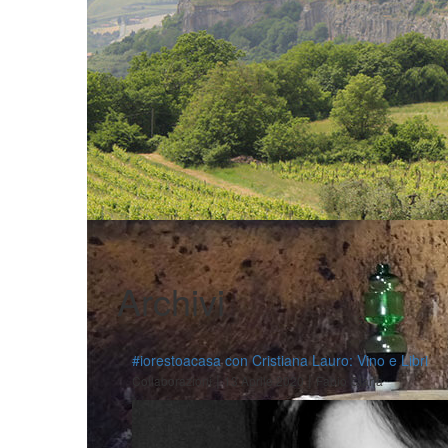
Archivi
#iorestoacasa con Cristiana Lauro: Vino e Libri
|
|
Collaborazioni
13 Aprile 2020
Fabio Ciarla