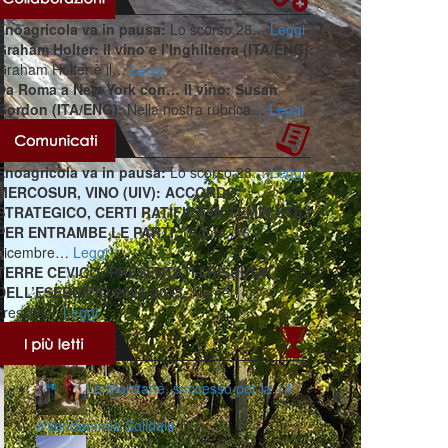
Enoagricola va in pausa:
Lo scorso 28…
Leggi
Graham Holter: il vino e l’Inghilterra (ITA/ENG):
Graham Holter è il…
Leggi
Da Roma a New York con… il vino: Susan
Gordon (ITA/ENG):
Nella nostra rubrica…
Leggi
Enoagricola va in pausa:
Lo scorso 28…
Leggi
MERCOSUR, VINO (UIV): ACCORDO
STRATEGICO, CERTI RATIFICA IN TEMPI UTILI
PER ENTRAMBE LE PARTI:
(Roma, 16
dicembre…
Leggi
TERRE CEVICO: PRESENTATI I RISULTATI
DELL’ESERCIZIO 2024-2025:
Numeri in
crescita…
Leggi
Le Manzane, successo per la 14ª
®️Vendemmia Solidale