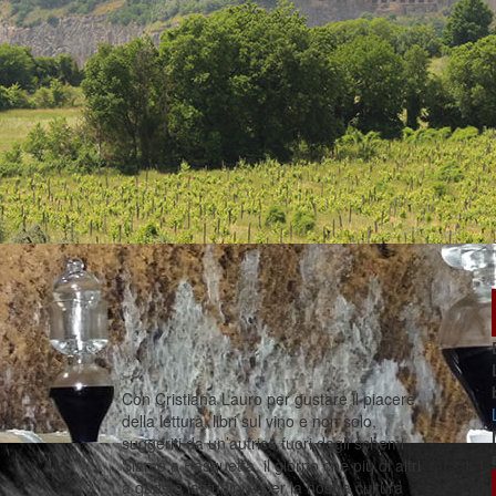
Con Cristiana Lauro per gustare il piacere
della lettura, libri sul vino e non solo,
suggeriti da un’autrice fuori dagli schemi
Siamo a Pasquetta, il giorno che più di altri
a queste latitudini e per la nostra cultura