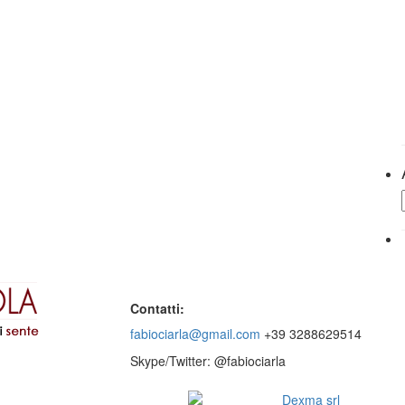
Contatti:
fabiociarla@gmail.com
+39 3288629514
Skype/Twitter: @fabiociarla
© 2016 - Website by
Dexma srl