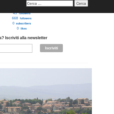
Ricerca
per:
3276
followers
43
followers
668
followers
0
subscribers
0
likes
? Iscriviti alla newsletter