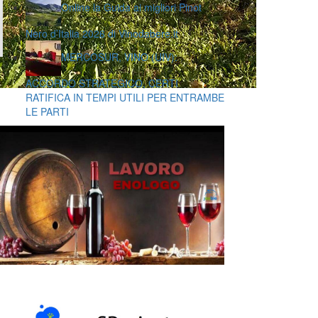
Online la Guida ai migliori Pinot
Nero d’Italia 2026 di Vinodabere.it
MERCOSUR, VINO (UIV):
ACCORDO STRATEGICO, CERTI
RATIFICA IN TEMPI UTILI PER ENTRAMBE
LE PARTI