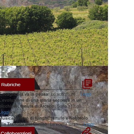
Enoagricola va in pausa:
Lo scorso 28…
Leggi
L’evoluzione di una storia secolare in un
bicchiere: tenuta di Arceno:
Sono 112 gli…
Leggi
Musica a ritmo di funghi, tartufo e Nebbiolo
alla Trattoria del Cimino:
La novità forse…
Leggi