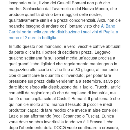
insegnato nulla, il vino dei Castelli Romani non può che
morire. Schiacciato dal Tavernello e dal Nuovo Mondo, che
produce quantità di vino ben maggiori delle nostre,
qualitativamente simili e a prezzi concorrenziali. Anzi, non c’è
neanche bisogno di andare così lontano visto che
Al Bano
Carrisi porta nella grande distribuzione i suoi vini di Puglia a
meno di 2 euro la bottiglia
.
In tutto questo non mancano, è vero, vecchie cattive abitudini
da parte di chi ha il potere di decidere i prezzi. Leggevo
qualche settimana fa sui social media un’accusa precisa a
quei grandi imbottigliatori che regolarmente mantengono in
magazzino alte scorte di vino fino al 30 giugno, al momento
cioè di certificare le quantità di invenduto, per poter fare
pressione sui prezzi della vendemmia a settembre, salvo poi
dare libero sfogo alla distribuzione dal 1 luglio. Trucchi, artifici
contabili da ragioniere più che da capitano di industria, ma
tant’è e non capita solo ai Castelli Romani. Il problema è che
qui non c’è molto altro, manca il tessuto di piccoli e medi
produttori capaci di fare reddito che invece in altre zone del
Lazio si sta affermando (vedi Cesanese o Tuscia). L’unica
zona dove sembra invertirsi la tendenza è il Frascati, che
dopo l’ottenimento della DOCG vuole continuare a crescere,