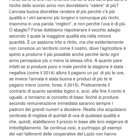
ricche dello scorso anno non dovrebbero “valere” di più?
L’annata buona dovrebbe rendere di più perché c’è più
qualità e i vini saranno più longevi o comunque più ricchi,
insomma in una parola “migliori”, e non perché l’uva è di più.
O sbaglio? Forse dobbiamo rispolverare il vecchio adagio
secondo il quale la maggiore qualità sta nella minore
quantità. È un assioma trito e ritrito, ma che evidentemente
non convince un territorio come il nostro, dove l’agricoltore è
spinto a produrre il più possibile anche perché tanto ogni
anno percepisce più o meno la stessa cifra. A quanto pare
infatti se si produce poco e male perché la stagione è stata
negativa (come il 2014) allora ti pagano un po’ di più le uve,
se invece l’annata è stata buona e produci di più te le
pagano meno (come, forse, il 2015). Praticamente il
contrario di quanto sarebbe logico e, anzi, alla fine il conto è
uguale, e torniamo al concetto di base: finché si produce
secondo remunerazione immediata saranno sempre i
padroni dei grandi numeri a decidere. Realtà che acquistano
centinaia di migliaia di quintali di uva di qualsiasi qualità e
che, quindi, stabiliscono il prezzo in base alle loro esigenze di
imbottigliamento. Se continua così, e purtroppo gli esempi
dei vari fallimenti delle cooperative del Lazio non hanno