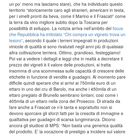
un po’ meno ma lasciamo stare), che ha individuato questo
territorio “storicamente caro agli stranieri, americani in testa,
per i vinelli pronti da beva, come il Marino e il Frascati” come
la terra da vino migliore subito dopo la Toscana per
possibilità di sviluppo. La notizia arriva nell’ambito del
focus
che Repubblica ha intitolato “Chi compra un vigneto trova un
tesoro”
, secondo il quale i terreni impegnati in produzioni
vinicole di qualità si sono rivalutati negli anni più di qualsiasi
altra coltivazione terriera. Ottimo, grandioso, festeggiamo!
Poi vai a vedere i dettagli e leggi che in realtà a decretare il
prezzo dei vigneti è il valore delle produzioni, si tratta
insomma di una scommessa sulle capacità di crescere delle
etichette in funzione di vendite e guadagni. Al momento pare
difficile quindi sperare che si arrivi ai 750mila euro di un
ettaro in uno dei cru di Barolo, ma anche i 450mila di un
ettaro pregiato di Brunello sembrano lontani, così come i
405mila di un ettaro nella zona del Prosecco. Di strada da
fare anche a Frascati ce n’è tanta e soprattutto non si
devono sporcare gli sforzi fatti per la crescita di immagine e
qualitativa per guadagni di scarsa lungimiranza. Dicono
ancora gli studiosi di MPS: “Non basta una generica qualità
del prodotto. E’ la vocazione di prestigio a incidere sul valore