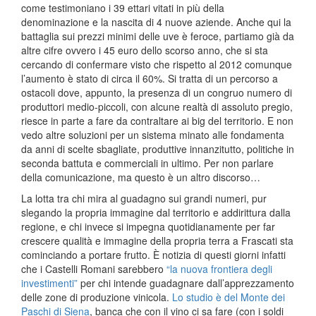
come testimoniano i 39 ettari vitati in più della
denominazione e la nascita di 4 nuove aziende. Anche qui la
battaglia sui prezzi minimi delle uve è feroce, partiamo già da
altre cifre ovvero i 45 euro dello scorso anno, che si sta
cercando di confermare visto che rispetto al 2012 comunque
l’aumento è stato di circa il 60%. Si tratta di un percorso a
ostacoli dove, appunto, la presenza di un congruo numero di
produttori medio-piccoli, con alcune realtà di assoluto pregio,
riesce in parte a fare da contraltare ai big del territorio. E non
vedo altre soluzioni per un sistema minato alle fondamenta
da anni di scelte sbagliate, produttive innanzitutto, politiche in
seconda battuta e commerciali in ultimo. Per non parlare
della comunicazione, ma questo è un altro discorso…
La lotta tra chi mira al guadagno sui grandi numeri, pur
slegando la propria immagine dal territorio e addirittura dalla
regione, e chi invece si impegna quotidianamente per far
crescere qualità e immagine della propria terra a Frascati sta
cominciando a portare frutto. È notizia di questi giorni infatti
che i Castelli Romani sarebbero
“la nuova frontiera degli
investimenti”
per chi intende guadagnare dall’apprezzamento
delle zone di produzione vinicola.
Lo studio è del Monte dei
Paschi di Siena
, banca che con il vino ci sa fare (con i soldi