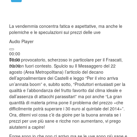
La vendemmia concentra fatica e aspettative, ma anche le
polemiche e le speculazioni sui prezzi delle uve
Audio Player
00:00
00:00
Titolo provocatorio, scherzoso in particolare per il Frascati,
00:00
ma non fuori contesto. Spulcio su Il Messaggero del 22
agosto (Area Metropolitana) l’articolo del decano
dell’agroalimentare dei Castelli e leggo “Per il vino arriva
un’annata boom” e, subito sotto, “Produttori entusiasti per la
qualità e l’abbondanza del frutto favorito dal clima ideale e
dall’assenza di attacchi parassitari” ma poi anche “La gran
quantità di materia prima pone il problema del prezzo «che
difficilmente potrà superare i 30 euro al quintale del 2014»”.
Ora, ditemi voi cosa c’è da gioire per la buona annata se i
prezzi per uve più sane e ricche non aumentano, vi prego
aiutatemi a capire!
Forse sono io che non ci arrivo ma se le uve sono più sane e