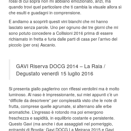
rossi di cui sopra non mi abbiano emozionato, anzi, ma
quando trovi quel particolare che ti cambia la visuale allora sì
che esulti e guadagni in comprensione.
E andiamo a scoprirli questi vini bianchi che mi hanno
lasciato senza parole. Uno per ognuno dei tre giorni che mi
sono potuto concedere a Collisioni 2016 prima di essere
richiamato in fretta e furia dalle parti di casa per l’arrivo del
piccolo (per ora) Ascanio.
GAVI Riserva DOCG 2014 – La Raia /
Degustato venerdì 15 luglio 2016
Si presenta giallo paglierino con riflessi verdolini ma è molto
luminoso. Al naso è impressionante, sui miei appunti c’è un
“difficile da descrivere” per complessità visto che le note di
frutta, comprese quelle agrumate, si alternano alle erbe
aromatiche. L’ingresso è rotondo ma poi emergono
freschezza e sapidità, in equilibrio costante e persistente.
Questo Gavi (ma anche i due assaggiati nel pomeriggio,
entrambi di Broglia: Gavi DOCG La Meirana 2015 e Gavi