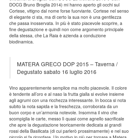
DOCG Bruno Broglia 2014) mi hanno aperto gli occhi sul
Cortese, vitigno dal nome forse fuorviante. Cortese nel senso
di elegante ci sta, ma di certo la sua non è una gentilezza
che passa inosservata. In più è stato piacevole scoprire, a
fine degustazione e quindi non come argomento principale
della stessa, che La Raia è azienda a conduzione
biodinamica.
MATERA GRECO DOP 2015 – Taverna /
Degustato sabato 16 luglio 2016
Vino apparentemente semplice ma molto piacevole. Il colore
è tendente all’oro e al naso la frutta gialla si evolve insieme
agli agrumi con una ricchezza interessante. In bocca si nota
subito la nota sapida e la freschezza, corroborata da un
buon corpo e un’armonia notevole. Insomma il vino che
scompiglia le carte, messo lì quasi come agnello sacrificale
che apre la degustazione teoricamente dedicata ai grandi
rossi della Basilicata (di cui parlerò prossimamente) e nel suo
piccolo si fa ricordare. Un motivo in più per tornare a Matera.