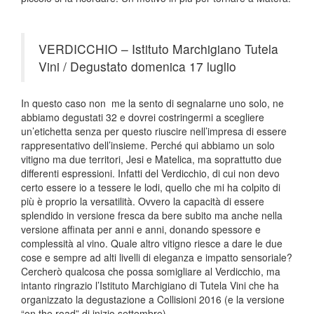
VERDICCHIO – Istituto Marchigiano Tutela
Vini / Degustato domenica 17 luglio
In questo caso non me la sento di segnalarne uno solo, ne
abbiamo degustati 32 e dovrei costringermi a scegliere
un’etichetta senza per questo riuscire nell’impresa di essere
rappresentativo dell’insieme. Perché qui abbiamo un solo
vitigno ma due territori, Jesi e Matelica, ma soprattutto due
differenti espressioni. Infatti del Verdicchio, di cui non devo
certo essere io a tessere le lodi, quello che mi ha colpito di
più è proprio la versatilità. Ovvero la capacità di essere
splendido in versione fresca da bere subito ma anche nella
versione affinata per anni e anni, donando spessore e
complessità al vino. Quale altro vitigno riesce a dare le due
cose e sempre ad alti livelli di eleganza e impatto sensoriale?
Cercherò qualcosa che possa somigliare al Verdicchio, ma
intanto ringrazio l’Istituto Marchigiano di Tutela Vini che ha
organizzato la degustazione a Collisioni 2016 (e la versione
“on the road” di inizio settembre).