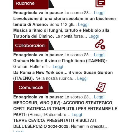
Enoagricola va in pausa:
Lo scorso 28…
Leggi
L’evoluzione di una storia secolare in un bicchiere:
tenuta di Arceno:
Sono 112 gli…
Leggi
Musica a ritmo di funghi, tartufo e Nebbiolo alla
Trattoria del Cimino:
La novità forse…
Leggi
Enoagricola va in pausa:
Lo scorso 28…
Leggi
Graham Holter: il vino e l’Inghilterra (ITA/ENG):
Graham Holter è il…
Leggi
Da Roma a New York con… il vino: Susan Gordon
(ITA/ENG):
Nella nostra rubrica…
Leggi
Enoagricola va in pausa:
Lo scorso 28…
Leggi
MERCOSUR, VINO (UIV): ACCORDO STRATEGICO,
CERTI RATIFICA IN TEMPI UTILI PER ENTRAMBE LE
PARTI:
(Roma, 16 dicembre…
Leggi
TERRE CEVICO: PRESENTATI I RISULTATI
DELL’ESERCIZIO 2024-2025:
Numeri in crescita…