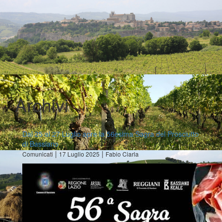
Archivi
Dal 25 al 27 Luglio apre la 56esima Sagra del Prosciutto
di Bassiano
|
|
Comunicati
17 Luglio 2025
Fabio Ciarla