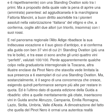
e 6 rispettivamente) con una Standing Ovation solo tra i
primi. Ma a proposito della quale vale la pena di aprire una
(ammirata) parentesi: ad aggiudicarsela è la marchigiana
Fattoria Mancini, a buon diritto ascrivibile tra i pionieri
assoluti nella valorizzazione “italiana” del vitigno e che, a
conferma, coglie altri due allori (un trionfo, insomma) con i
suoi rossi.
E nel panorama regionale l’Alto Adige ribadisce la sua
indiscussa vocazione e il suo gioco d’anticipo, e si conferma
alla guida con ben 37 vini di cui 21 Standing Ovation (più una
tra le bolle), e tra esse ci sono anche gli unici quattro vini
“perfetti”, valutati 100/100. Perde apparentemente qualche
colpo nella graduatoria interregionale la Toscana, altra
illustre enclave da Pinot Nero che stavolta vede limitata la
sua presenza a 6 esemplari di cui una Standing Ovation. Ma,
sostanzialmente, è il segno di una concorrenza che cresce,
esigendo quindi performance sempre più alte per restare in
quota. Ed è l’ultimo dato di questa edizione della Guida a
ribadirlo: oltre a quelle meritatamente già citate, inseriscono
vini in Guida anche Abruzzo, Campania, Emilia Romagna,
Lazio, Sicilia, Umbria, Valle d’Aosta. A dimostrazione del fatto
che quella del Pinot Nero è ormai una autentica realtà