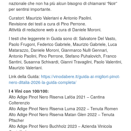
nazionale che non ha più alcun bisogno di chiamarsi “Noir”
per sentirsi importante.
Curatori: Maurizio Valeriani e Antonio Paolini.
Revisione dei testi a cura di Pino Perrone.
Attività di redazione web a cura di Daniele Moroni.
I testi che leggerete in Guida sono di: Salvatore Del Vasto,
Paolo Frugoni, Federico Gabriele, Maurizio Gabriele, Luca
Matarazzo, Daniele Moroni, Gianmarco Nulli Gennari,
Antonio Paolini, Pino Perrone, Stefano Puhalovich, Franco
Santini, Susanna Schivardi, Gianni Travaglini, Paolo Valentini,
Maurizio Valeriani.
Link della Guida:
https://vinodabere.it/guida-ai-migliori-pinot-
nero-ditalia-2026-la-guida-completa/
I 4 Vini con 100/100:
Alto Adige Pinot Nero Riserva Lafóa 2021 – Cantina
Colterenzio
Alto Adige Pinot Nero Riserva Luma 2022 – Tenuta Romen
Alto Adige Pinot Nero Riserva Matan Glen 2022 – Tenuta
Pftscher
Alto Adige Pinot Nero Buchholz 2023 – Azienda Vinicola