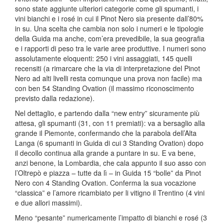
sono state aggiunte ulteriori categorie come gli spumanti, i
vini bianchi e i rosé in cui il Pinot Nero sia presente dall’80%
in su. Una scelta che cambia non solo i numeri e le tipologie
della Guida ma anche, com’era prevedibile, la sua geografia
e i rapporti di peso tra le varie aree produttive. I numeri sono
assolutamente eloquenti: 250 i vini assaggiati, 145 quelli
recensiti (a rimarcare che la via di interpretazione del Pinot
Nero ad alti livelli resta comunque una prova non facile) ma
con ben 54 Standing Ovation (il massimo riconoscimento
previsto dalla redazione).
Nel dettaglio, e partendo dalla “new entry” sicuramente più
attesa, gli spumanti (31, con 11 premiati): va a bersaglio alla
grande il Piemonte, confermando che la parabola dell’Alta
Langa (6 spumanti in Guida di cui 3 Standing Ovation) dopo
il decollo continua alla grande a puntare in su. E va bene,
anzi benone, la Lombardia, che cala appunto il suo asso con
l’Oltrepò e piazza – tutte da lì – in Guida 15 “bolle” da Pinot
Nero con 4 Standing Ovation. Conferma la sua vocazione
“classica” e l’amore ricambiato per li vitigno il Trentino (4 vini
e due allori massimi).
Meno “pesante” numericamente l’impatto di bianchi e rosé (3