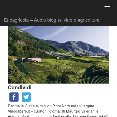
Ricerca
Toggl
per:
|
|
Comunicati
15 Settembre 2025
Fabio Ciarla
navig
Enoagricola – Audio blog su vino e agricoltura
Condividi
Ritorna la Guida ai migliori Pinot Nero italiani targata
Vinodabere.it – curatori i giornalisti Maurizio Valeriani e
Antonio Paolini – con importanti novità. Da quest’anno, infatti,