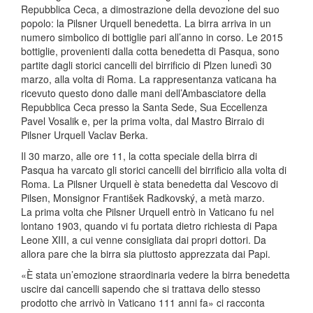
Repubblica Ceca, a dimostrazione della devozione del suo
popolo: la Pilsner Urquell benedetta. La birra arriva in un
numero simbolico di bottiglie pari all’anno in corso. Le 2015
bottiglie, provenienti dalla cotta benedetta di Pasqua, sono
partite dagli storici cancelli del birrificio di Plzen lunedì 30
marzo, alla volta di Roma. La rappresentanza vaticana ha
ricevuto questo dono dalle mani dell’Ambasciatore della
Repubblica Ceca presso la Santa Sede, Sua Eccellenza
Pavel Vosalik e, per la prima volta, dal Mastro Birraio di
Pilsner Urquell Vaclav Berka.
Il 30 marzo, alle ore 11, la cotta speciale della birra di
Pasqua ha varcato gli storici cancelli del birrificio alla volta di
Roma. La Pilsner Urquell è stata benedetta dal Vescovo di
Pilsen, Monsignor František Radkovský, a metà marzo.
La prima volta che Pilsner Urquell entrò in Vaticano fu nel
lontano 1903, quando vi fu portata dietro richiesta di Papa
Leone XIII, a cui venne consigliata dai propri dottori. Da
allora pare che la birra sia piuttosto apprezzata dai Papi.
«È stata un’emozione straordinaria vedere la birra benedetta
uscire dai cancelli sapendo che si trattava dello stesso
prodotto che arrivò in Vaticano 111 anni fa» ci racconta