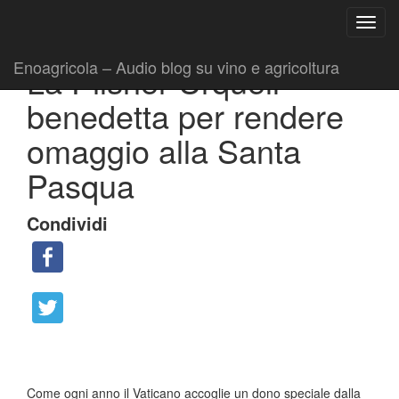
Ricerca
Toggl
per:
|
|
Comunicati
3 Aprile 2015
Fabio Ciarla
navig
Enoagricola – Audio blog su vino e agricoltura
La Pilsner Urquell
benedetta per rendere
omaggio alla Santa
Pasqua
Condividi
Come ogni anno il Vaticano accoglie un dono speciale dalla