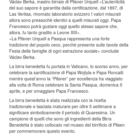
Václav Berka, mastro birraio di Pilsner Urquell «L’autenticità
del suo sapore è garantita dalla certificazione, dal 1897, di
Las Veritas, rinomato laboratorio svizzero I valori misurati
allora sono pressochè identici a quelli misurati oggi. Papa
Francesco potrà gustare oggi quello stesso sapore che,
allora, fu tanto gradito a Leone XIII».
«La Pilsner Urquell a Pasqua rappresenta una forte
tradizione del popolo ceco, perchè presente sulle tavole della
Festa delle famiglie di ogni estrazione sociale» conclude
Václav Berka.
La birra benedetta fu portata in Vaticano, lo scorso anno, per
celebrare la santificazione di Papa Wojtyla e Papa Roncalli
mentre quest’anno la “Pilsner” per eccellenza ha viaggiato
alla volta di Roma celebrare la Santa Pasqua, domenica 5
aprile, e per omaggiare Papa Francesco.
La birra benedetta è stata realizzata con la ricetta
tradizionale e lasciata maturare per oltre 5 settimane a
significare simbolicamente il periodo di Quaresima. Un
campione di quelli che sono gli ingredienti della Birra
Benedetta è stato collocato nel museo del birrificio di Pilsen
per commemorare questo evento.