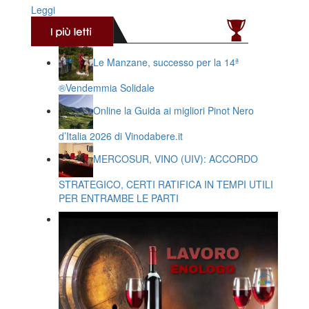
Leggi
Le Manzane, successo per la 14ª
®️Vendemmia Solidale
Online la Guida ai migliori Pinot Nero
d’Italia 2026 di Vinodabere.it
MERCOSUR, VINO (UIV): ACCORDO
STRATEGICO, CERTI RATIFICA IN TEMPI UTILI
PER ENTRAMBE LE PARTI