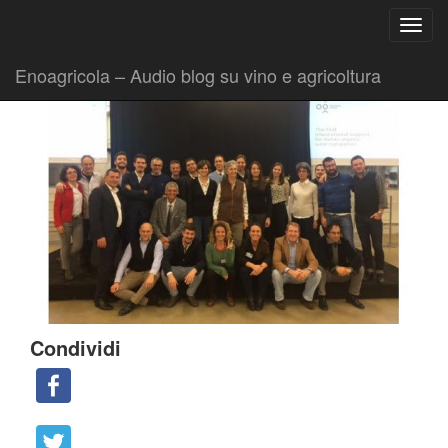
Ricerca
Toggl
per:
|
|
Comunicati
15 Novembre 2018
Fabio Ciarla
navig
Enoagricola – Audio blog su vino e agricoltura
Condividi