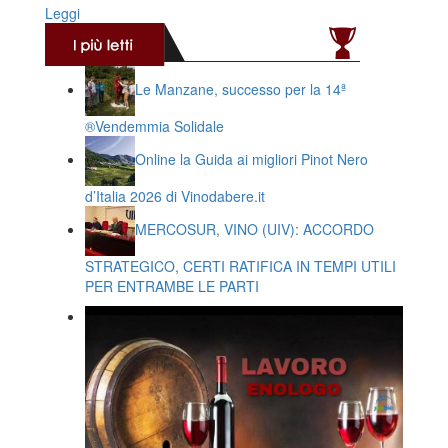
Leggi
Le Manzane, successo per la 14ª
®️Vendemmia Solidale
Online la Guida ai migliori Pinot Nero
d’Italia 2026 di Vinodabere.it
MERCOSUR, VINO (UIV): ACCORDO
STRATEGICO, CERTI RATIFICA IN TEMPI UTILI
PER ENTRAMBE LE PARTI