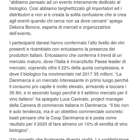
“abbiamo pensato ad un evento interamente dedicato al
biologico. Così abbiamo targhettizzato gli importatori ed i
distributori e non si è creata la solita confusione che si crea
agli eventi quando chi cerca non sa dove cercare” spiega
Debora Bonora, esperta di mercati e organizzatrice
dell’evento.
I partecipanti danesi hanno confermato l’alto livello dei vini
presenti e ricambiato con entusiasmo la presenza dei
produttori italiani. Entusiasmo che conferma il trend di un
mercato maturo, dove l’Italia è innanzitutto Paese leader di
mercato, coprendo oltre il 22% della quota complessiva, e
dove il biologico ha movimentato nel 2017 35 milioni. “La
Danimarca è un mercato interessante in primo luogo perché
il consumo pro capite è molto elevato, arrivando a toccare i
35 litri, e in secondo luogo perché è il settimo mercato per il
vino italiano” ha spiegato Luca Cavinato, project manager
della Camera di commercio italiana in Danimarca. “Il bio non
è solo tendenza, ma è un obiettivo commerciale concreto:
basti pensare che la Coop Danimarca si è posta come
risultato per il 2020 di fare almeno un 10% di vendita di vino
biologico”.
“Un progetto che finalmente diventa realtà. La soddisfazione