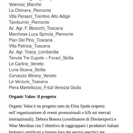
Velenosi_Marche
La Chimera_Piemonte
Villa Persani_Trentino Alto Adige
Tamburnin_Piemonte
Az. Agr. F. Bicocchi_Toscana
Marchese Luca Spinola_Piemonte
Pian Del Pino_Toscana
Villa Patrizia_Toscana
Az. Agr. Tosca_Lombardia
Tenuta Tre Cupole – Foraci_Sicilia
Le Carline_Veneto
Luna Sicana_Sicilia
Corvezzo Winery_Veneto
Le Verzure_Toscana
Piera Martellozzo_Friuli Venezia Giulia
Organic Value: il progetto
Organic Value è un progetto nato da Elisa Spada (esperta
nell’organizzazione di eventi promozionali e b2b sui mercati
internazionali), Debora Bonora (coordinatore di Diwinexport) e
Wine Meridian con l’obiettivo di raggruppare i produttori italiani
biologici certificati e fornire loro dei servizi specifici per