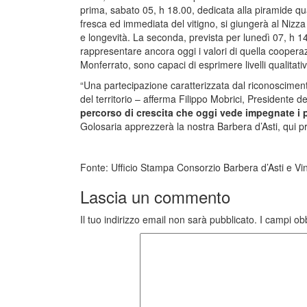
prima, sabato 05, h 18.00, dedicata alla piramide qu
fresca ed immediata del vitigno, si giungerà al Ni
e longevità. La seconda, prevista per lunedì 07, h 14.
rappresentare ancora oggi i valori di quella coopera
Monferrato, sono capaci di esprimere livelli qualitativi
“Una partecipazione caratterizzata dal riconoscime
del territorio – afferma Filippo Mobrici, Presidente d
percorso di crescita che oggi vede impegnate i 
Golosaria apprezzerà la nostra Barbera d’Asti, qui pr
Fonte: Ufficio Stampa Consorzio Barbera d’Asti e Vi
Lascia un commento
Il tuo indirizzo email non sarà pubblicato.
I campi ob