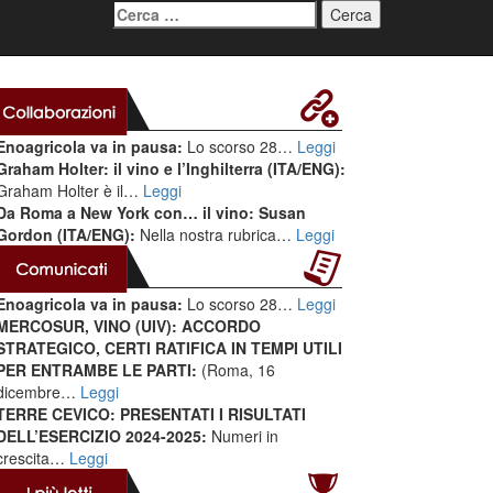
Ricerca
per:
Enoagricola va in pausa:
Lo scorso 28…
Leggi
Graham Holter: il vino e l’Inghilterra (ITA/ENG):
Graham Holter è il…
Leggi
Da Roma a New York con… il vino: Susan
Gordon (ITA/ENG):
Nella nostra rubrica…
Leggi
Enoagricola va in pausa:
Lo scorso 28…
Leggi
MERCOSUR, VINO (UIV): ACCORDO
STRATEGICO, CERTI RATIFICA IN TEMPI UTILI
PER ENTRAMBE LE PARTI:
(Roma, 16
dicembre…
Leggi
TERRE CEVICO: PRESENTATI I RISULTATI
DELL’ESERCIZIO 2024-2025:
Numeri in
crescita…
Leggi