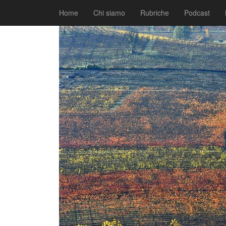
|
|
Comunicati
3 Novembre 2016
Fabio Ciarla
Home
Chi siamo
Rubriche
Podcast