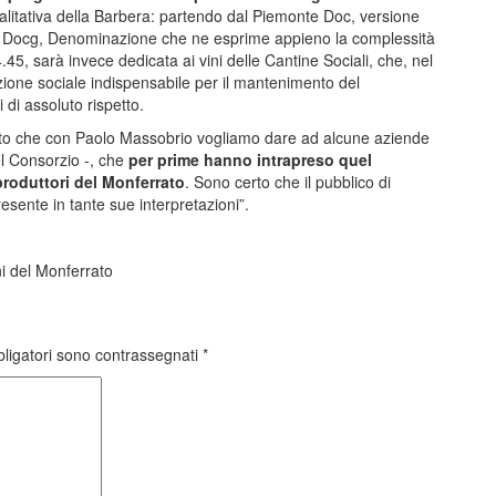
alitativa della Barbera: partendo dal Piemonte Doc, versione
zza Docg, Denominazione che ne esprime appieno la complessità
45, sarà invece dedicata ai vini delle Cantine Sociali, che, nel
zione sociale indispensabile per il mantenimento del
 di assoluto rispetto.
nto che con Paolo Massobrio vogliamo dare ad alcune aziende
el Consorzio -, che
per prime hanno intrapreso quel
produttori del Monferrato
. Sono certo che il pubblico di
esente in tante sue interpretazioni”.
ni del Monferrato
bligatori sono contrassegnati
*