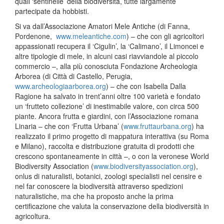
quali ‘sentinelle’ della biodiversità, tutte largamente
partecipate da hobbisti.
Si va dall’Associazione Amatori Mele Antiche (di Fanna,
Pordenone,
www.meleantiche.com
) – che con gli agricoltori
appassionati recupera il ‘Cigulin’, la ‘Calimano’, il Limoncei e
altre tipologie di mele, in alcuni casi riavviandole al piccolo
commercio –, alla più conosciuta Fondazione Archeologia
Arborea (di Città di Castello, Perugia,
www.archeologiaarborea.org
) – che con Isabella Dalla
Ragione ha salvato in trent’anni oltre 100 varietà e fondato
un ‘frutteto collezione’ di inestimabile valore, con circa 500
piante. Ancora frutta e giardini, con l’Associazione romana
Linaria – che con ‘Frutta Urbana’ (
www.fruttaurbana.org
) ha
realizzato il primo progetto di mappatura interattiva (su Roma
e Milano), raccolta e distribuzione gratuita di prodotti che
crescono spontaneamente in città –, o con la veronese World
Biodiversity Association (
www.biodiversityassociation.org
),
onlus di naturalisti, botanici, zoologi specialisti nel censire e
nel far conoscere la biodiversità attraverso spedizioni
naturalistiche, ma che ha proposto anche la prima
certificazione che valuta la conservazione della biodiversità in
agricoltura.