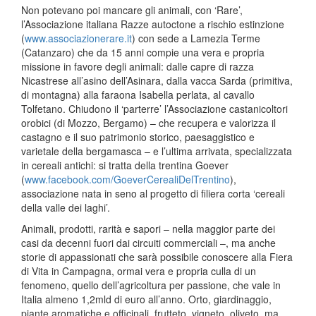
Non potevano poi mancare gli animali, con ‘Rare’,
l’Associazione italiana Razze autoctone a rischio estinzione
(
www.associazionerare.it
) con sede a Lamezia Terme
(Catanzaro) che da 15 anni compie una vera e propria
missione in favore degli animali: dalle capre di razza
Nicastrese all’asino dell’Asinara, dalla vacca Sarda (primitiva,
di montagna) alla faraona Isabella perlata, al cavallo
Tolfetano. Chiudono il ‘parterre’ l’Associazione castanicoltori
orobici (di Mozzo, Bergamo) – che recupera e valorizza il
castagno e il suo patrimonio storico, paesaggistico e
varietale della bergamasca – e l’ultima arrivata, specializzata
in cereali antichi: si tratta della trentina Goever
(
www.facebook.com/GoeverCerealiDelTrentino
),
associazione nata in seno al progetto di filiera corta ‘cereali
della valle dei laghi’.
Animali, prodotti, rarità e sapori – nella maggior parte dei
casi da decenni fuori dai circuiti commerciali –, ma anche
storie di appassionati che sarà possibile conoscere alla Fiera
di Vita in Campagna, ormai vera e propria culla di un
fenomeno, quello dell’agricoltura per passione, che vale in
Italia almeno 1,2mld di euro all’anno. Orto, giardinaggio,
piante aromatiche e officinali, frutteto, vigneto, oliveto, ma