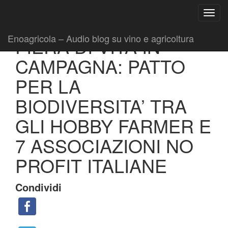
Ricerca
Toggl
per:
|
|
Comunicati
15 Marzo 2017
Fabio Ciarla
navig
Enoagricola – Audio blog su vino e agricoltura
FIERA DI VITA IN
CAMPAGNA: PATTO
PER LA
BIODIVERSITA’ TRA
GLI HOBBY FARMER E
7 ASSOCIAZIONI NO
PROFIT ITALIANE
Condividi