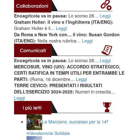
Enoagricola va in pausa:
Lo scorso 28…
Leggi
Graham Holter: il vino e l’Inghilterra (ITA/ENG):
Graham Holter è il…
Leggi
Da Roma a New York con… il vino: Susan Gordon
(ITA/ENG):
Nella nostra rubrica…
Leggi
Enoagricola va in pausa:
Lo scorso 28…
Leggi
MERCOSUR, VINO (UIV): ACCORDO STRATEGICO,
CERTI RATIFICA IN TEMPI UTILI PER ENTRAMBE LE
PARTI:
(Roma, 16 dicembre…
Leggi
TERRE CEVICO: PRESENTATI I RISULTATI
DELL’ESERCIZIO 2024-2025:
Numeri in crescita…
Leggi
Le Manzane, successo per la 14ª
®️Vendemmia Solidale