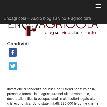
Ricerca
Toggl
per:
|
|
Comunicati
8 Marzo 2016
Fabio Ciarla
navig
Enoagricola – Audio blog su vino e agricoltura
Condividi
Inversione di tendenza nel 2014 per il trend negativo della
presenza femminile in agricoltura nell’ultimo ventennio,
dovuta alle difficoltà occupazionali in altri settori legate alla
crisi economica. Sono state, infatti, 225.000 le donne che nel