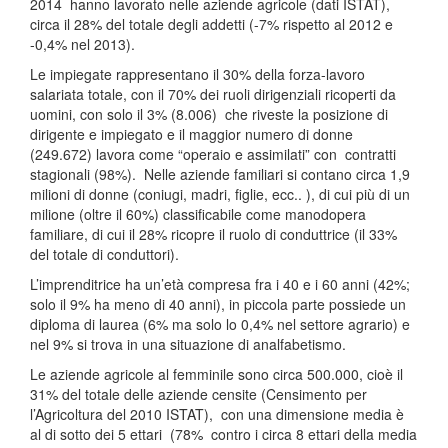
2014 hanno lavorato nelle aziende agricole (dati ISTAT),
circa il 28% del totale degli addetti (-7% rispetto al 2012 e
-0,4% nel 2013).
Le impiegate rappresentano il 30% della forza-lavoro
salariata totale, con il 70% dei ruoli dirigenziali ricoperti da
uomini, con solo il 3% (8.006) che riveste la posizione di
dirigente e impiegato e il maggior numero di donne
(249.672) lavora come “operaio e assimilati” con contratti
stagionali (98%). Nelle aziende familiari si contano circa 1,9
milioni di donne (coniugi, madri, figlie, ecc.. ), di cui più di un
milione (oltre il 60%) classificabile come manodopera
familiare, di cui il 28% ricopre il ruolo di conduttrice (il 33%
del totale di conduttori).
L’imprenditrice ha un’età compresa fra i 40 e i 60 anni (42%;
solo il 9% ha meno di 40 anni), in piccola parte possiede un
diploma di laurea (6% ma solo lo 0,4% nel settore agrario) e
nel 9% si trova in una situazione di analfabetismo.
Le aziende agricole al femminile sono circa 500.000, cioè il
31% del totale delle aziende censite (Censimento per
l’Agricoltura del 2010 ISTAT), con una dimensione media è
al di sotto dei 5 ettari (78% contro i circa 8 ettari della media