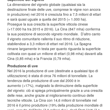
La dimensione del vigneto globale (qualsiasi sia la
destinazione finale delle uve, comprese le vigne non ancora
in produzione) nel 2016 è cresciuta fino a 7,5 milioni di ettari
e sarà quasi uguale a quella del 2015 (+ 1.000 ha).
Prosegue la sua crescita la superficie viticola cinese
(+17.000 ha tra 2015 e 2016). La Cina (847 mha) conferma
la sua posizione di secondo vigneto mondiale. D’altro canto
il vigneto comunitario rallenta il suo ritmo di riduzione,
stabilendosi a 3,3 milioni di ettari nel 2016. La Spagna
rimane largamente in testa per quanto riguarda la superficie
coltivata con quasi un milione di ettari (0,98 mha) davanti alla
Cina (0,85 mha) e la Francia (0,79 mha).
Produzione di uve
Nel 2016 la produzione di uve (destinate a qualsiasi tipo di
utilizzazione) è stata di circa 76 milioni di tonnellate. La
tendenza della produzione di uve dal 2000 è in
aumento (+17%), malgrado la diminuzione della superficie
del vigneto: ciò si spiega principalmente grazie a una crescita
delle rese, anche grazie al miglioramento continuo delle
tecniche viticole. La Cina con 14,6 milioni di tonnellate nel
2016 è il primo produttore (19% della produzione mondiale di
uve), seguito dall’Italia (7,9 milioni di t.), dagli Stati Uniti (7,1