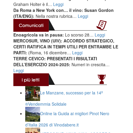
Graham Holter è il…
Leggi
Da Roma a New York con… il vino: Susan Gordon
(ITA/ENG):
Nella nostra rubrica…
Leggi
Enoagricola va in pausa:
Lo scorso 28…
Leggi
MERCOSUR, VINO (UIV): ACCORDO STRATEGICO,
CERTI RATIFICA IN TEMPI UTILI PER ENTRAMBE LE
PARTI:
(Roma, 16 dicembre…
Leggi
TERRE CEVICO: PRESENTATI I RISULTATI
DELL’ESERCIZIO 2024-2025:
Numeri in crescita…
Leggi
Le Manzane, successo per la 14ª
®️Vendemmia Solidale
Online la Guida ai migliori Pinot Nero
d’Italia 2026 di Vinodabere.it