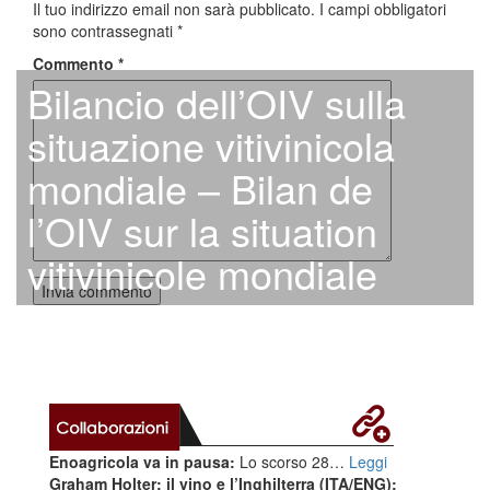
Il tuo indirizzo email non sarà pubblicato.
I campi obbligatori
sono contrassegnati
*
Commento
*
Bilancio dell’OIV sulla
situazione vitivinicola
mondiale – Bilan de
l’OIV sur la situation
vitivinicole mondiale
Enoagricola va in pausa:
Lo scorso 28…
Leggi
Graham Holter: il vino e l’Inghilterra (ITA/ENG):