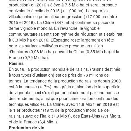
production) en 2016 s’élève à 7,5 Mio ha et serait presque
équivalente à celle de 2015 (+ 1 000 ha). La superficie
viticole chinoise poursuit sa progression (+17 000 ha entre
2015 et 2016). La Chine (847 mha) confirme sa place de
2ème vignoble mondial. En revanche, le vignoble
communautaire ralentit son rythme de réduction et s’établirait
à 3,3 Mio ha en 2016. L’Espagne reste largement en tête
pour les surfaces cultivées avec presque un million
d’hectares (0,98 Mio ha) devant la Chine (0,85 Mio ha) et la
France (0,79 Mio ha).
Raisins
En 2016, la production mondiale de raisins, (raisins destinés
à tous types d’utilisation) est de près de 76 millions de
tonnes. La tendance de la production de raisins depuis 2000
est à la hausse (+17%), malgré la diminution de la superficie
du vignoble : ceci s’explique principalement par une hausse
des rendements, ainsi que pour l’amélioration continue des
techniques viticoles. La Chine, avec 14,6 Mio t, en 2016 est
le 1 er producteur (19 % de la production mondiale de
raisin), suivie de l’Italie (7,9 Mio t), des États-Unis (7,1 Mio t),
et de la France (6,4 Mio t).
Production de vin