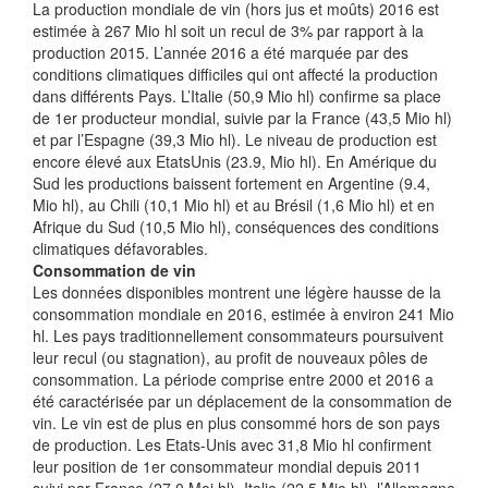
La production mondiale de vin (hors jus et moûts) 2016 est
estimée à 267 Mio hl soit un recul de 3% par rapport à la
production 2015. L’année 2016 a été marquée par des
conditions climatiques difficiles qui ont affecté la production
dans différents Pays. L’Italie (50,9 Mio hl) confirme sa place
de 1er producteur mondial, suivie par la France (43,5 Mio hl)
et par l’Espagne (39,3 Mio hl). Le niveau de production est
encore élevé aux EtatsUnis (23.9, Mio hl). En Amérique du
Sud les productions baissent fortement en Argentine (9.4,
Mio hl), au Chili (10,1 Mio hl) et au Brésil (1,6 Mio hl) et en
Afrique du Sud (10,5 Mio hl), conséquences des conditions
climatiques défavorables.
Consommation de vin
Les données disponibles montrent une légère hausse de la
consommation mondiale en 2016, estimée à environ 241 Mio
hl. Les pays traditionnellement consommateurs poursuivent
leur recul (ou stagnation), au profit de nouveaux pôles de
consommation. La période comprise entre 2000 et 2016 a
été caractérisée par un déplacement de la consommation de
vin. Le vin est de plus en plus consommé hors de son pays
de production. Les Etats-Unis avec 31,8 Mio hl confirment
leur position de 1er consommateur mondial depuis 2011
suivi par France (27,0 Moi hl), Italie (22,5 Mio hl), l’Allemagne