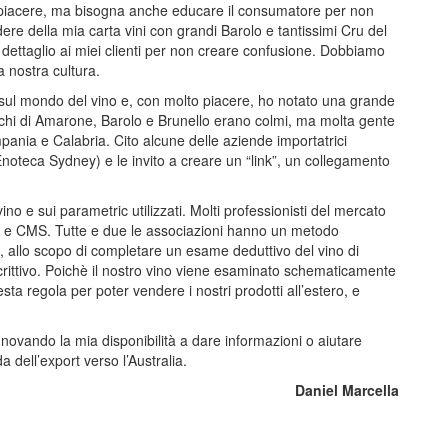
ve piacere, ma bisogna anche educare il consumatore per non
re della mia carta vini con grandi Barolo e tantissimi Cru del
ettaglio ai miei clienti per non creare confusione. Dobbiamo
a nostra cultura.
 sul mondo del vino e, con molto piacere, ho notato una grande
chi di Amarone, Barolo e Brunello erano colmi, ma molta gente
ania e Calabria. Cito alcune delle aziende importatrici
noteca Sydney) e le invito a creare un “link”, un collegamento
ino e sui parametric utilizzati. Molti professionisti del mercato
 e CMS. Tutte e due le associazioni hanno un metodo
i, allo scopo di completare un esame deduttivo del vino di
rittivo. Poichè il nostro vino viene esaminato schematicamente
a regola per poter vendere i nostri prodotti all’estero, e
novando la mia disponibilità a dare informazioni o aiutare
a dell’export verso l’Australia.
Daniel Marcella