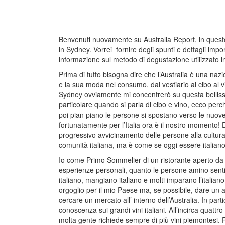
Benvenuti nuovamente su Australia Report, in questo 
in Sydney. Vorrei fornire degli spunti e dettagli imp
informazione sul metodo di degustazione utilizzato in
Prima di tutto bisogna dire che l’Australia è una naz
e la sua moda nel consumo. dal vestiario al cibo al v
Sydney ovviamente mi concentrerò su questa belliss
particolare quando si parla di cibo e vino, ecco perc
poi pian piano le persone si spostano verso le nuove
fortunatamente per l’Italia ora è il nostro momento! 
progressivo avvicinamento delle persone alla cultur
comunità italiana, ma è come se oggi essere italiano
Io come Primo Sommelier di un ristorante aperto da 
esperienze personali, quanto le persone amino senti
italiano, mangiano italiano e molti imparano l’italia
orgoglio per il mio Paese ma, se possibile, dare un aiu
cercare un mercato all’ interno dell’Australia. In p
conoscenza sui grandi vini italiani. All’incirca quatt
molta gente richiede sempre di più vini piemontesi. P