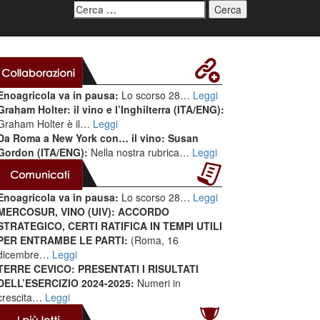
Ricerca
per:
Enoagricola va in pausa:
Lo scorso 28…
Leggi
Graham Holter: il vino e l’Inghilterra (ITA/ENG):
Graham Holter è il…
Leggi
Da Roma a New York con… il vino: Susan
Gordon (ITA/ENG):
Nella nostra rubrica…
Leggi
Enoagricola va in pausa:
Lo scorso 28…
Leggi
MERCOSUR, VINO (UIV): ACCORDO
STRATEGICO, CERTI RATIFICA IN TEMPI UTILI
PER ENTRAMBE LE PARTI:
(Roma, 16
dicembre…
Leggi
TERRE CEVICO: PRESENTATI I RISULTATI
DELL’ESERCIZIO 2024-2025:
Numeri in
crescita…
Leggi