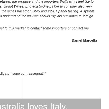
between the produce and the importers that’s why I feel like to
s, Godot Wines, Enoteca Sydney. I like to consider also very
ch the wines based on CMS and WSET panel tasting. A system
to understand the way we should explain our wines to foreign
rest to this market to contact some importers or contact me
Daniel Marcella
bligatori sono contrassegnati
*
tralia loves Italy,