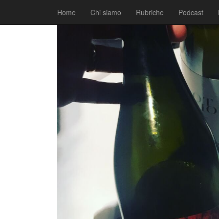
|
|
Rubriche
20 Giugno 2018
Australia Report
Home
Chi siamo
Rubriche
Podcast