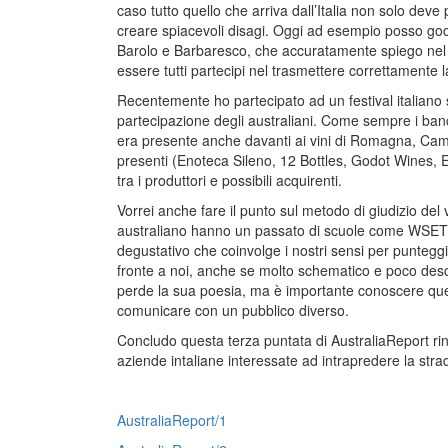
caso tutto quello che arriva dall’Italia non solo de
creare spiacevoli disagi. Oggi ad esempio posso gode
Barolo e Barbaresco, che accuratamente spiego nel d
essere tutti partecipi nel trasmettere correttamente l
Recentemente ho partecipato ad un festival italiano
partecipazione degli australiani. Come sempre i ban
era presente anche davanti ai vini di Romagna, Camp
presenti (Enoteca Sileno, 12 Bottles, Godot Wines, E
tra i produttori e possibili acquirenti.
Vorrei anche fare il punto sul metodo di giudizio del v
australiano hanno un passato di scuole come WSET
degustativo che coinvolge i nostri sensi per puntegg
fronte a noi, anche se molto schematico e poco desc
perde la sua poesia, ma è importante conoscere quest
comunicare con un pubblico diverso.
Concludo questa terza puntata di AustraliaReport rin
aziende intaliane interessate ad intrapredere la strad
AustraliaReport/1