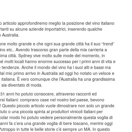
articolo approfondiremo meglio la posizione del vino italiano
ortanti su alcune aziende importatrici, inserendo qualche
 Australia.
ione molto grande e che ogni sua grande città ha il suo “trend”
ino etc.. Avendo trascorso gran parte della mia carrieria a
ima città. Sydney vive molto sulle mode del momento, in
hé molti locali hanno enorme successo per i primi anni di vita e
 tendenze. Anche il mondo del vino ha i suoi alti e bassi ma
Dal mio primo arrivo in Australia ad oggi ho notato un veloce e
a italiana. È vero comunque che l’Australia ha una grandissima
 sia diventato di moda.
31 anni ho potuto consocere, attraverso racconti ed
rsi italiani: comprano case nel nostro bel paese, bevono
no! Questo piccolo articolo vuole dimostrare non solo un grande
to o una piccola spinta ai produttori vinicoli italiani per
articolar modo ho potuto vedere personalmente questa voglia di
ro anni fa c’era una grande voglia di bere toscano, mentre oggi
utroppo in tutte le belle storie c’è sempre un MA. In questo