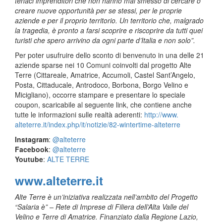
tenaci imprenditori che non hanno mai smesso di cercare o
creare nuove opportunità per se stessi, per le proprie
aziende e per il proprio territorio. Un territorio che, malgrado
la tragedia, è pronto a farsi scoprire e riscoprire da tutti quei
turisti che spero arrivino da ogni parte d’Italia e non solo”.
Per poter usufruire dello sconto di benvenuto in una delle 21
aziende sparse nei 10 Comuni coinvolti dal progetto Alte
Terre (Cittareale, Amatrice, Accumoli, Castel Sant’Angelo,
Posta, Cittaducale, Antrodoco, Borbona, Borgo Velino e
Micigliano), occorre stampare e presentare lo speciale
coupon, scaricabile al seguente link, che contiene anche
tutte le informazioni sulle realtà aderenti:
http://www.
alteterre.it/index.php/it/
notizie/82-wintertime-
alteterre
Instagram
:
@alteterre
Facebook
:
@alteterre
Youtube
:
ALTE TERRE
www.alteterre.it
Alte Terre è un’iniziativa realizzata nell’ambito del Progetto
“Salaria è” – Rete di Imprese di Filiera dell’Alta Valle del
Velino e Terre di Amatrice. Finanziato dalla Regione Lazio,