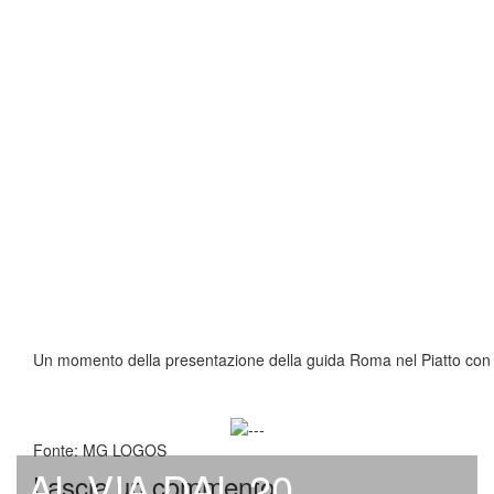
Un momento della presentazione della guida Roma nel Piatto con 
Fonte: MG LOGOS
AL VIA DAL 20
Lascia un commento