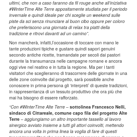
ultimi, che non a caso faranno da fil rouge anche all’iniziativa
#WinterTime Alte Terre appositamente studiata per il periodo
invernale e quindi ideale per chi sceglie un weekend sulle
piste da sci senza rinunciare al buon cibo oppure per coloro
che preferiscono una giornata di relax tra piatti della
tradizione e ritrovi davanti ad un camino”.
Non mancherà, infatti,l’occasione di toccare con mano le
tante produzioni tipiche e gustare quindi sapori genuini
secondo antiche ricette, tramandate per secoli dai pastori
durante la transumanza nelle campagne romane e ancora
oggi vive nel reatino e in tutta la regione. Ma per i tanti
visitatori che sceglieranno di trascorrere delle giornate in una
delle zone coinvolte dal progetto, sarà possibile anche
conoscere in prima persona gli ‘interpreti’ di queste tradizioni,
in rappresentanza di un tessuto produttivo che ora più che
mai ha bisogno di essere rafforzato.
“Con #WinterTime Alte Terre
–
sottolinea Francesco Nelli,
sindaco di Cittareale, comune capo fila del progetto Alte
Terre
–
aggiungiamo un altro importante tassello al lavoro
sinergico avviato insieme a tutti gli attori coinvolti, mettendo
ancora una volta in prima linea la voglia di fare di questi