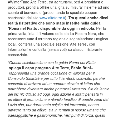
#WinterTime Alte Terre, tra agriturismi, bed & breakfast e
produttori, pronti a offrire una ‘gita su misura’ insieme ad uno
sconto di benvenuto (presentando lo speciale coupon
scaricabile dal sito
www.alteterre.it
).
Tra questi anche dieci
realtà ristorative che sono state inserite nella guida
‘Roma nel Piatto’, disponibile da oggi in edicola
. Per la
prima volta, infatti, il volume edito da La Pecora Nera, che
recensisce tutto il territorio regionale segnalandone i migliori
locali, conterrà una speciale sezione ‘Alte Terre’, con
informazioni e curiosità (senza voti) su ciascun ristorante
consorziato.
“Questa collaborazione con la guida Roma nel Piatto
–
spiega il capo progetto Alte Terre, Fabio Brini
–
rappresenta una grande occasione di visibilità per il
Consorzio Salariaè e per tutto il territorio coinvolto, perché
consente di arrivare ad un numero elevato di lettori che
potrebbero diventare anche potenziali visitatori. Sin da lancio
del pic nic diffuso ad oggi, ogni azione è infatti pensata in
un’ottica di promozione e rilancio turistico di queste zone del
Lazio che, pur duramente colpite dal terremoto, hanno
davvero tanto da offrire, sia in termini di risorse umane che
paesaggistiche e gastronomiche. Veri punti di forza, questi