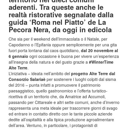
aderenti.
Tra queste anche le
realtà ristorative segnalate dalla
guida
‘Roma nel Piatto’ de La
Pecora Nera, da oggi in edicola
Che sia per il weekend dell’Immacolata o il Natale, per
Capodanno o l’Epifania oppure semplicemente per una gita
fuori porta lontana dal caos quotidiano,
dal 20 novembre al
6 gennaio
ogni occasione è buona per vivere un’esperienza
all’insegna della natura e del gusto grazie a
#WinterTime
Alte Terre
.
L’iniziativa – ideata nell’ambito del
progetto Alte Terre dal
Consorzio Salariaè
per sostenere i luoghi colpiti dal sisma
del 2016 – punta infatti a promuovere il patrimonio
paesaggistico, quello gastronomico e l’offerta turistico-
ricettiva di un territorio che, da Amatrice ad Accumoli,
passando per Cittareale e altri sette comuni, anche d’inverno
rappresenta una meta ideale per trascorrere giorni di svago
ed entrare in contatto diretto con le tante piccole aziende
dedite all’ospitalità e alla tipica produzione agroalimentare
dell’area. Ventuno, in particolare, i protagonisti di