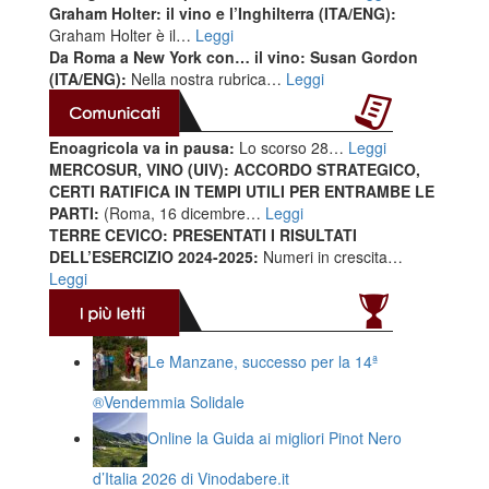
Graham Holter: il vino e l’Inghilterra (ITA/ENG):
Graham Holter è il…
Leggi
Da Roma a New York con… il vino: Susan Gordon
(ITA/ENG):
Nella nostra rubrica…
Leggi
Enoagricola va in pausa:
Lo scorso 28…
Leggi
MERCOSUR, VINO (UIV): ACCORDO STRATEGICO,
CERTI RATIFICA IN TEMPI UTILI PER ENTRAMBE LE
PARTI:
(Roma, 16 dicembre…
Leggi
TERRE CEVICO: PRESENTATI I RISULTATI
DELL’ESERCIZIO 2024-2025:
Numeri in crescita…
Leggi
Le Manzane, successo per la 14ª
®️Vendemmia Solidale
Online la Guida ai migliori Pinot Nero
d’Italia 2026 di Vinodabere.it