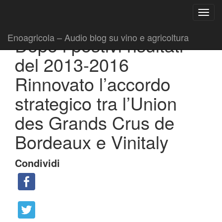
Ricerca
Toggl
per:
|
|
Comunicati
7 Giugno 2016
Fabio Ciarla
navig
Enoagricola – Audio blog su vino e agricoltura
Dopo i postivi risultati
del 2013-2016
Rinnovato l’accordo
strategico tra l’Union
des Grands Crus de
Bordeaux e Vinitaly
Condividi