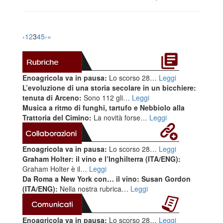
‹
1
2
3
4
5
›
»
Enoagricola va in pausa:
Lo scorso 28…
Leggi
L’evoluzione di una storia secolare in un bicchiere:
tenuta di Arceno:
Sono 112 gli…
Leggi
Musica a ritmo di funghi, tartufo e Nebbiolo alla
Trattoria del Cimino:
La novità forse…
Leggi
Enoagricola va in pausa:
Lo scorso 28…
Leggi
Graham Holter: il vino e l’Inghilterra (ITA/ENG):
Graham Holter è il…
Leggi
Da Roma a New York con… il vino: Susan Gordon
(ITA/ENG):
Nella nostra rubrica…
Leggi
Enoagricola va in pausa:
Lo scorso 28…
Leggi