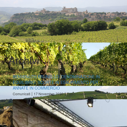
Archivi
BENVENUTO BRUNELLO: DENOMINAZIONE IN
EQUILIBRIO, SCORTE IN ESAURIMENTO PER
ANNATE IN COMMERCIO
|
|
Comunicati
17 Novembre 2023
Fabio Ciarla