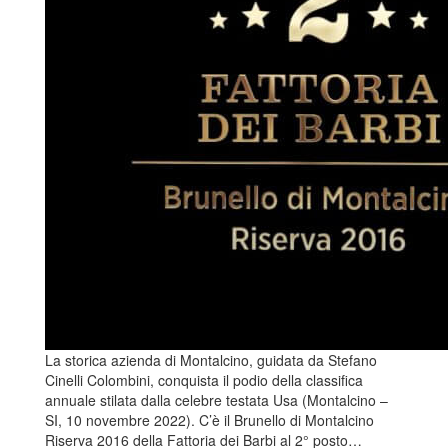
La storica azienda di Montalcino, guidata da Stefano
Cinelli Colombini, conquista il podio della classifica
annuale stilata dalla celebre testata Usa (Montalcino –
SI, 10 novembre 2022). C’è il Brunello di Montalcino
Riserva 2016 della Fattoria dei Barbi al 2° posto…