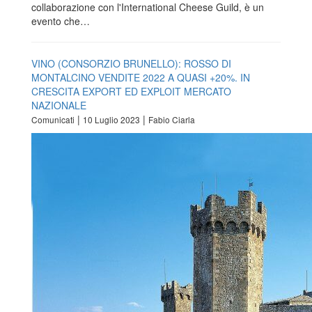
collaborazione con l'International Cheese Guild, è un
evento che…
VINO (CONSORZIO BRUNELLO): ROSSO DI
MONTALCINO VENDITE 2022 A QUASI +20%. IN
CRESCITA EXPORT ED EXPLOIT MERCATO
NAZIONALE
|
|
Comunicati
10 Luglio 2023
Fabio Ciarla