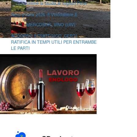
Online la Guida ai migliori Pinot
Nero d’Italia 2026 di Vinodabere.it
MERCOSUR, VINO (UIV):
ACCORDO STRATEGICO, CERTI
RATIFICA IN TEMPI UTILI PER ENTRAMBE
LE PARTI