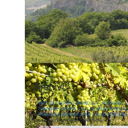
Archivi
VINO (CONSORZIO BRUNELLO): UN BRUNELLO
TRAZIONE SUDISTA, +14% LE VENDITE NEL S
PRINCIPALE MERCATO PER IL VINO TOSCANO
|
|
Comunicati
16 Novembre 2024
Fabio Ciarla