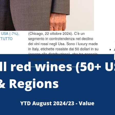
USA (-7%),
(Chicago, 22 ottobre 2024). C’è un
ATTUTTO
segmento in controtendenza nel declino
dei vini rossi negli Usa. Sono i luxury made
in Italy, etichette rossiste dai 50 dollari in su
(prezzo alla distribuzione), che tra gennaio
e agosto hanno messo a…