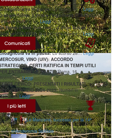
Enoagricola va in pausa:
Lo scorso 28…
Leggi
Graham Holter: il vino e l’Inghilterra (ITA/ENG):
Graham Holter è il…
Leggi
Da Roma a New York con… il vino: Susan
Gordon (ITA/ENG):
Nella nostra rubrica…
Leggi
Enoagricola va in pausa:
Lo scorso 28…
Leggi
MERCOSUR, VINO (UIV): ACCORDO
STRATEGICO, CERTI RATIFICA IN TEMPI UTILI
PER ENTRAMBE LE PARTI:
(Roma, 16
dicembre…
Leggi
TERRE CEVICO: PRESENTATI I RISULTATI
DELL’ESERCIZIO 2024-2025:
Numeri in
crescita…
Leggi
Le Manzane, successo per la 14ª
®️Vendemmia Solidale