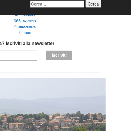
Ricerca
per:
3276
followers
43
followers
668
followers
0
subscribers
0
likes
? Iscriviti alla newsletter