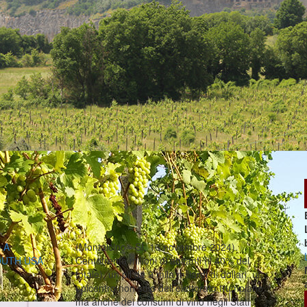
 A
(Montalcino - SI, 16 novembre 2024).
OUTH USA
Centotrenta milioni di abitanti (il 40% del
totale), un pil da 9 mila miliardi di dollari, un
epicentro non solo dell’elettorato trumpiano
ma anche dei consumi di vino negli Stati