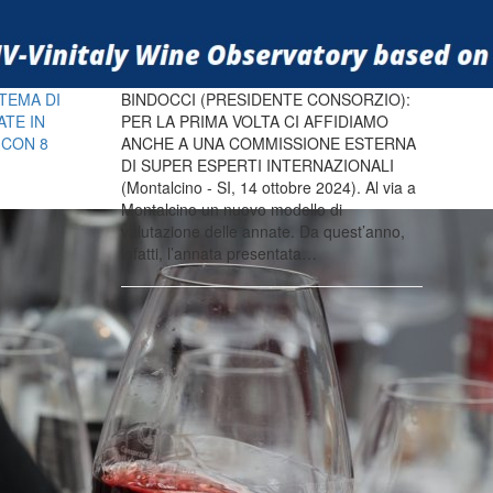
TEMA DI
BINDOCCI (PRESIDENTE CONSORZIO):
ATE IN
PER LA PRIMA VOLTA CI AFFIDIAMO
 CON 8
ANCHE A UNA COMMISSIONE ESTERNA
DI SUPER ESPERTI INTERNAZIONALI
(Montalcino - SI, 14 ottobre 2024). Al via a
Montalcino un nuovo modello di
valutazione delle annate. Da quest’anno,
infatti, l’annata presentata…