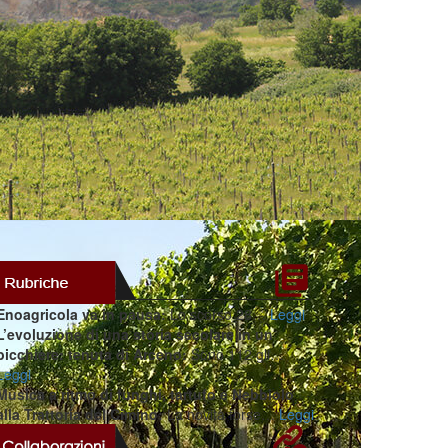
Enoagricola va in pausa:
Lo scorso 28…
Leggi
L’evoluzione di una storia secolare in un
bicchiere: tenuta di Arceno:
Sono 112 gli…
Leggi
Musica a ritmo di funghi, tartufo e Nebbiolo
alla Trattoria del Cimino:
La novità forse…
Leggi