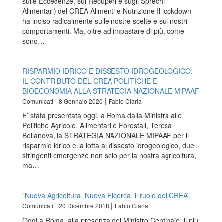
sulle Eccedenze, sui Recuperi e sugli Sprechi
Alimentari) del CREA Alimenti e Nutrizione Il lockdown
ha inciso radicalmente sulle nostre scelte e sui nostri
comportamenti. Ma, oltre ad impastare di più, come
sono…
RISPARMIO IDRICO E DISSESTO IDROGEOLOGICO:
IL CONTRIBUTO DEL CREA POLITICHE E
BIOECONOMIA ALLA STRATEGIA NAZIONALE MiPAAF
|
|
Comunicati
8 Gennaio 2020
Fabio Ciarla
E’ stata presentata oggi, a Roma dalla Ministra alle
Politiche Agricole, Alimentari e Forestali, Teresa
Bellanova, la STRATEGIA NAZIONALE MIPAAF per il
risparmio idrico e la lotta al dissesto idrogeologico, due
stringenti emergenze non solo per la nostra agricoltura,
ma…
”Nuova Agricoltura, Nuova Ricerca, il ruolo del CREA”
|
|
Comunicati
20 Dicembre 2018
Fabio Ciarla
Oggi a Roma, alla presenza del Ministro Centinaio, il più