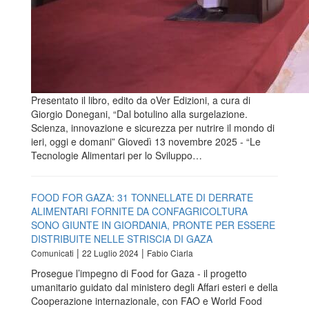
Presentato il libro, edito da oVer Edizioni, a cura di
Giorgio Donegani, “Dal botulino alla surgelazione.
Scienza, innovazione e sicurezza per nutrire il mondo di
ieri, oggi e domani” Giovedì 13 novembre 2025 - “Le
Tecnologie Alimentari per lo Sviluppo…
FOOD FOR GAZA: 31 TONNELLATE DI DERRATE
ALIMENTARI FORNITE DA CONFAGRICOLTURA
SONO GIUNTE IN GIORDANIA, PRONTE PER ESSERE
DISTRIBUITE NELLE STRISCIA DI GAZA
|
|
Comunicati
22 Luglio 2024
Fabio Ciarla
Prosegue l’impegno di Food for Gaza - il progetto
umanitario guidato dal ministero degli Affari esteri e della
Cooperazione internazionale, con FAO e World Food