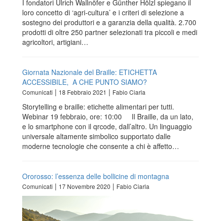
I fondatori Ulrich Wallnöfer e Günther Hölzl spiegano il
loro concetto di ‘agri-cultura’ e i criteri di selezione a
sostegno dei produttori e a garanzia della qualità. 2.700
prodotti di oltre 250 partner selezionati tra piccoli e medi
agricoltori, artigiani…
Giornata Nazionale del Braille: ETICHETTA
ACCESSIBILE, A CHE PUNTO SIAMO?
|
|
Comunicati
18 Febbraio 2021
Fabio Ciarla
Storytelling e braille: etichette alimentari per tutti.
Webinar 19 febbraio, ore: 10:00 Il Braille, da un lato,
e lo smartphone con il qrcode, dall’altro. Un linguaggio
universale altamente simbolico supportato dalle
moderne tecnologie che consente a chi è affetto…
Ororosso: l’essenza delle bollicine di montagna
|
|
Comunicati
17 Novembre 2020
Fabio Ciarla