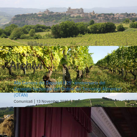
Archivi
Alla Camera dei Deputati il 25° anniversario del
Consiglio Nazionale dell’Ordine dei Tecnologi Alimentari
(OTAN)
|
|
Comunicati
13 Novembre 2025
Fabio Ciarla