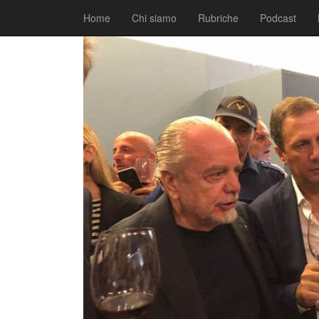
|
|
Comunicati
21 Maggio 2018
Fabio Ciarla
Home
Chi siamo
Rubriche
Podcast