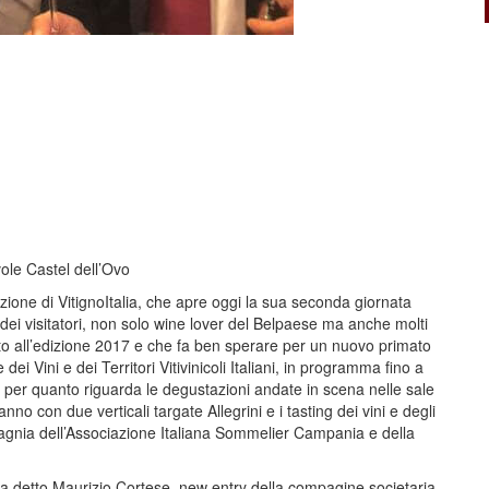
ole Castel dell’Ovo
zione di VitignoItalia, che apre oggi la sua seconda giornata
e dei visitatori, non solo wine lover del Belpaese ma anche molti
etto all’edizione 2017 e che fa ben sperare per un nuovo primato
ei Vini e dei Territori Vitivinicoli Italiani, in programma fino a
to per quanto riguarda le degustazioni andate in scena nelle sale
no con due verticali targate Allegrini e i tasting dei vini e degli
agnia dell’Associazione Italiana Sommelier Campania e della
a detto Maurizio Cortese, new entry della compagine societaria