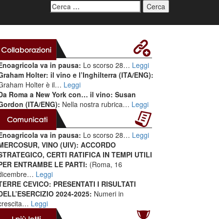
Ricerca
per:
Enoagricola va in pausa:
Lo scorso 28…
Leggi
Graham Holter: il vino e l’Inghilterra (ITA/ENG):
Graham Holter è il…
Leggi
Da Roma a New York con… il vino: Susan
Gordon (ITA/ENG):
Nella nostra rubrica…
Leggi
Enoagricola va in pausa:
Lo scorso 28…
Leggi
MERCOSUR, VINO (UIV): ACCORDO
STRATEGICO, CERTI RATIFICA IN TEMPI UTILI
PER ENTRAMBE LE PARTI:
(Roma, 16
dicembre…
Leggi
TERRE CEVICO: PRESENTATI I RISULTATI
DELL’ESERCIZIO 2024-2025:
Numeri in
crescita…
Leggi