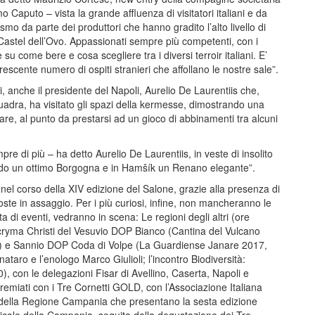
o Caputo – vista la grande affluenza di visitatori italiani e da
mo da parte dei produttori che hanno gradito l’alto livello di
 Castel dell’Ovo. Appassionati sempre più competenti, con i
su come bere e cosa scegliere tra i diversi terroir italiani. E’
rescente numero di ospiti stranieri che affollano le nostre sale”.
eri, anche il presidente del Napoli, Aurelio De Laurentiis che,
quadra, ha visitato gli spazi della kermesse, dimostrando una
e, al punto da prestarsi ad un gioco di abbinamenti tra alcuni
e di più – ha detto Aurelio De Laurentiis, in veste di insolito
vedo un ottimo Borgogna e in Hamšík un Renano elegante”.
nel corso della XIV edizione del Salone, grazie alla presenza di
oste in assaggio. Per i più curiosi, infine, non mancheranno le
 di eventi, vedranno in scena: Le regioni degli altri (ore
ryma Christi del Vesuvio DOP Bianco (Cantina del Vulcano
7) e Sannio DOP Coda di Volpe (La Guardiense Janare 2017,
aro e l’enologo Marco Giulioli; l’incontro Biodiversità:
 con le delegazioni Fisar di Avellino, Caserta, Napoli e
remiati con i Tre Cornetti GOLD, con l’Associazione Italiana
 della Regione Campania che presentano la sesta edizione