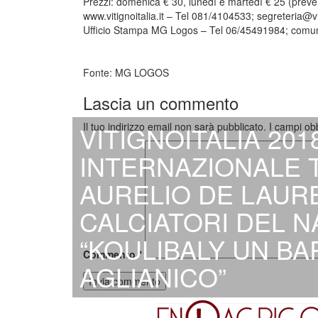
Prezzi: domenica € 30, lunedì e martedì € 25 (preve
www.vitignoitalia.it – Tel 081/4104533;
segreteria@vi
Ufficio Stampa MG Logos – Tel 06/45491984;
comun
Fonte: MG LOGOS
Lascia un commento
Il tuo indirizzo email non sarà pubblicato.
I campi ob
VITIGNOITALIA 20
INTERNAZIONALE T
AURELIO DE LAUREN
CALCIATORI DEL NA
“KOULIBALY UN BA
Commento
*
AGLIANICO”