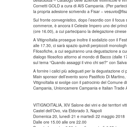
dellaGuida – Catalogo delle aziende vitivinicole e v
Cornetti GOLD a cura di AIS Campania. (Per partecip
la propria adesione scrivendo a Fisar –
vesuvio@fis
Sul fronte convegnistico, dopo l’esordio con il focus s
commerce, è ancora il Celeste Impero uno dei principa
(ore 16.00), a cui partecipano la delegazione cinese 
A VitignoItalia prosegue inoltre il sodalizio con il F
alle 17.30, ci sarà spazio quindi perpiccoli monologhi i
Filosofiche, a cui seguiranno una degustazione a cu
dialogo filosofico attorno al mondo di Bacco (dalle 1
sul tema “Quando assaggi il vino chi sei?” con Salvat
A fornire i calici più adeguati per la degustazione ci
Main sponsor dell’evento sono Pastificio Di Martino,
VitignoItalia si svolge con il patrocinio del Comune
Campania, Unioncamere Campania e Italian Trade A
VITIGNOITALIA, XIV Salone dei vini e dei territori vitivi
Castel dell’Ovo, via Eldorado 3, Napoli
Domenica 20, lunedì 21 e martedì 22 maggio 2018
Dalle ore 15.00 alle ore 22.00