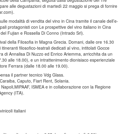
inicole della Campania, seguita dalla degustazione dei Tre
are alle degustazioni di martedì 22 maggio si prega di fornire
ar.com
).
ulle modalità di vendita del vino in Cina tramite il canale dell’e-
li protagonisti con Le prospettive del vino italiano in Cina
del Fujian e Rossella Di Conno (Intrado Srl).
estival della Filosofia in Magna Grecia. Domani, dalle ore 16.30
tineranti filosofico-teatrali dedicati al vino, intitolati Gocce
ra di Annalisa Di Nuzzo ed Enrico Ariemma, arricchita da un
7.30 alle 18.00), e un intrattenimento dionisiaco esperienziale
ore Ferrara (dalle 18.00 alle 19.00).
 pensa il partner tecnico Vdg Glass.
 Caraiba, Caputo, Fiart Rent, Solania.
 di Napoli,MIPAAF, ISMEA e in collaborazione con la Regione
gency (ITA).
nicoli italiani