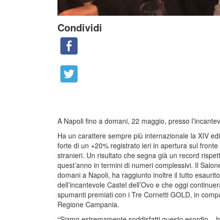
Condividi
A Napoli fino a domani, 22 maggio, presso l’incantev
Ha un carattere sempre più internazionale la XIV edi
forte di un +20% registrato ieri in apertura sul front
stranieri. Un risultato che segna già un record risp
quest’anno in termini di numeri complessivi. Il Salone d
domani a Napoli, ha raggiunto inoltre il tutto esauri
dell’incantevole Castel dell’Ovo e che oggi continueran
spumanti premiati con i Tre Cornetti GOLD, in comp
Regione Campania.
“Siamo estremamente soddisfatti questo esordio – h