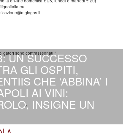
ndita on-line domenica € 25, lunedì e martedì € 20)
tignoitalia.eu
icazione@mglogos.it
bligatori sono contrassegnati
*
18: UN SUCCESSO
RA GLI OSPITI,
TIIS CHE ‘ABBINA’ I
POLI AI VINI:
ROLO, INSIGNE UN