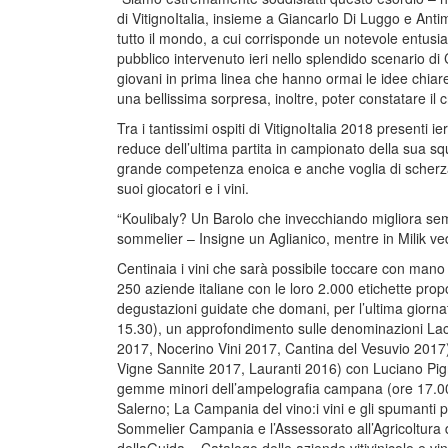
di VitignoItalia, insieme a Giancarlo Di Luggo e Antim
tutto il mondo, a cui corrisponde un notevole entusias
pubblico intervenuto ieri nello splendido scenario di
giovani in prima linea che hanno ormai le idee chiare 
una bellissima sorpresa, inoltre, poter constatare il c
Tra i tantissimi ospiti di VitignoItalia 2018 presenti i
reduce dell’ultima partita in campionato della sua s
grande competenza enoica e anche voglia di scherzar
suoi giocatori e i vini.
“Koulibaly? Un Barolo che invecchiando migliora sempr
sommelier – Insigne un Aglianico, mentre in Milik 
Centinaia i vini che sarà possibile toccare con mano 
250 aziende italiane con le loro 2.000 etichette prop
degustazioni guidate che domani, per l’ultima giornata
15.30), un approfondimento sulle denominazioni Lac
2017, Nocerino Vini 2017, Cantina del Vesuvio 201
Vigne Sannite 2017, Lauranti 2016) con Luciano Pignat
gemme minori dell’ampelografia campana (ore 17.00),
Salerno; La Campania del vino:i vini e gli spumanti p
Sommelier Campania e l’Assessorato all’Agricoltura