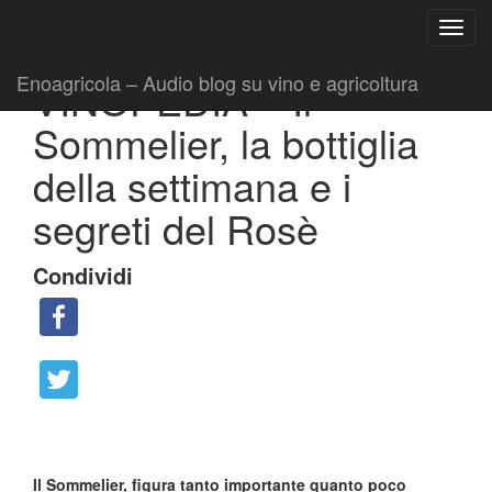
Ricerca
Toggl
per:
|
|
Collaborazioni
16 Dicembre 2013
Fabio Ciarla
navig
Enoagricola – Audio blog su vino e agricoltura
VINOPEDIA – Il
Sommelier, la bottiglia
della settimana e i
segreti del Rosè
Condividi
Il Sommelier, figura tanto importante
quanto poco