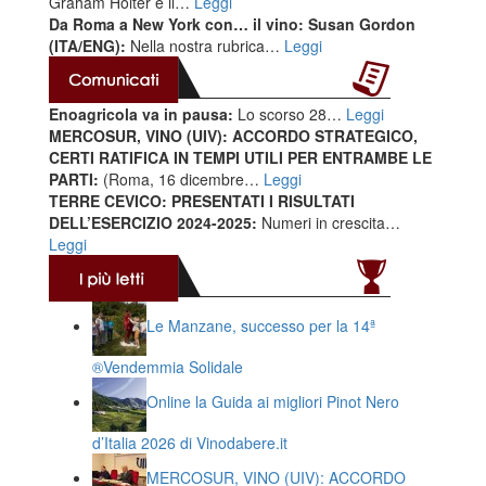
Graham Holter è il…
Leggi
Da Roma a New York con… il vino: Susan Gordon
(ITA/ENG):
Nella nostra rubrica…
Leggi
Enoagricola va in pausa:
Lo scorso 28…
Leggi
MERCOSUR, VINO (UIV): ACCORDO STRATEGICO,
CERTI RATIFICA IN TEMPI UTILI PER ENTRAMBE LE
PARTI:
(Roma, 16 dicembre…
Leggi
TERRE CEVICO: PRESENTATI I RISULTATI
DELL’ESERCIZIO 2024-2025:
Numeri in crescita…
Leggi
Le Manzane, successo per la 14ª
®️Vendemmia Solidale
Online la Guida ai migliori Pinot Nero
d’Italia 2026 di Vinodabere.it
MERCOSUR, VINO (UIV): ACCORDO