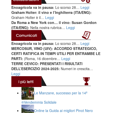
Enoagricola va in pausa:
Lo scorso 28…
Leggi
Graham Holter: il vino e l’Inghilterra (ITA/ENG):
Graham Holter è il…
Leggi
Da Roma a New York con… il vino: Susan Gordon
(ITA/ENG):
Nella nostra rubrica…
Leggi
Enoagricola va in pausa:
Lo scorso 28…
Leggi
MERCOSUR, VINO (UIV): ACCORDO STRATEGICO,
CERTI RATIFICA IN TEMPI UTILI PER ENTRAMBE LE
PARTI:
(Roma, 16 dicembre…
Leggi
TERRE CEVICO: PRESENTATI I RISULTATI
DELL’ESERCIZIO 2024-2025:
Numeri in crescita…
Leggi
Le Manzane, successo per la 14ª
®️Vendemmia Solidale
Online la Guida ai migliori Pinot Nero