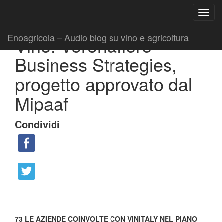
Ricerca
Toggl
per:
|
|
Comunicati
28 Luglio 2016
Fabio Ciarla
navig
Enoagricola – Audio blog su vino e agricoltura
Vino: Veronafiere –
Business Strategies,
progetto approvato dal
Mipaaf
Condividi
73 LE AZIENDE COINVOLTE CON VINITALY NEL PIANO