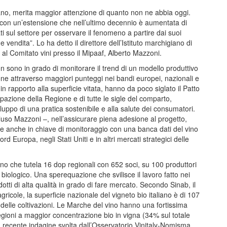
aliano, merita maggior attenzione di quanto non ne abbia oggi.
 con un’estensione che nell’ultimo decennio è aumentata di
 sul settore per osservare il fenomeno a partire dai suoi
endita”. Lo ha detto il direttore dell’Istituto marchigiano di
ni al Comitato vini presso il Mipaaf, Alberto Mazzoni.
on sono in grado di monitorare il trend di un modello produttivo
ne attraverso maggiori punteggi nei bandi europei, nazionali e
in rapporto alla superficie vitata, hanno da poco siglato il Patto
cipazione della Regione e di tutte le sigle del comparto,
luppo di una pratica sostenibile e alla salute dei consumatori.
cluso Mazzoni –, nell’assicurare piena adesione al progetto,
le anche in chiave di monitoraggio con una banca dati del vino
d Europa, negli Stati Uniti e in altri mercati strategici delle
no che tutela 16 dop regionali con 652 soci, su 100 produttori
ologico. Una sperequazione che svilisce il lavoro fatto nei
tti di alta qualità in grado di fare mercato. Secondo Sinab, il
gricole, la superficie nazionale del vigneto bio italiano è di 107
le delle coltivazioni. Le Marche del vino hanno una fortissima
regioni a maggior concentrazione bio in vigna (34% sul totale
a recente indagine svolta dall’Osservatorio Vinitaly-Nomisma