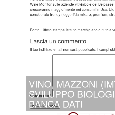
Wine Monitor sulle aziende vitivinicole del Belpaese, i
cresceranno maggiormente nei consumi in Usa, Uk, G
considerate trendy (leggeri/da mixare, premium, strut
Fonte: Ufficio stampa Istituto marchigiano di tutela v
Lascia un commento
Il tuo indirizzo email non sarà pubblicato.
I campi ob
VINO, MAZZONI (IM
SVILUPPO BIOLOGI
Commento
*
BANCA DATI