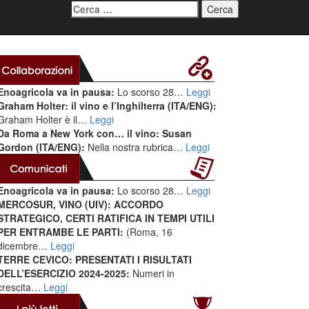
Ricerca
per:
Enoagricola va in pausa:
Lo scorso 28…
Leggi
Graham Holter: il vino e l’Inghilterra (ITA/ENG):
Graham Holter è il…
Leggi
Da Roma a New York con… il vino: Susan
Gordon (ITA/ENG):
Nella nostra rubrica…
Leggi
Enoagricola va in pausa:
Lo scorso 28…
Leggi
MERCOSUR, VINO (UIV): ACCORDO
STRATEGICO, CERTI RATIFICA IN TEMPI UTILI
PER ENTRAMBE LE PARTI:
(Roma, 16
dicembre…
Leggi
TERRE CEVICO: PRESENTATI I RISULTATI
DELL’ESERCIZIO 2024-2025:
Numeri in
crescita…
Leggi