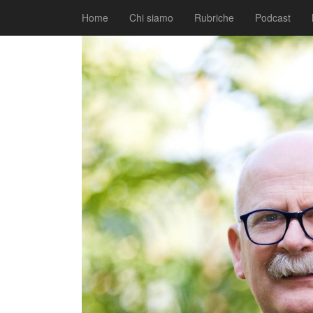
|
|
Comunicati
14 Aprile 2021
Fabio Ciarla
Home
Chi siamo
Rubriche
Podcast