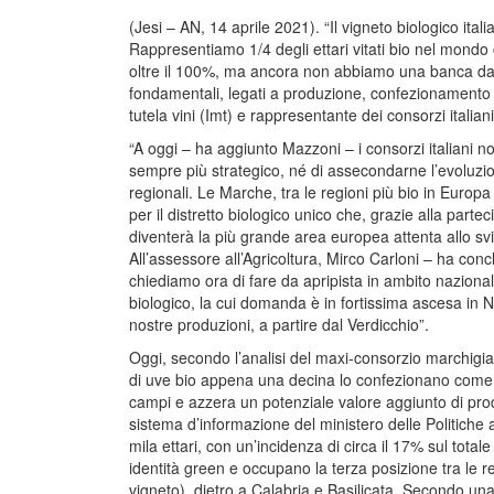
(Jesi – AN, 14 aprile 2021). “Il vigneto biologico it
Rappresentiamo 1/4 degli ettari vitati bio nel mondo
oltre il 100%, ma ancora non abbiamo una banca dati
fondamentali, legati a produzione, confezionamento e v
tutela vini (Imt) e rappresentante dei consorzi italia
“A oggi – ha aggiunto Mazzoni – i consorzi italiani n
sempre più strategico, né di assecondarne l’evoluzio
regionali. Le Marche, tra le regioni più bio in Europa 
per il distretto biologico unico che, grazie alla parte
diventerà la più grande area europea attenta allo svi
All’assessore all’Agricoltura, Mirco Carloni – ha con
chiediamo ora di fare da apripista in ambito naziona
biologico, la cui domanda è in fortissima ascesa in Nor
nostre produzioni, a partire dal Verdicchio”.
Oggi, secondo l’analisi del maxi-consorzio marchigia
di uve bio appena una decina lo confezionano come bi
campi e azzera un potenziale valore aggiunto di prodo
sistema d’informazione del ministero delle Politiche a
mila ettari, con un’incidenza di circa il 17% sul tota
identità green e occupano la terza posizione tra le 
vigneto), dietro a Calabria e Basilicata. Secondo un