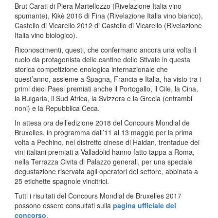
Brut Carati di Piera Martellozzo (Rivelazione Italia vino
spumante), Kikè 2016 di Fina (Rivelazione Italia vino bianco),
Castello di Vicarello 2012 di Castello di Vicarello (Rivelazione
Italia vino biologico).
Riconoscimenti, questi, che confermano ancora una volta il
ruolo da protagonista delle cantine dello Stivale in questa
storica competizione enologica internazionale che
quest’anno, assieme a Spagna, Francia e Italia, ha visto tra i
primi dieci Paesi premiati anche il Portogallo, il Cile, la Cina,
la Bulgaria, il Sud Africa, la Svizzera e la Grecia (entrambi
noni) e la Repubblica Ceca.
In attesa ora dell’edizione 2018 del Concours Mondial de
Bruxelles, in programma dall’11 al 13 maggio per la prima
volta a Pechino, nel distretto cinese di Haidan, trentadue dei
vini italiani premiati a Valladolid hanno fatto tappa a Roma,
nella Terrazza Civita di Palazzo generali, per una speciale
degustazione riservata agli operatori del settore, abbinata a
25 etichette spagnole vincitrici.
Tutti i risultati del Concours Mondial de Bruxelles 2017
possono essere consultati sulla
pagina ufficiale del
concorso
.