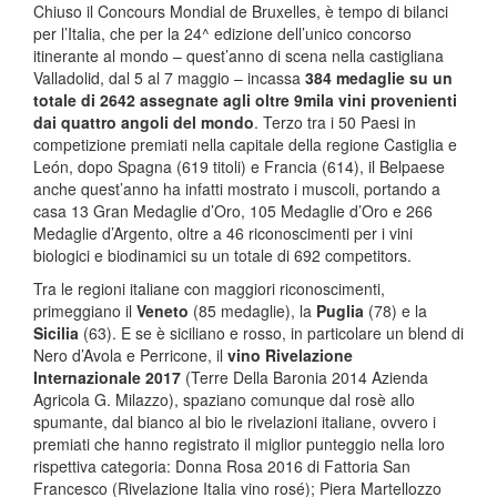
Chiuso il Concours Mondial de Bruxelles, è tempo di bilanci
per l’Italia, che per la 24^ edizione dell’unico concorso
itinerante al mondo – quest’anno di scena nella castigliana
Valladolid, dal 5 al 7 maggio – incassa
384 medaglie su un
totale di 2642 assegnate agli oltre 9mila vini provenienti
dai quattro angoli del mondo
. Terzo tra i 50 Paesi in
competizione premiati nella capitale della regione Castiglia e
León, dopo Spagna (619 titoli) e Francia (614), il Belpaese
anche quest’anno ha infatti mostrato i muscoli, portando a
casa 13 Gran Medaglie d’Oro, 105 Medaglie d’Oro e 266
Medaglie d’Argento, oltre a 46 riconoscimenti per i vini
biologici e biodinamici su un totale di 692 competitors.
Tra le regioni italiane con maggiori riconoscimenti,
primeggiano il
Veneto
(85 medaglie), la
Puglia
(78) e la
Sicilia
(63). E se è siciliano e rosso, in particolare un blend di
Nero d’Avola e Perricone, il
vino Rivelazione
Internazionale 2017
(Terre Della Baronia 2014 Azienda
Agricola G. Milazzo), spaziano comunque dal rosè allo
spumante, dal bianco al bio le rivelazioni italiane, ovvero i
premiati che hanno registrato il miglior punteggio nella loro
rispettiva categoria: Donna Rosa 2016 di Fattoria San
Francesco (Rivelazione Italia vino rosé); Piera Martellozzo