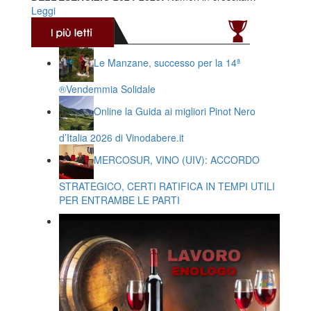
Leggi
Le Manzane, successo per la 14ª
®️Vendemmia Solidale
Online la Guida ai migliori Pinot Nero
d’Italia 2026 di Vinodabere.it
MERCOSUR, VINO (UIV): ACCORDO
STRATEGICO, CERTI RATIFICA IN TEMPI UTILI
PER ENTRAMBE LE PARTI