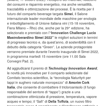
dei consumi e risparmio energetico, ma anche versatilità,
tracciabilità e ottimizzazione dei processi. È la ricetta per il
futuro del comparto beverage targata
Simei
, il Salone
internazionale leader mondiale delle macchine per enologia
e imbottigliamento di Unione italiana vini (15-18 novembre,
Fiera Milano – Rho) che, anche per la 29^ edizione, ha
selezionato e premiato con l’“
Innovation Challenge Lucio
Mastroberardino Simei 2022”
le migliori soluzioni in termini
di progresso tecnico e, da quest’anno, di sostenibilità con il
debutto della categoria “Green”. Le aziende protagoniste
verranno premiate durante l’evento inaugurale di Simei 2022,
in programma martedì 15 novembre (ore 11.00 Sala
Convegni Pad. 2).
Ad aggiudicarsi il premio di
Technology Innovation Award
,
le novità più innovative per il comparto selezionate dal
Comitato tecnico-scientifico, la “tecnologia Naturity® per
tappi in sughero naturale monopezzo” di
Amorim Cork
Italia
, che consente di combattere il tricloroanisolo (il fungo
responsabile del sentore di “tappo”) grazie a una
combinazione ottimizzata di pressione, temperatura, vapore
acqueo e tempo; il “Safi” di
Della Toffola
, un nuovo filtro