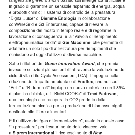
tangenziale
green & smart
basato sull’intelligenza artificiale e
in grado di garantire un sensibile risparmio di energia, acqua
e prodotti chimici; il sistema di controllo della pressatura
“Digital Juice” di
Diemme Enologia
in collaborazione
conWineGrid e G3 Enterprises, capace di rilevare la
composizione del mosto in tempo reale e di regolarne la
lavorazione di conseguenza; e la “Valvola di riempimento
elettropneumatica ibrida” di
Gai Macchine
, che permette di
adattare un solo tipo di attrezzatura per riempimenti che
richiedono ad oggi d’utilizzo di diverse macchine.
Sotto i riflettori del
Green Innovation Award
, che premia
invece le soluzioni più sostenibili attraverso la valutazione del
ciclo di vita (Life Cycle Assessment, LCA), l’impegno nella
riduzione dell’impatto ambientale di
Enoflex
, che nei suoi
“Pet+” e “R-derma ®” impiega un nuovo materiale con il 35%
di plastica riciclata, e il “BioM COORe” di
Tmci Padovan
,
una tecnologia che recupera la CO2 prodotta dalla
fermentazione alcolica per la produzione di biomasse algali
destinate alle filiere alimentari.
E il riutilizzo del “gas di fermentazione”, usato in questo caso
“in pressatura” per l’esaurimento delle vinacce, vale
a
Siprem International
il riconoscimento di
New