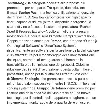
Technology
, la categoria dedicata alle proposte più
promettenti per comparto. Tra queste, due soluzioni
firmate
Bucher Vaslin
, la tecnica di filtrazione tangenziale
del “Flavy FGC: New low carbon crossflow high capacity
filter”, capace di ridurre (oltre al dispendio energetico) lo
scarto di vino e fecce, e il sistema di pressatura “Bucher
Xpert It Process Extraflow”, volto a migliorare la resa in
mosto fiore e a ridurre sensibilmente i tempi di lavorazione.
Doppia menzione anche per
Parsec
, che propone “Quadr@
Oenological Software” e “SmarTrace System”,
rispettivamente un software per la gestione della vinificazione
e un’attrezzatura per il monitoraggio della movimentazione
dei liquidi, entrambi all’avanguardia sul fronte della
tracciabilità e dell’ottimizzazione dei processi. Obiettivo
riduzione degli stadi di lavorazione, questa volta in fase di
pressatura, anche per la “Canalina Filtrante Lesslees”
di
Diemme Enologia
, che garantisce mosti più puliti con
minori lavorazioni successive, mentre il “S.C.S. – The smart
corking system” del
Gruppo Bertolaso
viene premiato per
l’estensione della
shelf life
del vino grazie ad una nuova
tecnologia per il controllo della tappatura a sughero, con un
implementato monitoraggio della qualità delle chiusure.