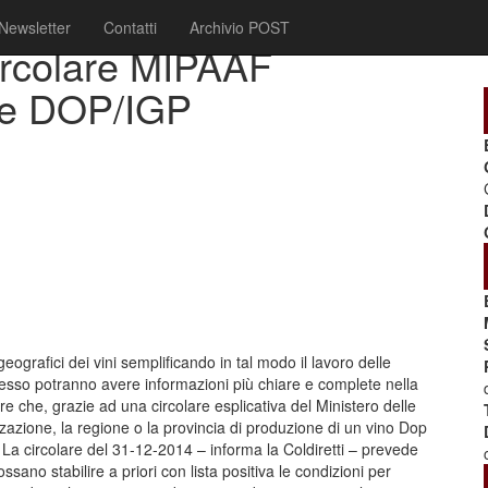
Newsletter
Contatti
Archivio POST
circolare MIPAAF
tte DOP/IGP
eografici dei vini semplificando in tal modo il lavoro delle
desso potranno avere informazioni più chiare e complete nella
are che, grazie ad una circolare esplicativa del Ministero delle
zzazione, la regione o la provincia di produzione di un vino Dop
. La circolare del 31-12-2014 – informa la Coldiretti – prevede
ssano stabilire a priori con lista positiva le condizioni per