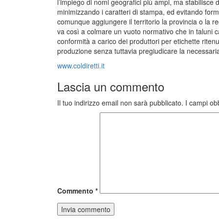
l’impiego di nomi geografici più ampi, ma stabilisce 
minimizzando i caratteri di stampa, ed evitando forme
comunque aggiungere il territorio la provincia o la r
va così a colmare un vuoto normativo che in taluni ca
conformità a carico dei produttori per etichette ritenu
produzione senza tuttavia pregiudicare la necessaria 
www.coldiretti.it
Lascia un commento
Il tuo indirizzo email non sarà pubblicato.
I campi ob
Commento
*