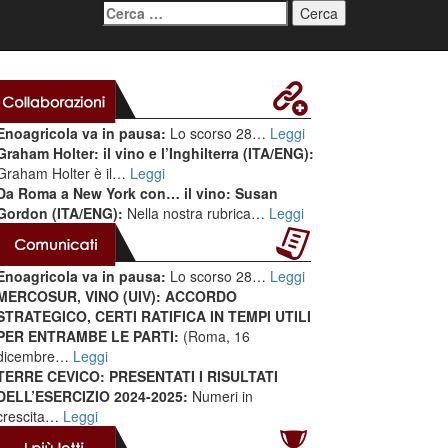
Ricerca
per:
Enoagricola va in pausa:
Lo scorso 28…
Leggi
Graham Holter: il vino e l’Inghilterra (ITA/ENG):
Graham Holter è il…
Leggi
Da Roma a New York con… il vino: Susan
Gordon (ITA/ENG):
Nella nostra rubrica…
Leggi
Enoagricola va in pausa:
Lo scorso 28…
Leggi
MERCOSUR, VINO (UIV): ACCORDO
STRATEGICO, CERTI RATIFICA IN TEMPI UTILI
PER ENTRAMBE LE PARTI:
(Roma, 16
dicembre…
Leggi
TERRE CEVICO: PRESENTATI I RISULTATI
DELL’ESERCIZIO 2024-2025:
Numeri in
crescita…
Leggi