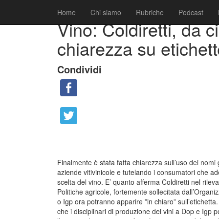
|
|
Comunicati
7 Gennaio 2015
Fabio Ciarla
Home
Chi siamo
Rubriche
Podcast
Vino: Coldiretti, da 
chiarezza su etiche
Condividi
Finalmente è stata fatta chiarezza sull’uso dei nomi g
aziende vitivinicole e tutelando i consumatori che a
scelta del vino. E’ quanto afferma Coldiretti nel rilev
Politiche agricole, fortemente sollecitata dall’Organi
o Igp ora potranno apparire ”in chiaro” sull’etichetta
che i disciplinari di produzione dei vini a Dop e Igp po