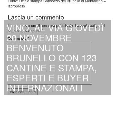
Fonte: Ufficio stampa Consorzio del Brunello di Montalcino –
Ispropress
Lascia un commento
VINO, AL VIA GIOVEDÌ
Il tuo indirizzo email non sarà pubblicato.
I campi obbligatori
sono contrassegnati
*
20 NOVEMBRE
Commento
*
BENVENUTO
BRUNELLO CON 123
CANTINE E STAMPA,
ESPERTI E BUYER
INTERNAZIONALI