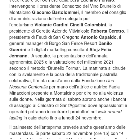
Intervengono il presidente Consorzio del Vino Brunello di
Montalcino
Giacomo Bartolommei
, il membro del consiglio
di amministrazione dell’ente delegata per
l’enoturismo
Violante Gardini Cinelli Colombini
, la
presidente di Ceretto Aziende Vitivinicole
Roberta Ceretto
, il
presidente di Feudi di San Gregorio
Antonio Capaldo
, il
general manager di Borgo San Felice Resort
Danilo
Guerrini
e il digital marketing consultant
Alojz Felix
Jermann
. A seguire, la presentazione dell’annata
agronomica 2025 e la valutazione del millesimo 2021
secondo il metodo “Brunello Forma”. La mattinata si chiude
con lo svelamento e la posa della tradizionale piastrella
celebrativa, firmata quest’anno dalla Fondazione
Una
Nessuna Centomila
per mano dell’attrice e autrice Paola
Minaccioni presente a Montalcino per dire no alla violenza
sulle donne. Nella giornata di sabato aprono anche i banchi
di assaggio al Chiostro di Sant’Agostino dove appassionati e
operatori potranno incontrare i produttori nei
walk around
tasting
in calendario fino a lunedì 24 novembre.
Il palinsesto dell’anteprima prevede anche quest’anno delle
masterclass. Si parte sabato 22 novembre (ore 15) con “
4