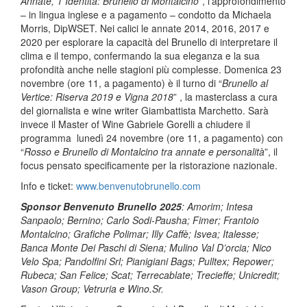
Annate, 1 Identità: Brunello di Montalcino
”, l’approfondimento
– in lingua inglese e a pagamento – condotto da Michaela
Morris, DipWSET. Nei calici le annate 2014, 2016, 2017 e
2020 per esplorare la capacità del Brunello di interpretare il
clima e il tempo, confermando la sua eleganza e la sua
profondità anche nelle stagioni più complesse. Domenica 23
novembre (ore 11, a pagamento) è il turno di “
Brunello al
Vertice: Riserva 2019 e Vigna 2018
” , la masterclass a cura
del giornalista e wine writer Giambattista Marchetto. Sarà
invece il Master of Wine Gabriele Gorelli a chiudere il
programma lunedì 24 novembre (ore 11, a pagamento) con
“
Rosso e Brunello di Montalcino tra annate e personalità
”, il
focus pensato specificamente per la ristorazione nazionale.
Info e ticket:
www.benvenutobrunello.com
Sponsor Benvenuto Brunello 2025
: Amorim; Intesa
Sanpaolo; Bernino; Carlo Sodi-Pausha; Fimer; Frantoio
Montalcino; Grafiche Polimar; Illy Caffè; Isvea; Italesse;
Banca Monte Dei Paschi di Siena; Mulino Val D’orcia; Nico
Velo Spa; Pandolfini Srl; Pianigiani Bags; Pulltex; Repower;
Rubeca; San Felice; Scat; Terrecablate; Trecieffe; Unicredit;
Vason Group; Vetruria e Wino.Sr.