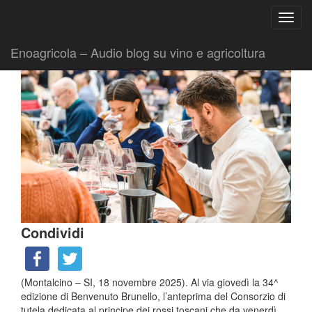
Ricerca
Toggl
per:
|
|
Comunicati
18 Novembre 2025
Fabio Ciarla
navig
Enoagricola – Audio blog su vino e agricoltura
Condividi
(Montalcino – SI, 18 novembre 2025). Al via giovedì la 34^
edizione di Benvenuto Brunello, l’anteprima del Consorzio di
tutela dedicata al principe dei rossi toscani che da venerdì