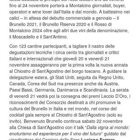
fino al 24 novembre porterà a Montalcino giornalisti, buyer,
operatori e wine lover dall’Italia e dal mondo. A battesimo nei
calici – in attesa del debutto commerciale a gennaio – il
Brunello 2021, il Brunello Riserva 2020 e il Rosso di
Montalcino 2024 oltre agli altri due vini della denominazione,
il Moscadello e il Sant’Antimo.
Con 123 cantine partecipanti, a tagliare il nastro delle
degustazioni tecniche i circa cento tra giornalisti e critici
italiani e internazionali che giovedì 20 e venerdì 21
novembre assaggeranno per la prima volta la nuova annata
al Chiostro di Sant’Agostino del borgo toscano. A guidare la
delegazione estera, gli Stati Uniti, seguita da Regno Unito,
Canada, Corea del Sud ma presenze anche da Austria,
Paesi Bassi, Germania, Danimarca e Scandinavia. La serata
di venerdì 21 vedrà poi la consegna dei premi Leccio D’Oro, i
riconoscimenti del Consorzio destinati a chi promuove la
cultura del Brunello in Italia e nel mondo, nel corso del
cocktail gala sempre al Chiostro di Sant’Agostino (solo su
invito). Benvenuto Brunello continua sabato 22 novembre
alla Chiesa di Sant’Agostino con il talk “
Dalla vigna al mondo:
enoturismo ed esperienze per il vino del futuro
” guidato dal
vicedirettore del Corriere della Sera
Luciano Ferraro
.