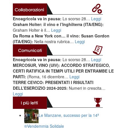
Enoagricola va in pausa:
Lo scorso 28…
Leggi
Graham Holter: il vino e l’Inghilterra (ITA/ENG):
Graham Holter è il…
Leggi
Da Roma a New York con… il vino: Susan Gordon
(ITA/ENG):
Nella nostra rubrica…
Leggi
Enoagricola va in pausa:
Lo scorso 28…
Leggi
MERCOSUR, VINO (UIV): ACCORDO STRATEGICO,
CERTI RATIFICA IN TEMPI UTILI PER ENTRAMBE LE
PARTI:
(Roma, 16 dicembre…
Leggi
TERRE CEVICO: PRESENTATI I RISULTATI
DELL’ESERCIZIO 2024-2025:
Numeri in crescita…
Leggi
Le Manzane, successo per la 14ª
®️Vendemmia Solidale