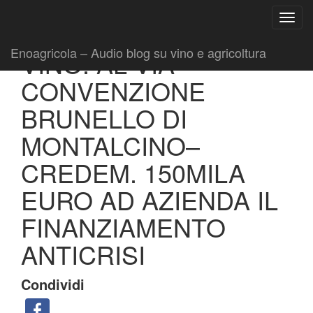
Ricerca
Toggl
per:
|
|
Comunicati
1 Luglio 2020
Fabio Ciarla
navig
Enoagricola – Audio blog su vino e agricoltura
VINO: AL VIA
CONVENZIONE
BRUNELLO DI
MONTALCINO–
CREDEM. 150MILA
EURO AD AZIENDA IL
FINANZIAMENTO
ANTICRISI
Condividi