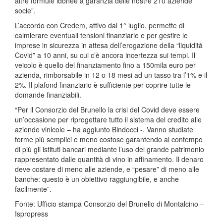
altre formule idonee a garanzia delle nostre 210 aziende
socie”.
L’accordo con Credem, attivo dal 1° luglio, permette di
calmierare eventuali tensioni finanziarie e per gestire le
imprese in sicurezza in attesa dell’erogazione della “liquidità
Covid” a 10 anni, su cui c’è ancora incertezza sui tempi. Il
veicolo è quello del finanziamento fino a 150mila euro per
azienda, rimborsabile in 12 o 18 mesi ad un tasso tra l’1% e il
2%. Il plafond finanziario è sufficiente per coprire tutte le
domande finanziabili.
“Per il Consorzio del Brunello la crisi del Covid deve essere
un’occasione per riprogettare tutto il sistema del credito alle
aziende vinicole – ha aggiunto Bindocci -. Vanno studiate
forme più semplici e meno costose garantendo al contempo
di più gli istituti bancari mediante l’uso del grande patrimonio
rappresentato dalle quantità di vino in affinamento. Il denaro
deve costare di meno alle aziende, e “pesare” di meno alle
banche: questo è un obiettivo raggiungibile, e anche
facilmente”.
Fonte: Ufficio stampa Consorzio del Brunello di Montalcino –
Ispropress