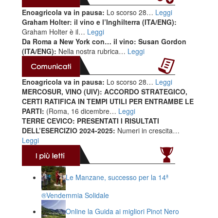
Enoagricola va in pausa:
Lo scorso 28…
Leggi
Graham Holter: il vino e l’Inghilterra (ITA/ENG):
Graham Holter è il…
Leggi
Da Roma a New York con… il vino: Susan Gordon
(ITA/ENG):
Nella nostra rubrica…
Leggi
Enoagricola va in pausa:
Lo scorso 28…
Leggi
MERCOSUR, VINO (UIV): ACCORDO STRATEGICO,
CERTI RATIFICA IN TEMPI UTILI PER ENTRAMBE LE
PARTI:
(Roma, 16 dicembre…
Leggi
TERRE CEVICO: PRESENTATI I RISULTATI
DELL’ESERCIZIO 2024-2025:
Numeri in crescita…
Leggi
Le Manzane, successo per la 14ª
®️Vendemmia Solidale
Online la Guida ai migliori Pinot Nero