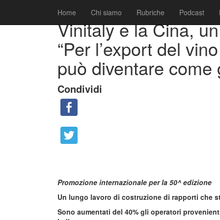
|
|
Comunicati
12 Novembre 2015
Fabio Ciarla
Home
Chi siamo
Rubriche
Podcast
Vinitaly e la Cina, u
“Per l’export del vin
può diventare come 
Condividi
Promozione internazionale per la 50^ edizione
Un lungo lavoro di costruzione di rapporti che st
Sono aumentati del 40% gli operatori provenienti 