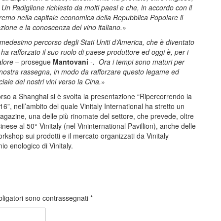
 Un Padiglione richiesto da molti paesi e che, in accordo con il
eremo nella capitale economica della Repubblica Popolare il
zione e la conoscenza del vino italiano.»
l medesimo percorso degli Stati Uniti d’America, che è diventato
 rafforzato il suo ruolo di paese produttore ed oggi è, per i
valore –
prosegue
Mantovani
-. Ora i tempi sono maturi per
la nostra rassegna, in modo da rafforzare questo legame ed
le dei nostri vini verso la Cina.
»
corso a Shanghai si è svolta la presentazione “Ripercorrendo la
016”, nell’ambito del quale Vinitaly International ha stretto un
agazine, una delle più rinomate del settore, che prevede, oltre
cinese al 50° Vinitaly (nel Vininternational Pavillion), anche delle
workshop sui prodotti e il mercato organizzati da Vinitaly
mio enologico di Vinitaly.
bligatori sono contrassegnati
*