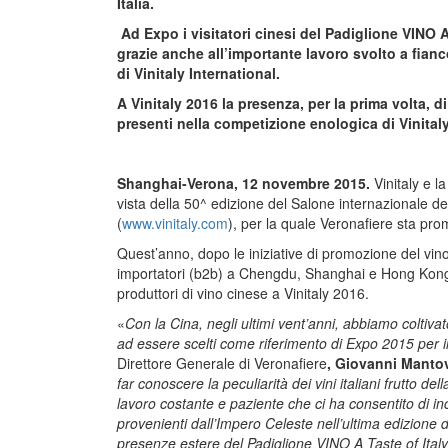
Italia.
Ad Expo i visitatori cinesi del Padiglione VINO A 
grazie anche all’importante lavoro svolto a fian
di Vinitaly International.
A Vinitaly 2016 la presenza, per la prima volta, d
presenti nella competizione enologica di Vinitaly
Shanghai-Verona, 12 novembre 2015.
Vinitaly e l
vista della 50^ edizione del Salone internazionale del
(
www.vinitaly.com
), per la quale Veronafiere sta pro
Quest’anno, dopo le iniziative di promozione del vino
importatori (b2b) a Chengdu, Shanghai e Hong Kong,
produttori di vino cinese a Vinitaly 2016.
«
Con la Cina, negli ultimi vent’anni, abbiamo coltiv
ad essere scelti come riferimento di Expo 2015 per
Direttore Generale di Veronafiere
, Giovanni Manto
far conoscere la peculiarità dei vini italiani frutto del
lavoro costante e paziente che ci ha consentito di i
provenienti dall’Impero Celeste nell’ultima edizione di
presenze estere del Padiglione VINO A Taste of Italy a