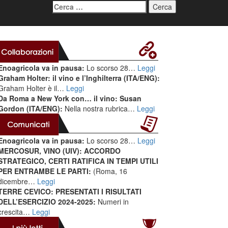
Ricerca
per:
Enoagricola va in pausa:
Lo scorso 28…
Leggi
Graham Holter: il vino e l’Inghilterra (ITA/ENG):
Graham Holter è il…
Leggi
Da Roma a New York con… il vino: Susan
Gordon (ITA/ENG):
Nella nostra rubrica…
Leggi
Enoagricola va in pausa:
Lo scorso 28…
Leggi
MERCOSUR, VINO (UIV): ACCORDO
STRATEGICO, CERTI RATIFICA IN TEMPI UTILI
PER ENTRAMBE LE PARTI:
(Roma, 16
dicembre…
Leggi
TERRE CEVICO: PRESENTATI I RISULTATI
DELL’ESERCIZIO 2024-2025:
Numeri in
crescita…
Leggi