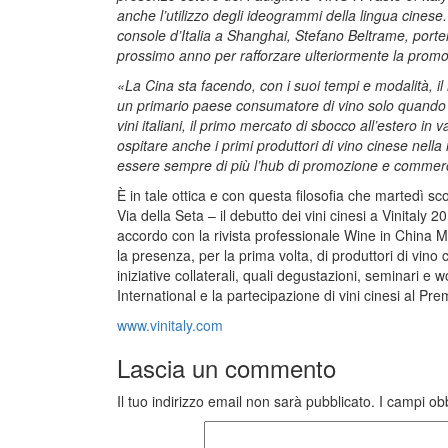
anche l’utilizzo degli ideogrammi della lingua cinese.
console d’Italia a Shanghai, Stefano Beltrame, port
prossimo anno per rafforzare ulteriormente la promo
«La Cina sta facendo, con i suoi tempi e modalità, i
un primario paese consumatore di vino solo quando ha
vini italiani, il primo mercato di sbocco all’estero in 
ospitare anche i primi produttori di vino cinese nel
essere sempre di più l’hub di promozione e commercia
È in tale ottica e con questa filosofia che martedì s
Via della Seta – il debutto dei vini cinesi a Vinitaly 2
accordo con la rivista professionale Wine in China M
la presenza, per la prima volta, di produttori di vino 
iniziative collaterali, quali degustazioni, seminari e 
International e la partecipazione di vini cinesi al Pre
www.vinitaly.com
Lascia un commento
Il tuo indirizzo email non sarà pubblicato.
I campi ob