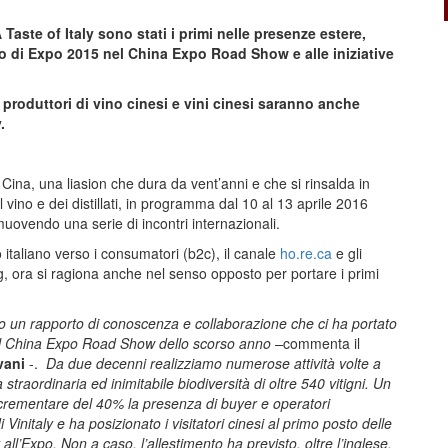
Taste of Italy sono stati i primi nelle presenze estere,
co di Expo 2015 nel China Expo Road Show e alle iniziative
i produttori di vino cinesi e vini cinesi saranno anche
.
a Cina, una liasion che dura da vent’anni e che si rinsalda in
 vino e dei distillati, in programma dal 10 al 13 aprile 2016
muovendo una serie di incontri internazionali.
 italiano verso i consumatori (b2c), il canale
ho.re.ca
e gli
 ora si ragiona anche nel senso opposto per portare i primi
ato un rapporto di conoscenza e collaborazione che ci ha portato
 il China Expo Road Show dello scorso anno –
commenta il
vani
-.
Da due decenni
realizziamo
numerose attività volte a
la straordinaria ed inimitabile biodiversità di oltre 540 vitigni. Un
ncrementare del 40% la presenza di buyer e operatori
 Vinitaly e ha posizionato i visitatori cinesi al primo posto delle
ll’Expo. Non a caso, l’allestimento ha previsto, oltre l’inglese,