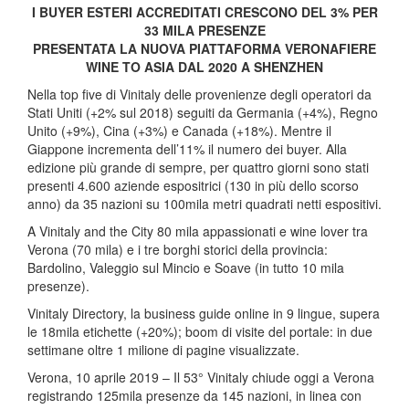
I BUYER ESTERI ACCREDITATI CRESCONO DEL 3% PER
33 MILA PRESENZE
PRESENTATA LA NUOVA PIATTAFORMA VERONAFIERE
WINE TO ASIA DAL 2020 A SHENZHEN
Nella top five di Vinitaly delle provenienze degli operatori da
Stati Uniti (+2% sul 2018) seguiti da Germania (+4%), Regno
Unito (+9%), Cina (+3%) e Canada (+18%). Mentre il
Giappone incrementa dell’11% il numero dei buyer. Alla
edizione più grande di sempre, per quattro giorni sono stati
presenti 4.600 aziende espositrici (130 in più dello scorso
anno) da 35 nazioni su 100mila metri quadrati netti espositivi.
A Vinitaly and the City 80 mila appassionati e wine lover tra
Verona (70 mila) e i tre borghi storici della provincia:
Bardolino, Valeggio sul Mincio e Soave (in tutto 10 mila
presenze).
Vinitaly Directory, la business guide online in 9 lingue, supera
le 18mila etichette (+20%); boom di visite del portale: in due
settimane oltre 1 milione di pagine visualizzate.
Verona, 10 aprile 2019 – Il 53° Vinitaly chiude oggi a Verona
registrando 125mila presenze da 145 nazioni, in linea con