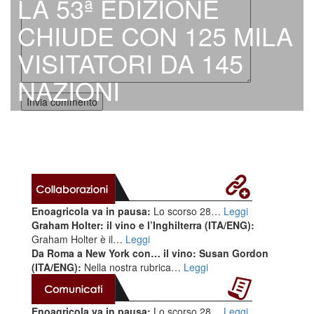
LA 53ª EDIZIONE
CHIUDE CON 125 MILA
VISITATORI DA 145
NAZIONI
Enoagricola va in pausa:
Lo scorso 28…
Leggi
Graham Holter: il vino e l’Inghilterra (ITA/ENG):
Graham Holter è il…
Leggi
Da Roma a New York con… il vino: Susan Gordon
(ITA/ENG):
Nella nostra rubrica…
Leggi
Enoagricola va in pausa:
Lo scorso 28…
Leggi