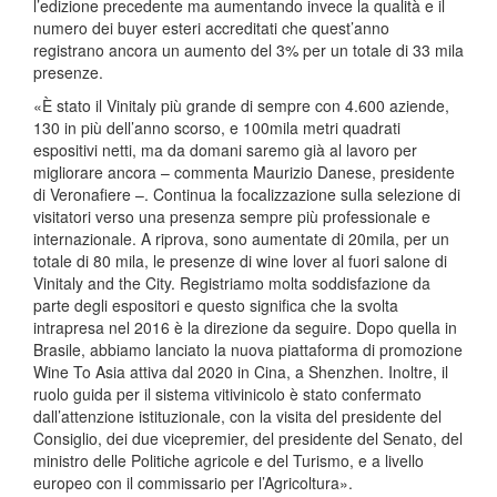
l’edizione precedente ma aumentando invece la qualità e il
numero dei buyer esteri accreditati che quest’anno
registrano ancora un aumento del 3% per un totale di 33 mila
presenze.
«È stato il Vinitaly più grande di sempre con 4.600 aziende,
130 in più dell’anno scorso, e 100mila metri quadrati
espositivi netti, ma da domani saremo già al lavoro per
migliorare ancora – commenta Maurizio Danese, presidente
di Veronafiere –. Continua la focalizzazione sulla selezione di
visitatori verso una presenza sempre più professionale e
internazionale. A riprova, sono aumentate di 20mila, per un
totale di 80 mila, le presenze di wine lover al fuori salone di
Vinitaly and the City. Registriamo molta soddisfazione da
parte degli espositori e questo significa che la svolta
intrapresa nel 2016 è la direzione da seguire. Dopo quella in
Brasile, abbiamo lanciato la nuova piattaforma di promozione
Wine To Asia attiva dal 2020 in Cina, a Shenzhen. Inoltre, il
ruolo guida per il sistema vitivinicolo è stato confermato
dall’attenzione istituzionale, con la visita del presidente del
Consiglio, dei due vicepremier, del presidente del Senato, del
ministro delle Politiche agricole e del Turismo, e a livello
europeo con il commissario per l’Agricoltura».