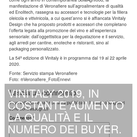
manifestazione di Veronafiere sull’agroalimentare di qualità
ed Enolitech, rassegna su accessori e tecnologie per la filiera
oleicola e vitivinicola, a cui quest’anno si è affiancata Vinitaly
Design che ha proposto prodotti e accessori che completano
l’offerta legata alla promozione del vino e all’esperienza
sensoriale: dall’oggettistica per la degustazione e il servizio,
agli arredi per cantine, enoteche e ristoranti, sino al
packaging personalizzato.
La 54ª edizione di Vinitaly è in programma dal 19 al 22 aprile
2020.
Fonte: Servizio stampa Veronafiere
Foto: ®Veronafiere_FotoEnnevi
VINITALY 2019, IN
Lascia un commento
COSTANTE AUMENTO
Il tuo indirizzo email non sarà pubblicato.
I campi obbligatori
sono contrassegnati
*
LA QUALITÀ E IL
Commento
*
NUMERO DEI BUYER.