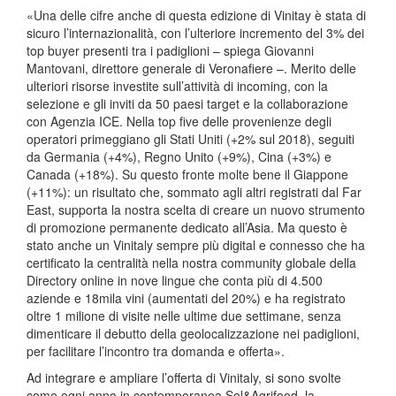
«Una delle cifre anche di questa edizione di Vinitay è stata di
sicuro l’internazionalità, con l’ulteriore incremento del 3% dei
top buyer presenti tra i padiglioni – spiega Giovanni
Mantovani, direttore generale di Veronafiere –. Merito delle
ulteriori risorse investite sull’attività di incoming, con la
selezione e gli inviti da 50 paesi target e la collaborazione
con Agenzia ICE. Nella top five delle provenienze degli
operatori primeggiano gli Stati Uniti (+2% sul 2018), seguiti
da Germania (+4%), Regno Unito (+9%), Cina (+3%) e
Canada (+18%). Su questo fronte molte bene il Giappone
(+11%): un risultato che, sommato agli altri registrati dal Far
East, supporta la nostra scelta di creare un nuovo strumento
di promozione permanente dedicato all’Asia. Ma questo è
stato anche un Vinitaly sempre più digital e connesso che ha
certificato la centralità nella nostra community globale della
Directory online in nove lingue che conta più di 4.500
aziende e 18mila vini (aumentati del 20%) e ha registrato
oltre 1 milione di visite nelle ultime due settimane, senza
dimenticare il debutto della geolocalizzazione nei padiglioni,
per facilitare l’incontro tra domanda e offerta».
Ad integrare e ampliare l’offerta di Vinitaly, si sono svolte
come ogni anno in contemporanea Sol&Agrifood, la