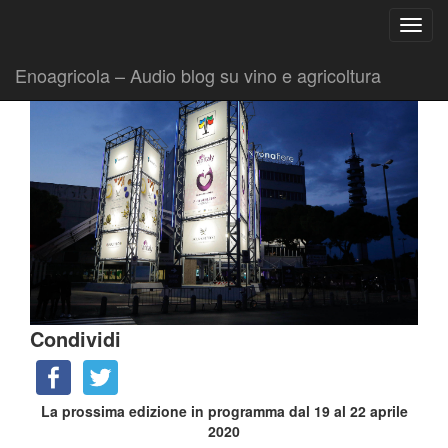
Ricerca
Toggl
per:
|
|
Comunicati
10 Aprile 2019
Fabio Ciarla
navig
Enoagricola – Audio blog su vino e agricoltura
Condividi
La prossima edizione in programma dal 19 al 22 aprile
2020