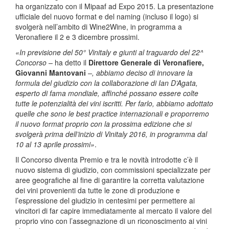
ha organizzato con il Mipaaf ad Expo 2015. La presentazione
ufficiale del nuovo format e del naming (incluso il logo) si
svolgerà nell’ambito di Wine2Wine, in programma a
Veronafiere il 2 e 3 dicembre prossimi.
«In previsione del 50° Vinitaly e giunti al traguardo del 22^
Concorso –
ha detto il
Direttore Generale di Veronafiere,
Giovanni Mantovani
–, abbiamo deciso di innovare la
formula del giudizio con la collaborazione di Ian D’Agata,
esperto di fama mondiale, affinché possano essere colte
tutte le potenzialità dei vini iscritti. Per farlo, abbiamo adottato
quelle che sono le best practice internazionali e proporremo
il nuovo format proprio con la prossima edizione che si
svolgerà prima dell’inizio di Vinitaly 2016, in programma dal
10 al 13 aprile prossimi»
.
Il Concorso diventa Premio e tra le novità introdotte c’è il
nuovo sistema di giudizio, con commissioni specializzate per
aree geografiche al fine di garantire la corretta valutazione
dei vini provenienti da tutte le zone di produzione e
l’espressione del giudizio in centesimi per permettere ai
vincitori di far capire immediatamente al mercato il valore del
proprio vino con l’assegnazione di un riconoscimento ai vini