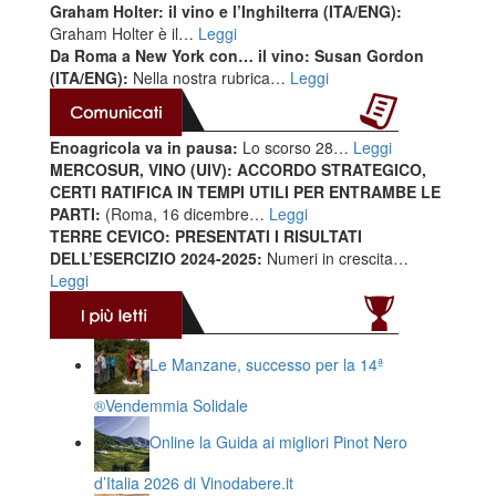
Graham Holter: il vino e l’Inghilterra (ITA/ENG):
Graham Holter è il…
Leggi
Da Roma a New York con… il vino: Susan Gordon
(ITA/ENG):
Nella nostra rubrica…
Leggi
Enoagricola va in pausa:
Lo scorso 28…
Leggi
MERCOSUR, VINO (UIV): ACCORDO STRATEGICO,
CERTI RATIFICA IN TEMPI UTILI PER ENTRAMBE LE
PARTI:
(Roma, 16 dicembre…
Leggi
TERRE CEVICO: PRESENTATI I RISULTATI
DELL’ESERCIZIO 2024-2025:
Numeri in crescita…
Leggi
Le Manzane, successo per la 14ª
®️Vendemmia Solidale
Online la Guida ai migliori Pinot Nero
d’Italia 2026 di Vinodabere.it