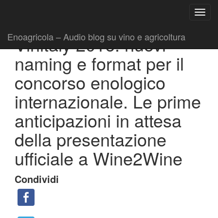
Ricerca
Toggl
per:
|
|
Comunicati
13 Ottobre 2015
Fabio Ciarla
navig
Enoagricola – Audio blog su vino e agricoltura
Vinitaly 2016: nuovi
naming e format per il
concorso enologico
internazionale. Le prime
anticipazioni in attesa
della presentazione
ufficiale a Wine2Wine
Condividi