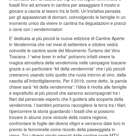
fossili fino ad arrivare in cantina per assaggiare il mosto e
giocare a caccia al tesoro tra le botti. Un’iniziativa pensata
per gli appassionati di domani, coinvolgendo le famiglie in un
momento unico da vivere in cantina tra degustazioni e pranzi
o cene con i vendemmiatori
E’ dedicata ai più piccoli la nuova edizione di Cantine Aperte
in Vendemmia che nei mesi di settembre e ottobre vedrà
coinvolte le cantine socie del Movimento Turismo del Vino
Toscana. I “wine lover in erba” potranno infatti vivere la
magica atmosfera della vendemmia nelle campagne toscane
grazie a un particolare “kit della vendemmia” che i più piccoli
creeranno usando tutto quello che ruota intorno al vino, dalla
nascita all’imbottigliamento. Per il 2019, come detto, la parola
chiave sarà “kit della vendemmia”: l’idea è rivolta alle famiglie
e soprattutto ai più piccoli che saranno accompagnati tra i
filari dal personale esperto che li guiderà alla scoperta della
vendemmia. I bambini potranno raccogliere la terra tra i filari,
ripercorrere la storia guardando i fossili che si possono
trovare in alcune zone vinicole della nostra regione,
confrontare le foglie dei diversi vitigni e verranno date loro in
premio le femminelle come ricordo della passeggiata in
vigna. Tra i diversi giochi pensati dalle cantine socie MTV