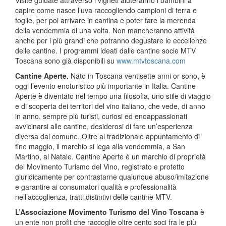
Visite guidate attraverso i vigneti aiuteranno i bambini a
capire come nasce l’uva raccogliendo campioni di terra e
foglie, per poi arrivare in cantina e poter fare la merenda
della vendemmia di una volta. Non mancheranno attività
anche per i più grandi che potranno degustare le eccellenze
delle cantine. I programmi ideati dalle cantine socie MTV
Toscana sono già disponibili su
www.mtvtoscana.com
Cantine Aperte.
Nato in Toscana ventisette anni or sono, è
oggi l’evento enoturistico più importante in Italia. Cantine
Aperte è diventato nel tempo una filosofia, uno stile di viaggio
e di scoperta dei territori del vino italiano, che vede, di anno
in anno, sempre più turisti, curiosi ed enoappassionati
avvicinarsi alle cantine, desiderosi di fare un’esperienza
diversa dal comune. Oltre al tradizionale appuntamento di
fine maggio, il marchio si lega alla vendemmia, a San
Martino, al Natale. Cantine Aperte è un marchio di proprietà
del Movimento Turismo del Vino, registrato e protetto
giuridicamente per contrastarne qualunque abuso/imitazione
e garantire ai consumatori qualità e professionalità
nell’accoglienza, tratti distintivi delle cantine MTV.
L’Associazione Movimento Turismo del Vino Toscana
è
un ente non profit che raccoglie oltre cento soci fra le più