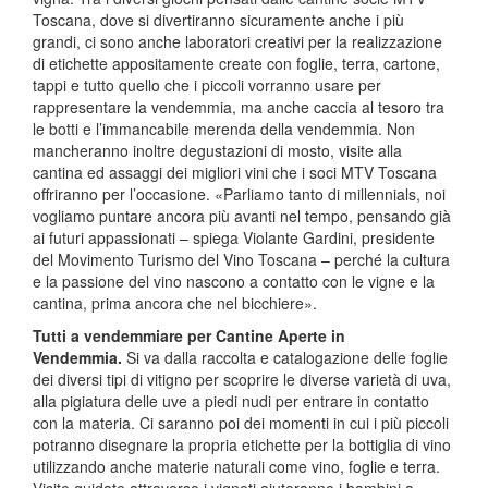
Toscana, dove si divertiranno sicuramente anche i più
grandi, ci sono anche laboratori creativi per la realizzazione
di etichette appositamente create con foglie, terra, cartone,
tappi e tutto quello che i piccoli vorranno usare per
rappresentare la vendemmia, ma anche caccia al tesoro tra
le botti e l’immancabile merenda della vendemmia. Non
mancheranno inoltre degustazioni di mosto, visite alla
cantina ed assaggi dei migliori vini che i soci MTV Toscana
offriranno per l’occasione. «Parliamo tanto di millennials, noi
vogliamo puntare ancora più avanti nel tempo, pensando già
ai futuri appassionati – spiega Violante Gardini, presidente
del Movimento Turismo del Vino Toscana – perché la cultura
e la passione del vino nascono a contatto con le vigne e la
cantina, prima ancora che nel bicchiere».
Tutti a vendemmiare per Cantine Aperte in
Vendemmia.
Si va dalla raccolta e catalogazione delle foglie
dei diversi tipi di vitigno per scoprire le diverse varietà di uva,
alla pigiatura delle uve a piedi nudi per entrare in contatto
con la materia. Ci saranno poi dei momenti in cui i più piccoli
potranno disegnare la propria etichette per la bottiglia di vino
utilizzando anche materie naturali come vino, foglie e terra.