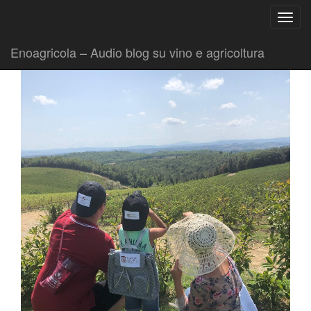
Ricerca
Toggl
per:
|
|
Comunicati
28 Agosto 2019
Fabio Ciarla
navig
Enoagricola – Audio blog su vino e agricoltura