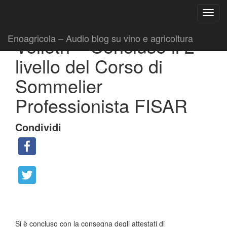
Ricerca
Toggl
per:
|
|
Collaborazioni
8 Luglio 2014
Fabio Ciarla
navig
Enoagricola – Audio blog su vino e agricoltura
Velletri – Concluso il 2°
livello del Corso di
Sommelier
Professionista FISAR
Condividi
Si è concluso con la consegna degli attestati di