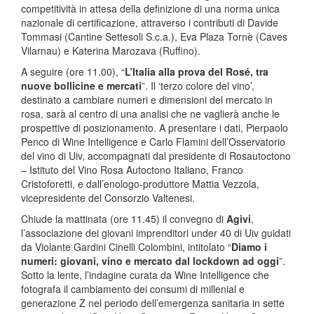
competitività in attesa della definizione di una norma unica
nazionale di certificazione, attraverso i contributi di Davide
Tommasi (Cantine Settesoli S.c.a.), Eva Plaza Tornè (Caves
Vilarnau) e Katerina Marozava (Ruffino).
A seguire (ore 11.00), “
L’Italia alla prova del Rosé, tra
nuove bollicine e mercati
”. Il ‘terzo colore del vino’,
destinato a cambiare numeri e dimensioni del mercato in
rosa, sarà al centro di una analisi che ne vaglierà anche le
prospettive di posizionamento. A presentare i dati, Pierpaolo
Penco di Wine Intelligence e Carlo Flamini dell’Osservatorio
del vino di Uiv, accompagnati dal presidente di Rosautoctono
– Istituto del Vino Rosa Autoctono Italiano, Franco
Cristoforetti, e dall’enologo-produttore Mattia Vezzola,
vicepresidente del Consorzio Valtenesi.
Chiude la mattinata (ore 11.45) il convegno di
Agivi
,
l’associazione dei giovani imprenditori under 40 di Uiv guidati
da Violante Gardini Cinelli Colombini, intitolato “
Diamo i
numeri: giovani, vino e mercato dal lockdown ad oggi
”.
Sotto la lente, l’indagine curata da Wine Intelligence che
fotografa il cambiamento dei consumi di millenial e
generazione Z nel periodo dell’emergenza sanitaria in sette