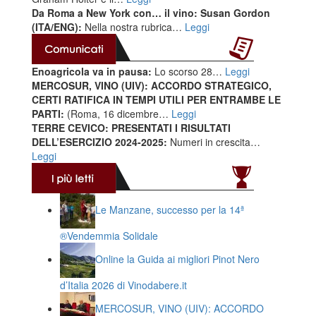
Da Roma a New York con… il vino: Susan Gordon
(ITA/ENG):
Nella nostra rubrica…
Leggi
Enoagricola va in pausa:
Lo scorso 28…
Leggi
MERCOSUR, VINO (UIV): ACCORDO STRATEGICO,
CERTI RATIFICA IN TEMPI UTILI PER ENTRAMBE LE
PARTI:
(Roma, 16 dicembre…
Leggi
TERRE CEVICO: PRESENTATI I RISULTATI
DELL’ESERCIZIO 2024-2025:
Numeri in crescita…
Leggi
Le Manzane, successo per la 14ª
®️Vendemmia Solidale
Online la Guida ai migliori Pinot Nero
d’Italia 2026 di Vinodabere.it
MERCOSUR, VINO (UIV): ACCORDO