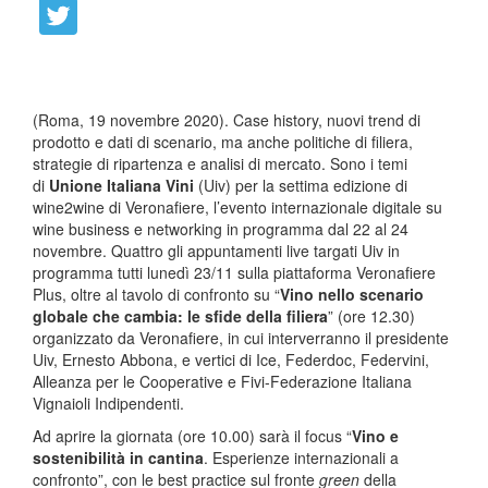
(Roma, 19 novembre 2020). Case history, nuovi trend di
prodotto e dati di scenario, ma anche politiche di filiera,
strategie di ripartenza e analisi di mercato. Sono i temi
di
Unione Italiana Vini
(Uiv) per la settima edizione di
wine2wine di Veronafiere, l’evento internazionale digitale su
wine business e networking in programma dal 22 al 24
novembre. Quattro gli appuntamenti live targati Uiv in
programma tutti lunedì 23/11 sulla piattaforma Veronafiere
Plus, oltre al tavolo di confronto su “
Vino nello scenario
globale che cambia: le sfide della filiera
” (ore 12.30)
organizzato da Veronafiere, in cui interverranno il presidente
Uiv, Ernesto Abbona, e vertici di Ice, Federdoc, Federvini,
Alleanza per le Cooperative e Fivi-Federazione Italiana
Vignaioli Indipendenti.
Ad aprire la giornata (ore 10.00) sarà il focus “
Vino e
sostenibilità in cantina
. Esperienze internazionali a
confronto”, con le best practice sul fronte
green
della