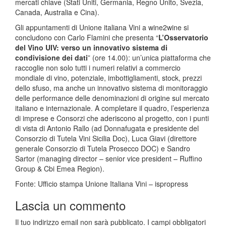
mercati chiave (Stati Uniti, Germania, Regno Unito, Svezia,
Canada, Australia e Cina).
Gli appuntamenti di Unione italiana Vini a wine2wine si
concludono con Carlo Flamini che presenta “
L’Osservatorio
del Vino UIV: verso un innovativo sistema di
condivisione dei dati
” (ore 14.00): un’unica piattaforma che
raccoglie non solo tutti i numeri relativi a commercio
mondiale di vino, potenziale, imbottigliamenti, stock, prezzi
dello sfuso, ma anche un innovativo sistema di monitoraggio
delle performance delle denominazioni di origine sul mercato
italiano e internazionale. A completare il quadro, l’esperienza
di imprese e Consorzi che aderiscono al progetto, con i punti
di vista di Antonio Rallo (ad Donnafugata e presidente del
Consorzio di Tutela Vini Sicilia Doc), Luca Giavi (direttore
generale Consorzio di Tutela Prosecco DOC) e Sandro
Sartor (managing director – senior vice president – Ruffino
Group & Cbi Emea Region).
Fonte: Ufficio stampa Unione Italiana Vini – ispropress
Lascia un commento
Il tuo indirizzo email non sarà pubblicato.
I campi obbligatori