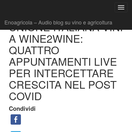
Ricerca
Toggl
per:
|
|
Comunicati
19 Novembre 2020
Fabio Ciarla
navig
Enoagricola – Audio blog su vino e agricoltura
UNIONE ITALIANA VINI
A WINE2WINE:
QUATTRO
APPUNTAMENTI LIVE
PER INTERCETTARE
CRESCITA NEL POST
COVID
Condividi