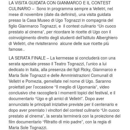
LA VISITA GUIDATA CON GIANMARCO E IL CONTEST
CULINARIO – Sono in programma sempre a Velletri, nel
mese di novembre (date da definirsi), una visita guidata
presso la Casa Museo di Ugo Tognazzi in compagnia del
figlio Gianmarco Tognazzi, e il contest culinario “Un cuoco
prestato al cinema”, per ricordare le ricette di Ugo con il
coinvolgimento diretto degli studenti dell’Istituto Alberghiero
di Velletri, che rivisiteranno alcune delle sue ricette più
famose..
LA SERATA FINALE – La kermesse si concluderà con una
serata speciale presso il Teatro Tognazzi, l’unico a lui
dedicato in Italia, alla presenza dei figli Ricky, Gianmarco e
Maria Sole Tognazzi e delle Amministrazioni Comunali di
Velletri e Pomezia, gemellate nel nome di Ugo. Saranno
proiettati per l’occasione “Il meglio di Ugomania”, video
conclusivo che raccoglierà i momenti topici del festival, e il
documentario “Ugo e gli amici di Velletri”. Dopo aver
annunciato le principali iniziative previste per il centenario e
dopo aver premiato i vincitori del contest culinario “Un cuoco
prestato al cinema”, la serata terminerà con la proiezione del
film documentario “Ritratto di mio padre”, con la regia di
Maria Sole Tognazzi.