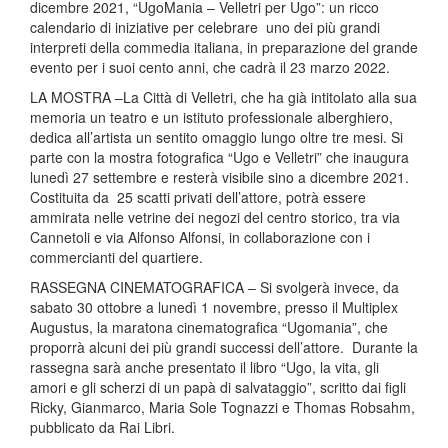
dicembre 2021, “UgoMania – Velletri per Ugo”: un ricco
calendario di iniziative per celebrare uno dei più grandi
interpreti della commedia italiana, in preparazione del grande
evento per i suoi cento anni, che cadrà il 23 marzo 2022.
LA MOSTRA –La Città di Velletri, che ha già intitolato alla sua
memoria un teatro e un istituto professionale alberghiero,
dedica all’artista un sentito omaggio lungo oltre tre mesi. Si
parte con la mostra fotografica “Ugo e Velletri” che inaugura
lunedì 27 settembre e resterà visibile sino a dicembre 2021.
Costituita da 25 scatti privati dell’attore, potrà essere
ammirata nelle vetrine dei negozi del centro storico, tra via
Cannetoli e via Alfonso Alfonsi, in collaborazione con i
commercianti del quartiere.
RASSEGNA CINEMATOGRAFICA – Si svolgerà invece, da
sabato 30 ottobre a lunedì 1 novembre, presso il Multiplex
Augustus, la maratona cinematografica “Ugomania”, che
proporrà alcuni dei più grandi successi dell’attore. Durante la
rassegna sarà anche presentato il libro “Ugo, la vita, gli
amori e gli scherzi di un papà di salvataggio”, scritto dai figli
Ricky, Gianmarco, Maria Sole Tognazzi e Thomas Robsahm,
pubblicato da Rai Libri.