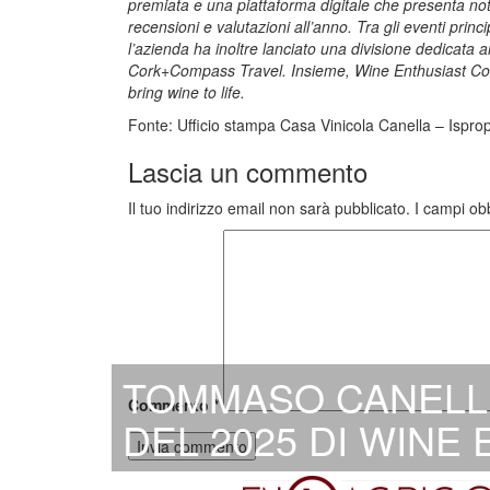
premiata e una piattaforma digitale che presenta not
recensioni e valutazioni all’anno. Tra gli eventi prin
l’azienda ha inoltre lanciato una divisione dedicata 
Cork+Compass Travel. Insieme, Wine Enthusiast Compa
bring wine to life.
Fonte: Ufficio stampa Casa Vinicola Canella – Ispro
Lascia un commento
Il tuo indirizzo email non sarà pubblicato.
I campi ob
TOMMASO CANELLA
Commento
*
DEL 2025 DI WINE