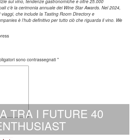
izie sul vino, tendenze gastronomiche e oltre 25.000
cipali c’è la cerimonia annuale dei Wine Star Awards. Nel 2024,
ai viaggi, che include la Tasting Room Directory e
nies è l’hub definitivo per tutto ciò che riguarda il vino. We
press
bligatori sono contrassegnati
*
 TRA I FUTURE 40
 ENTHUSIAST