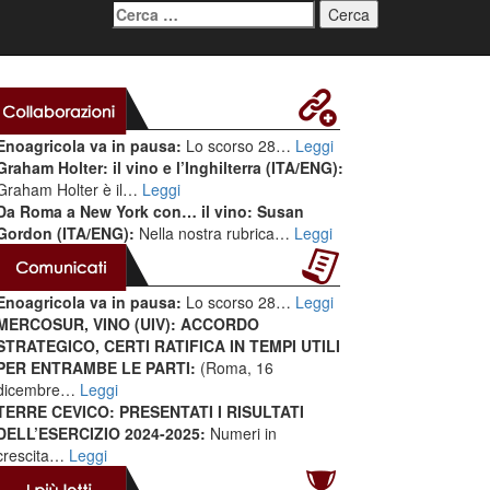
Ricerca
per:
Enoagricola va in pausa:
Lo scorso 28…
Leggi
Graham Holter: il vino e l’Inghilterra (ITA/ENG):
Graham Holter è il…
Leggi
Da Roma a New York con… il vino: Susan
Gordon (ITA/ENG):
Nella nostra rubrica…
Leggi
Enoagricola va in pausa:
Lo scorso 28…
Leggi
MERCOSUR, VINO (UIV): ACCORDO
STRATEGICO, CERTI RATIFICA IN TEMPI UTILI
PER ENTRAMBE LE PARTI:
(Roma, 16
dicembre…
Leggi
TERRE CEVICO: PRESENTATI I RISULTATI
DELL’ESERCIZIO 2024-2025:
Numeri in
crescita…
Leggi