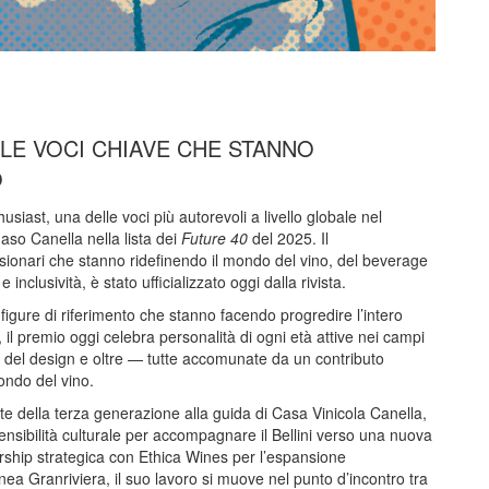
 LE VOCI CHIAVE CHE STANNO
O
iast, una delle voci più autorevoli a livello globale nel
aso Canella nella lista dei
Future 40
del 2025. Il
sionari che stanno ridefinendo il mondo del vino, del beverage
inclusività, è stato ufficializzato oggi dalla rivista.
igure di riferimento che stanno facendo progredire l’intero
l premio oggi celebra personalità di ogni età attive nei campi
à, del design e oltre — tutte accomunate da un contributo
mondo del vino.
e della terza generazione alla guida di Casa Vinicola Canella,
nsibilità culturale per accompagnare il Bellini verso una nuova
ership strategica con Ethica Wines per l’espansione
inea Granriviera, il suo lavoro si muove nel punto d’incontro tra