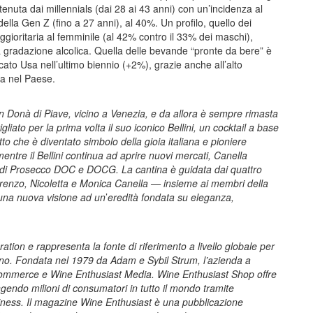
etenuta dai millennials (dai 28 ai 43 anni) con un’incidenza al
la Gen Z (fino a 27 anni), al 40%. Un profilo, quello dei
gioritaria al femminile (al 42% contro il 33% dei maschi),
a gradazione alcolica. Quella delle bevande “pronte da bere” è
rcato Usa nell’ultimo biennio (+2%), grazie anche all’alto
sa nel Paese.
n Donà di Piave, vicino a Venezia, e da allora è sempre rimasta
gliato per la prima volta il suo iconico Bellini, un cocktail a base
 che è diventato simbolo della gioia italiana e pioniere
entre il Bellini continua ad aprire nuovi mercati, Canella
 di Prosecco DOC e DOCG. La cantina è guidata dai quattro
orenzo, Nicoletta e Monica Canella — insieme ai membri della
una nuova visione ad un
’
eredità fondata su eleganza,
ion e rappresenta la fonte di riferimento a livello globale per
vino. Fondata nel 1979 da Adam e Sybil Strum, l’azienda a
 Commerce e Wine Enthusiast Media. Wine Enthusiast Shop offre
ungendo milioni di consumatori in tutto il mondo tramite
ness. Il magazine Wine Enthusiast è una pubblicazione