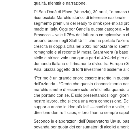
qualità, identità e narrazione.
Di San Donà di Piave (Venezia), 30 anni, Tommaso Can
riconosciuta Marchio storico di interesse nazionale 
segmento premium dei ready to drink (pre-mixati pro
made in Italy. Oggi per Canella questa categoria – la
Prosecco – vale il 75% del fatturato complessivo a cir
proprio boom negli Stati Uniti, che ha portato l’aziend
crescita in doppia cifra nel 2025 nonostante lo spettr
romagnole e al recente Mimosa Granriviera (a base 
stelle e strisce vale una quota pari al 40% del giro 
domanda italiana e il rimanente diviso tra Europa (G
Asia, piazza oggetto di forti investimenti assieme al d
“Per me è un grande onore essere inserito in quest
dell’azienda -.“Credo che questo riconoscimento nasc
marchio smette di essere solo un’etichetta quando com
che portano con sé. È solo presentandosi ogni giorn
nostro lavoro, che si crea una vera connessione. De
supporta anche le idee più folli — caotiche a volt
direzione dentro il caos, e loro l’hanno sempre sapu
Secondo le elaborazioni dell’Osservatorio Uiv su base
bevanda per quota dei consumatori di alcolici america