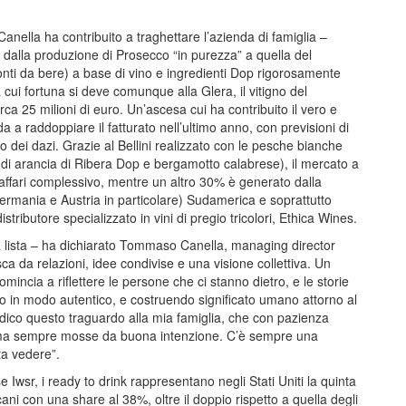
ella ha contribuito a traghettare l’azienda di famiglia –
– dalla produzione di Prosecco “in purezza” a quella del
nti da bere) a base di vino e ingredienti Dop rigorosamente
 cui fortuna si deve comunque alla Glera, il vitigno del
ca 25 milioni di euro. Un’ascesa cui ha contribuito il vero e
a a raddoppiare il fatturato nell’ultimo anno, con previsioni di
o dei dazi. Grazie al Bellini realizzato con le pesche bianche
di arancia di Ribera Dop e bergamotto calabrese), il mercato a
d’affari complessivo, mentre un altro 30% è generato dalla
ermania e Austria in particolare) Sudamerica e soprattutto
istributore specializzato in vini di pregio tricolori, Ethica Wines.
a lista – ha dichiarato Tommaso Canella, managing director
a da relazioni, idee condivise e una visione collettiva. Un
incia a riflettere le persone che ci stanno dietro, e le storie
o in modo autentico, e costruendo significato umano attorno al
dico questo traguardo alla mia famiglia, che con pazienza
e, ma sempre mosse da buona intenzione. C’è sempre una
ta vedere”.
 Iwsr, i ready to drink rappresentano negli Stati Uniti la quinta
ni con una share al 38%, oltre il doppio rispetto a quella degli