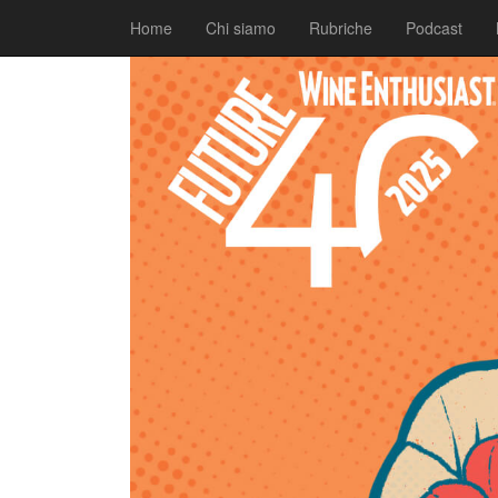
|
|
Comunicati
19 Agosto 2025
Fabio Ciarla
Home
Chi siamo
Rubriche
Podcast