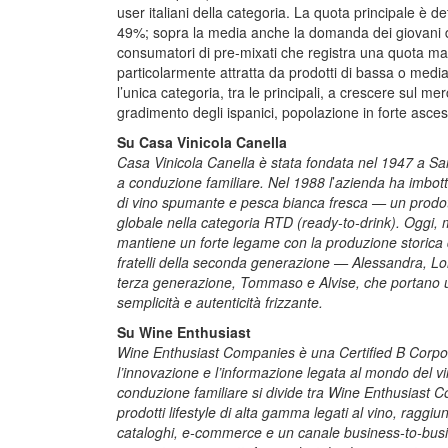
user italiani della categoria. La quota principale è d
49%; sopra la media anche la domanda dei giovani del
consumatori di pre-mixati che registra una quota mag
particolarmente attratta da prodotti di bassa o medi
l’unica categoria, tra le principali, a crescere sul me
gradimento degli ispanici, popolazione in forte asce
Su Casa Vinicola Canella
Casa Vinicola Canella è stata fondata nel 1947 a Sa
a conduzione familiare. Nel 1988 l
’
azienda ha imbotti
di vino spumante e pesca bianca fresca — un prodotto
globale nella categoria RTD (ready-to-drink). Oggi, m
mantiene un forte legame con la produzione storica
fratelli della seconda generazione — Alessandra, L
terza generazione, Tommaso e Alvise, che portano 
semplicità e autenticità frizzante.
Su Wine Enthusiast
Wine Enthusiast Companies è una Certified B Corporat
l’innovazione e l’informazione legata al mondo del 
conduzione familiare si divide tra Wine Enthusiast
prodotti lifestyle di alta gamma legati al vino, raggi
cataloghi, e-commerce e un canale business-to-busi