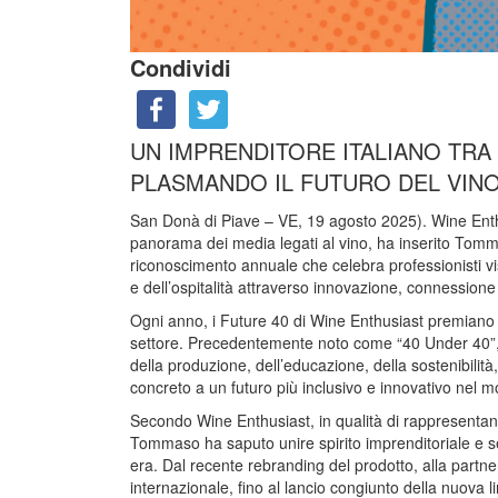
Condividi
UN IMPRENDITORE ITALIANO TRA
PLASMANDO IL FUTURO DEL VIN
San Donà di Piave – VE, 19 agosto 2025). Wine Enthus
panorama dei media legati al vino, ha inserito Tomm
riconoscimento annuale che celebra professionisti vi
e dell’ospitalità attraverso innovazione, connessione e 
Ogni anno, i Future 40 di Wine Enthusiast premiano f
settore. Precedentemente noto come “40 Under 40”, i
della produzione, dell’educazione, della sostenibilit
concreto a un futuro più inclusivo e innovativo nel 
Secondo Wine Enthusiast, in qualità di rappresentant
Tommaso ha saputo unire spirito imprenditoriale e se
era. Dal recente rebranding del prodotto, alla partn
internazionale, fino al lancio congiunto della nuova l