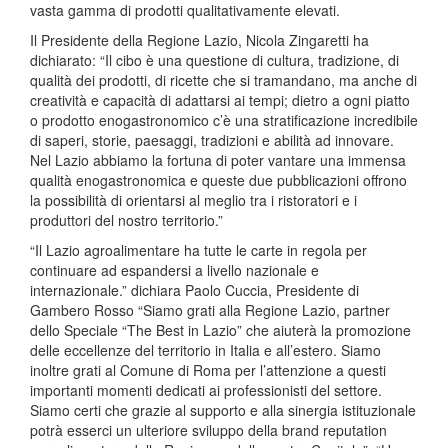
vasta gamma di prodotti qualitativamente elevati.
Il Presidente della Regione Lazio, Nicola Zingaretti ha
dichiarato: “Il cibo è una questione di cultura, tradizione, di
qualità dei prodotti, di ricette che si tramandano, ma anche di
creatività e capacità di adattarsi ai tempi; dietro a ogni piatto
o prodotto enogastronomico c’è una stratificazione incredibile
di saperi, storie, paesaggi, tradizioni e abilità ad innovare.
Nel Lazio abbiamo la fortuna di poter vantare una immensa
qualità enogastronomica e queste due pubblicazioni offrono
la possibilità di orientarsi al meglio tra i ristoratori e i
produttori del nostro territorio.”
“Il Lazio agroalimentare ha tutte le carte in regola per
continuare ad espandersi a livello nazionale e
internazionale.” dichiara Paolo Cuccia, Presidente di
Gambero Rosso “Siamo grati alla Regione Lazio, partner
dello Speciale “The Best in Lazio” che aiuterà la promozione
delle eccellenze del territorio in Italia e all’estero. Siamo
inoltre grati al Comune di Roma per l’attenzione a questi
importanti momenti dedicati ai professionisti del settore.
Siamo certi che grazie al supporto e alla sinergia istituzionale
potrà esserci un ulteriore sviluppo della brand reputation