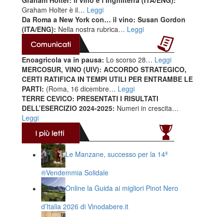
Graham Holter è il…
Leggi
Da Roma a New York con… il vino: Susan Gordon
(ITA/ENG):
Nella nostra rubrica…
Leggi
Enoagricola va in pausa:
Lo scorso 28…
Leggi
MERCOSUR, VINO (UIV): ACCORDO STRATEGICO,
CERTI RATIFICA IN TEMPI UTILI PER ENTRAMBE LE
PARTI:
(Roma, 16 dicembre…
Leggi
TERRE CEVICO: PRESENTATI I RISULTATI
DELL’ESERCIZIO 2024-2025:
Numeri in crescita…
Leggi
Le Manzane, successo per la 14ª
®️Vendemmia Solidale
Online la Guida ai migliori Pinot Nero
d’Italia 2026 di Vinodabere.it