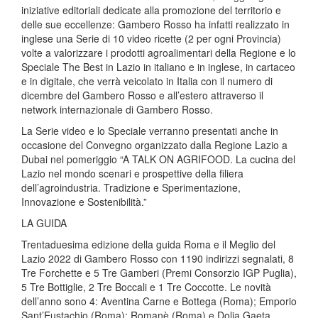
iniziative editoriali dedicate alla promozione del territorio e
delle sue eccellenze: Gambero Rosso ha infatti realizzato in
inglese una Serie di 10 video ricette (2 per ogni Provincia)
volte a valorizzare i prodotti agroalimentari della Regione e lo
Speciale The Best in Lazio in italiano e in inglese, in cartaceo
e in digitale, che verrà veicolato in Italia con il numero di
dicembre del Gambero Rosso e all’estero attraverso il
network internazionale di Gambero Rosso.
La Serie video e lo Speciale verranno presentati anche in
occasione del Convegno organizzato dalla Regione Lazio a
Dubai nel pomeriggio “A TALK ON AGRIFOOD. La cucina del
Lazio nel mondo scenari e prospettive della filiera
dell’agroindustria. Tradizione e Sperimentazione,
Innovazione e Sostenibilità.”
LA GUIDA
Trentaduesima edizione della guida Roma e il Meglio del
Lazio 2022 di Gambero Rosso con 1190 indirizzi segnalati, 8
Tre Forchette e 5 Tre Gamberi (Premi Consorzio IGP Puglia),
5 Tre Bottiglie, 2 Tre Boccali e 1 Tre Coccotte. Le novità
dell’anno sono 4: Aventina Carne e Bottega (Roma); Emporio
Sant’Eustachio (Roma); Romanè (Roma) e Dolia Gaeta