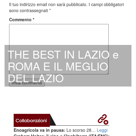
Il tuo indirizzo email non sarà pubblicato.
I campi obbligatori
sono contrassegnati
*
Commento
*
THE BEST IN LAZIO e
ROMA E IL MEGLIO
DEL LAZIO
Enoagricola va in pausa:
Lo scorso 28…
Leggi
Graham Holter: il vino e l’Inghilterra (ITA/ENG):