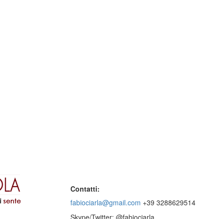
Contatti:
fabiociarla@gmail.com
+39 3288629514
Skype/Twitter: @fabiociarla