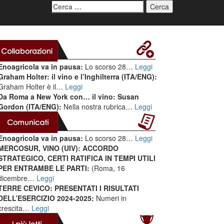
Ricerca
per:
Enoagricola va in pausa:
Lo scorso 28…
Leggi
Graham Holter: il vino e l’Inghilterra (ITA/ENG):
Graham Holter è il…
Leggi
Da Roma a New York con… il vino: Susan
Gordon (ITA/ENG):
Nella nostra rubrica…
Leggi
Enoagricola va in pausa:
Lo scorso 28…
Leggi
MERCOSUR, VINO (UIV): ACCORDO
STRATEGICO, CERTI RATIFICA IN TEMPI UTILI
PER ENTRAMBE LE PARTI:
(Roma, 16
dicembre…
Leggi
TERRE CEVICO: PRESENTATI I RISULTATI
DELL’ESERCIZIO 2024-2025:
Numeri in
crescita…
Leggi