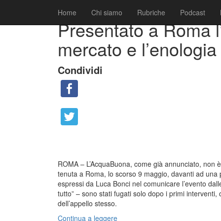
|
|
Collaborazioni
16 Maggio 2007
Fabio Ciarla
Home
Chi siamo
Rubriche
Podcast
Presentato a Roma l’“
mercato e l’enologia 
Condividi
ROMA – L’AcquaBuona, come già annunciato, non è ma
tenuta a Roma, lo scorso 9 maggio, davanti ad una p
espressi da Luca Bonci nel comunicare l’evento dalle 
tutto” – sono stati fugati solo dopo i primi interventi
dell’appello stesso.
Continua a leggere