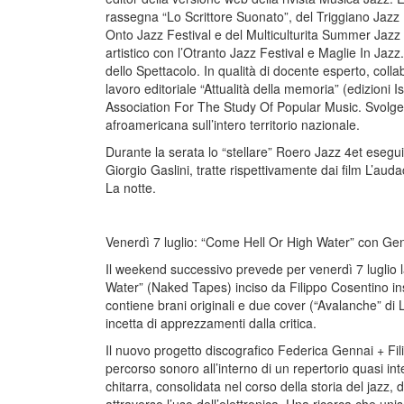
rassegna “Lo Scrittore Suonato”, del Triggiano Jazz 
Onto Jazz Festival e del Multiculturita Summer Jazz 
artistico con l’Otranto Jazz Festival e Maglie In Jazz
dello Spettacolo. In qualità di docente esperto, coll
lavoro editoriale “Attualità della memoria” (edizion
Association For The Study Of Popular Music. Svolge at
afroamericana sull’intero territorio nazionale.
Durante la serata lo “stellare” Roero Jazz 4et esegu
Giorgio Gaslini, tratte rispettivamente dai film L’aud
La notte.
Venerdì 7 luglio: “Come Hell Or High Water” con Ge
Il weekend successivo prevede per venerdì 7 luglio 
Water” (Naked Tapes) inciso da Filippo Cosentino in
contiene brani originali e due cover (“Avalanche” d
incetta di apprezzamenti dalla critica.
Il nuovo progetto discografico Federica Gennai + F
percorso sonoro all’interno di un repertorio quasi 
chitarra, consolidata nel corso della storia del jazz,