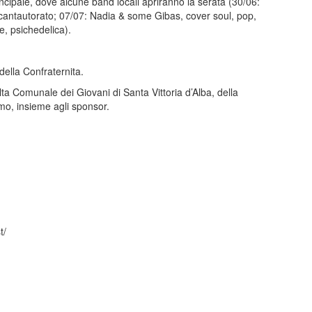
ncipale, dove alcune band locali apriranno la serata (30/06:
 cantautorato; 07/07: Nadia & some Gibas, cover soul, pop,
e, psichedelica).
della Confraternita.
ulta Comunale dei Giovani di Santa Vittoria d’Alba, della
mo, insieme agli sponsor.
t/