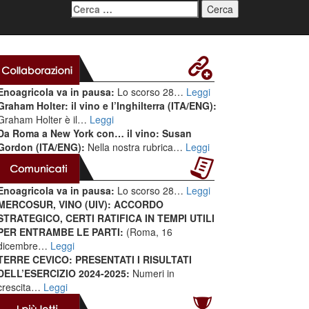
Ricerca
per:
Enoagricola va in pausa:
Lo scorso 28…
Leggi
Graham Holter: il vino e l’Inghilterra (ITA/ENG):
Graham Holter è il…
Leggi
Da Roma a New York con… il vino: Susan
Gordon (ITA/ENG):
Nella nostra rubrica…
Leggi
Enoagricola va in pausa:
Lo scorso 28…
Leggi
MERCOSUR, VINO (UIV): ACCORDO
STRATEGICO, CERTI RATIFICA IN TEMPI UTILI
PER ENTRAMBE LE PARTI:
(Roma, 16
dicembre…
Leggi
TERRE CEVICO: PRESENTATI I RISULTATI
DELL’ESERCIZIO 2024-2025:
Numeri in
crescita…
Leggi