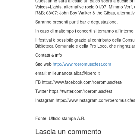
Quest’anno sarà allestito un palco sopra a quello pri
Voices+Lights, alternative rock; 01/07: Mimmo Verí,
R&B; 08/07: John Boy Walker & the Gibas, alternativ
Saranno presenti punti bar e degustazione.
In caso di maltempo i concerti si terranno all’interno 
Il festival è possibile grazie al contributo della Cons
Biblioteca Comunale e della Pro Loco, che ringrazia
Contatti & info
Sito web
http://www.roeromusicfest.com
email:
milleunanota.alba@libero.it
FB https://www.facebook.com/roeromusicfest/
Twitter https://twitter.com/roeromusicfest
Instagram https://www.instagram.com/roeromusicfes
Fonte: Ufficio stampa A.R.
Lascia un commento