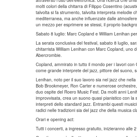
attraverso l’uso dell’elettronica. Una ricerca che un
molti colori della chitarra di Filippo Cosentino (acust
talvolta si fa strumento, talvolta interpreta melodie 
mediterranea, ma anche influenzate dalle atmosfere
un mezzo per esprimere se stessi, il proprio backgrou
Sabato 8 luglio: Marc Copland e William Lenihan per 
La serata conclusiva del festival, sabato 8 luglio, sa
chitarrista William Lenihan con Marc Copland, uno dei
Abercrombie.
Copland, ammirato in tutto il mondo per i lavori con
come grande interprete del jazz, pittore del suono, s
Lenihan, noto per il suo lavoro sia nel jazz che nell
Bob Brookmeyer, Ron Carter e numerose orchestre, 
duo ospite del Roero Music Fest. Da molti anni Leniha
improvvisata, crea un suono quasi pianistico con l
interpreti dello standard jazz. Entrambi questi music
radici nelle tradizioni sia del jazz che della musica
Orari e opening act:
Tutti i concerti, a ingresso gratuito, inizieranno alle 2