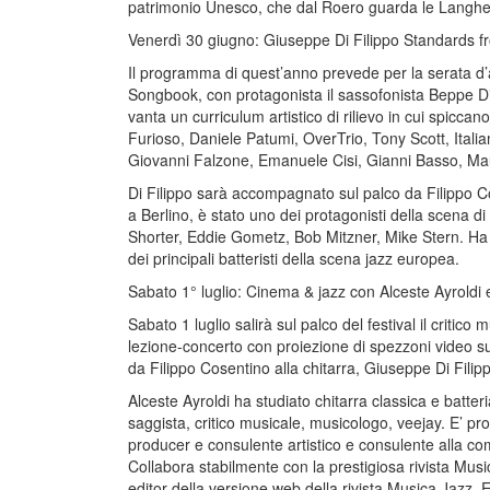
patrimonio Unesco, che dal Roero guarda le Langhe
Venerdì 30 giugno: Giuseppe Di Filippo Standards 
Il programma di quest’anno prevede per la serata d
Songbook, con protagonista il sassofonista Beppe Di 
vanta un curriculum artistico di rilievo in cui spiccan
Furioso, Daniele Patumi, OverTrio, Tony Scott, Itali
Giovanni Falzone, Emanuele Cisi, Gianni Basso, 
Di Filippo sarà accompagnato sul palco da Filippo Co
a Berlino, è stato uno dei protagonisti della scena
Shorter, Eddie Gometz, Bob Mitzner, Mike Stern. Ha
dei principali batteristi della scena jazz europea.
Sabato 1° luglio: Cinema & jazz con Alceste Ayroldi e
Sabato 1 luglio salirà sul palco del festival il critico
lezione-concerto con proiezione di spezzoni video s
da Filippo Cosentino alla chitarra, Giuseppe Di Filipp
Alceste Ayroldi ha studiato chitarra classica e batte
saggista, critico musicale, musicologo, veejay. E’ pr
producer e consulente artistico e consulente alla comu
Collabora stabilmente con la prestigiosa rivista Mus
editor della versione web della rivista Musica Jazz. E