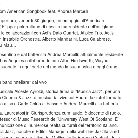
.
from American Songbook feat. Andrea Marcelli
’apertura, venerdì 30 giugno, un omaggio all’American
Filippo: palermitano di nascita ma residente nell’astigiano,
o le collaborazioni con Actis Dato Quartet, Atipico Trio, Actis
an Instabile Orchestra, Alberto Mandarini, Luca Calabrese,
Mau Mau…
sentino e dal batterista Andrea Marcelli: attualmente residente
 di Los Angeles collaborando con Allan Holdsworth, Wayne
 suonato in ogni parte del mondo la sua musica e oggi è uno
 band “stellare” dal vivo
 musicale Alceste Ayroldi, storica firma di “Musica Jazz”, per una
u Cinema & Jazz, e musica dal vivo col Roero Jazz 4et formato
o al sax, Carlo Chirio al basso e Andrea Marcelli alla batteria.
ria. Laureatosi in Giurisprudenza cum laude, è docente di ruolo,
ofessor di Music Research dell’University West Of Scotland. E’
nicazione di numerose realtà culturali del territorio italiano.
ica Jazz, nonché è Editor Manager della webzine Jazzitalia ed
’ coordinatore artistico del Multiculturita Europe Contest, della