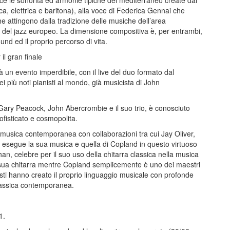
isce le sonorità ed armonie tipiche del mediterraneo create dai
ica, elettrica e baritona), alla voce di Federica Gennai che
che attingono dalla tradizione delle musiche dell’area
 del jazz europeo. La dimensione compositiva è, per entrambi,
nd ed il proprio percorso di vita.
il gran finale
rà un evento imperdibile, con il live del duo formato dal
 più noti pianisti al mondo, già musicista di John
 Gary Peacock, John Abercrombie e il suo trio, è conosciuto
ofisticato e cosmopolita.
a musica contemporanea con collaborazioni tra cui Jay Oliver,
esegue la sua musica e quella di Copland in questo virtuoso
n, celebre per il suo uso della chitarra classica nella musica
a sua chitarra mentre Copland semplicemente è uno dei maestri
isti hanno creato il proprio linguaggio musicale con profonde
 classica contemporanea.
1.