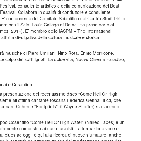
Festival, consulente artistico e della comunicazione del Beat
Festival. Collabora in qualità di conduttore e consulente
. E’ componente del Comitato Scientifico del Centro Studi Diritto
abora con il Saint Louis College di Roma. Ha preso parte al
i Ismez, 2014). E’ membro dello IASPM – The International
tività divulgativa della cultura musicale e storica
irà musiche di Piero Umiliani, Nino Rota, Ennio Morricone,
ace colpo dei soliti ignoti, La dolce vita, Nuovo Cinema Paradiso,
nnai e Cosentino
la presentazione del recentissimo disco “Come Hell Or High
sieme all’ottima cantante toscana Federica Gennai. Il cd, che
i Leonard Cohen e “Footprints” di Wayne Shorter) sta facendo
ilippo Cosentino “Come Hell Or High Water” (Naked Tapes) è un
interamente composto dai due musicisti. La formazione voce e
 dal blues ad oggi, è qui alla ricerca di nuove sfumature, anche