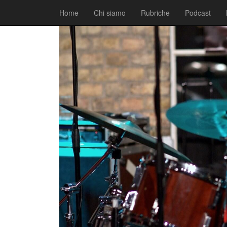
|
|
Comunicati
29 Giugno 2017
Fabio Ciarla
Home
Chi siamo
Rubriche
Podcast