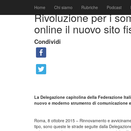
|
|
Comunicati
8 Ottobre 2015
Fabio Ciarla
Home
Chi siamo
Rubriche
Podcast
Rivoluzione per i so
online il nuovo sito f
Condividi
La Delegazione capitolina della Federazione Itali
nuovo e moderno strumento di comunicazione e
Roma, 8 ottobre 2015 – Rinnovamento e avvicinament
tipo, sono queste le strade seguite dalla Delegazion