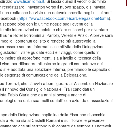
indirizzo
www.fisar-roma.it
. Si lascia quindi il vecchio dominio
eindirizzare i navigatori verso il nuovo spazio, e si naviga
 una realtà che ha visto una notevole crescita negli ultimi anni.
 Facebook (
https://www.facebook.com/FisarDelegazioneRoma
),
 sezione blog con le ultime notizie sugli eventi della
te alle informazioni complete e chiare sui corsi per diventare
Eur e Hotel Borromini ai Parioli), Velletri e Anzio. A breve sarà
eglio i contenuti del sito e rendere più autorevole la
er essere sempre informati sulle attività della Delegazione.
gustazioni, visite guidate ecc.) e i viaggi, come quello in
noltre gli approfondimenti, sia a livello di tecnica della
el vino, per diffondere all’esterno le grandi competenze dei
to si è adottata una soluzione interna, premiando le capacità di
e le esigenze di comunicazione della Delegazione.
ippo Terenzi, che si avvia a ben figurare all’Assemblea Nazionale
il rinnovo del Consiglio Nazionale. Tra i candidati un
ista Fabio Ciarla che da anni si occupa anche di
enologi e ha dalla sua molti contatti con aziende e associazioni
po dalla Delegazione capitolina della Fisar che rispecchia
sia a Roma sia ai Castelli Romani e sul litorale le presenze
ovimento che sul territorio può contare da sempre su notevoli