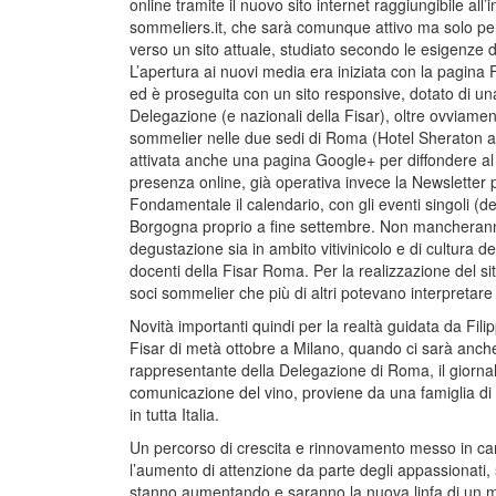
online tramite il nuovo sito internet raggiungibile all’
sommeliers.it, che sarà comunque attivo ma solo per r
verso un sito attuale, studiato secondo le esigenze di
L’apertura ai nuovi media era iniziata con la pagina
ed è proseguita con un sito responsive, dotato di una
Delegazione (e nazionali della Fisar), oltre ovviamen
sommelier nelle due sedi di Roma (Hotel Sheraton all’
attivata anche una pagina Google+ per diffondere al m
presenza online, già operativa invece la Newsletter p
Fondamentale il calendario, con gli eventi singoli (de
Borgogna proprio a fine settembre. Non mancheranno i
degustazione sia in ambito vitivinicolo e di cultura d
docenti della Fisar Roma. Per la realizzazione del si
soci sommelier che più di altri potevano interpretar
Novità importanti quindi per la realtà guidata da Fil
Fisar di metà ottobre a Milano, quando ci sarà anche 
rappresentante della Delegazione di Roma, il giornal
comunicazione del vino, proviene da una famiglia di 
in tutta Italia.
Un percorso di crescita e rinnovamento messo in cam
l’aumento di attenzione da parte degli appassionati, 
stanno aumentando e saranno la nuova linfa di un m