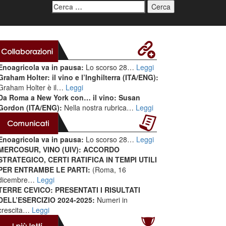
Ricerca
per:
Enoagricola va in pausa:
Lo scorso 28…
Leggi
Graham Holter: il vino e l’Inghilterra (ITA/ENG):
Graham Holter è il…
Leggi
Da Roma a New York con… il vino: Susan
Gordon (ITA/ENG):
Nella nostra rubrica…
Leggi
Enoagricola va in pausa:
Lo scorso 28…
Leggi
MERCOSUR, VINO (UIV): ACCORDO
STRATEGICO, CERTI RATIFICA IN TEMPI UTILI
PER ENTRAMBE LE PARTI:
(Roma, 16
dicembre…
Leggi
TERRE CEVICO: PRESENTATI I RISULTATI
DELL’ESERCIZIO 2024-2025:
Numeri in
crescita…
Leggi