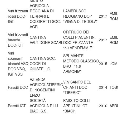
MUSTO
AGRICOLA
Vini frizzanti
REGGIANA DI
LAMBRUSCO
EMIL
rossi DOC-
FERRARI E
REGGIANO DOP
2017
ROM
IGT
COLORETTI SOC.
“VIGNA DI TEDOLA”
AGR.
ORTRUGO DEI
Vini frizzanti
CANTINA
COLLI PIACENTINI
EMIL
bianchi
2017
VALTIDONE SCARL
DOC FRIZZANTE
ROM
DOC-IGT
“50 VENDEMMIE”
Vini
SPUMANTE
spumanti
CANTINA SOC.
METODO CLASSICO
bianchi VSQ,
COOP. DI
2015
LOM
BRUT “1.6
DOC VSQ,
QUISTELLO
ARMONIA”
IGT VSQ
AZIENDA
VIN SANTO DEL
AGRICOLATIBERIO
Passiti DOC
CHIANTI DOC
2014
TOS
DI NOCENTINI
“TIBERIO”
ENZO
SOCIETÀ
PASSITO COLLI
Passiti IGT
AGRICOLA F.LLI
APRUTINI IGT
2016
ABR
BIAGI S.S.
“BIAGI”