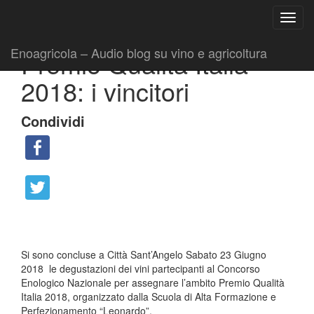
Ricerca
Toggl
per:
|
|
Comunicati
29 Giugno 2018
Fabio Ciarla
navig
Enoagricola – Audio blog su vino e agricoltura
Premio Qualità Italia
2018: i vincitori
Condividi
Si sono concluse a Città Sant’Angelo Sabato 23 Giugno
2018 le degustazioni dei vini partecipanti al Concorso
Enologico Nazionale per assegnare l’ambito Premio Qualità
Italia 2018, organizzato dalla Scuola di Alta Formazione e
Perfezionamento “Leonardo”.