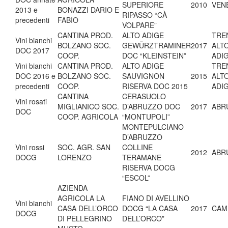
SUPERIORE
2010
VEN
2013 e
BONAZZI DARIO E
RIPASSO “CÀ
precedenti
FABIO
VOLPARE”
CANTINA PROD.
ALTO ADIGE
TRE
Vini bianchi
BOLZANO SOC.
GEWÜRZTRAMINER
2017
ALT
DOC 2017
COOP.
DOC “KLEINSTEIN”
ADI
Vini bianchi
CANTINA PROD.
ALTO ADIGE
TRE
DOC 2016 e
BOLZANO SOC.
SAUVIGNON
2015
ALT
precedenti
COOP.
RISERVA DOC 2015
ADI
CANTINA
CERASUOLO
Vini rosati
MIGLIANICO SOC.
D’ABRUZZO DOC
2017
ABR
DOC
COOP. AGRICOLA
“MONTUPOLI”
MONTEPULCIANO
D’ABRUZZO
Vini rossi
SOC. AGR. SAN
COLLINE
2012
ABR
DOCG
LORENZO
TERAMANE
RISERVA DOCG
“ESCOL”
AZIENDA
AGRICOLA LA
FIANO DI AVELLINO
Vini bianchi
CASA DELL’ORCO
DOCG “LA CASA
2017
CAM
DOCG
DI PELLEGRINO
DELL’ORCO”