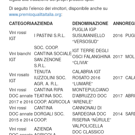
Di seguito l’elenco dei vincitori, disponibile anche su
www.premioqualitaitalia.org
:
CATEGORIA
AZIENDA
DENOMINAZIONE
ANNO
REG
PUGLIA IGP
Vini rossi
I PASTINI S.R.L.
SUSUMANIELLO
2016
PUG
IGT
“VERSOSUD”
SOC. COOP.
IGT TERRE DEGLI
Vini bianchi
CANTINA SOCIALE
OSCI FALANGHINA
2017
MOL
IGT
SAN ZENONE
“CLIVIA”
S.R.L.
TENUTA
CALABRIA IGT
Vini rosato
IUZZOLINI SOC.
ROSATO 2016
2017
CAL
IGT
AGR. A. R.L.
“LUMARE”
Vini rossi
CANTINA RIPA
MONTEPULCIANO
DOC annate
TEATINA SOC.
D’ABRUZZO DOC
2017
ABR
2017 e 2016
COOP. AGRICOLA
“ARENILE”
Vini rossi
CANTINA
CANNONAU DI
DOC annate
DORGALI SOC.
SARDEGNA DOC
2014
SAR
2015 e 2014
COOP.
RISERVA “NÙRULE”
VALPOLICELLA
Vini rossi
AZIENDA
DOC CLASSICO
DOC annate
AGRICOLA