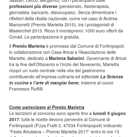
Sassari, Lecco, Bergamo), con i partecipanti dalle
professioni più diverse
(pensionato, fisioterapista,
giornalista, bancario, disoccupato). Senza dimenticare i
riflettori della ribalta nazionale, come nel caso di Andrea
Marconetti (Premio Marietta 2010), tra i protagonisti di
Masterchef 2013. Ricco il montepremi: 1000 euro offerti da
Conad. La partecipazione è gratuita.
Il
Premio Marietta
è promosso dal Comune di Forlimpopoli,
in collaborazione con Casa Artusi e l’Associazione delle
Mariette, dedicato a
Marietta Sabatini
. Governante di Artusi
tra la fine dell’Ottocento e l’inizio del Novecento, Marietta
ricoprì un ruolo centrale nella vita del gastronomo
contribuendo all’impresa culinaria ed editoriale
La
Scienza
in cucina e l’arte di mangiar bene
, insieme al cuoco
Francesco Ruffilli.
Come partecipare al Premio Marietta
Le iscrizioni al concorso sono aperte fino a
lunedì 5 giugno
2017
: tutte le ricette devono pervenire al Comune di
Forlimpopoli (P.zza Fratti 2, 47034 Forlimpopoli) indicando
“Festa Artusiana – Premio Marietta 2017” entro le ore 13