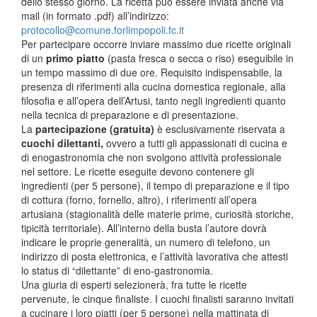
dello stesso giorno. La ricetta può essere inviata anche via
mail (in formato .pdf) all’indirizzo:
protocollo@comune.forlimpopoli.fc.it
Per partecipare occorre inviare massimo due ricette originali
di un
primo piatto
(pasta fresca o secca o riso) eseguibile in
un tempo massimo di due ore. Requisito indispensabile, la
presenza di riferimenti alla cucina domestica regionale, alla
filosofia e all’opera dell’Artusi, tanto negli ingredienti quanto
nella tecnica di preparazione e di presentazione.
La
partecipazione (gratuita)
è esclusivamente riservata a
cuochi dilettanti,
ovvero a tutti gli appassionati di cucina e
di enogastronomia che non svolgono attività professionale
nel settore. Le ricette eseguite devono contenere gli
ingredienti (per 5 persone), il tempo di preparazione e il tipo
di cottura (forno, fornello, altro), i riferimenti all’opera
artusiana (stagionalità delle materie prime, curiosità storiche,
tipicità territoriale). All’interno della busta l’autore dovrà
indicare le proprie generalità, un numero di telefono, un
indirizzo di posta elettronica, e l’attività lavorativa che attesti
lo status di “dilettante” di eno-gastronomia.
Una giuria di esperti selezionerà, fra tutte le ricette
pervenute, le cinque finaliste. I cuochi finalisti saranno invitati
a cucinare i loro piatti (per 5 persone) nella mattinata di