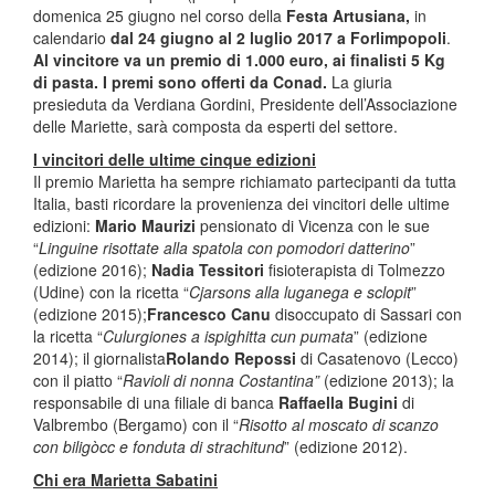
domenica 25 giugno nel corso della
Festa Artusiana,
in
calendario
dal 24 giugno al 2 luglio 2017 a Forlimpopoli
.
Al vincitore va un premio di 1.000 euro, ai finalisti 5 Kg
di pasta. I premi sono offerti da Conad.
La giuria
presieduta da Verdiana Gordini, Presidente dell’Associazione
delle Mariette, sarà composta da esperti del settore.
I vincitori delle ultime cinque edizioni
Il premio Marietta ha sempre richiamato partecipanti da tutta
Italia, basti ricordare la provenienza dei vincitori delle ultime
edizioni:
Mario Maurizi
pensionato di Vicenza con le sue
“
Linguine risottate alla spatola con pomodori datterino
”
(edizione 2016);
Nadia Tessitori
fisioterapista di Tolmezzo
(Udine) con la ricetta “
Cjarsons alla luganega e sclopit
”
(edizione 2015);
Francesco Canu
disoccupato di Sassari con
la ricetta “
Culurgiones a ispighitta cun pumata
” (edizione
2014); il giornalista
Rolando Repossi
di Casatenovo (Lecco)
con il piatto “
Ravioli di nonna Costantina”
(edizione 2013); la
responsabile di una filiale di banca
Raffaella Bugini
di
Valbrembo (Bergamo) con il “
Risotto al moscato di scanzo
con biligòcc e fonduta di strachitund
” (edizione 2012).
Chi era Marietta Sabatini