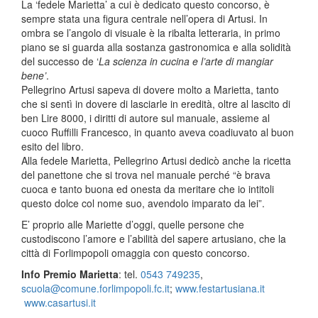
La ‘fedele Marietta’ a cui è dedicato questo concorso, è
sempre stata una figura centrale nell’opera di Artusi. In
ombra se l’angolo di visuale è la ribalta letteraria, in primo
piano se si guarda alla sostanza gastronomica e alla solidità
del successo de ‘
La scienza in cucina e l’arte di mangiar
bene’
.
Pellegrino Artusi sapeva di dovere molto a Marietta, tanto
che si sentì in dovere di lasciarle in eredità, oltre al lascito di
ben Lire 8000, i diritti di autore sul manuale, assieme al
cuoco Ruffilli Francesco, in quanto aveva coadiuvato al buon
esito del libro.
Alla fedele Marietta, Pellegrino Artusi dedicò anche la ricetta
del panettone che si trova nel manuale perché “è brava
cuoca e tanto buona ed onesta da meritare che io intitoli
questo dolce col nome suo, avendolo imparato da lei”.
E’ proprio alle Mariette d’oggi, quelle persone che
custodiscono l’amore e l’abilità del sapere artusiano, che la
città di Forlimpopoli omaggia con questo concorso.
Info Premio Marietta
: tel.
0543 749235
,
scuola@comune.forlimpopoli.fc.it
;
www.festartusiana.it
www.casartusi.it