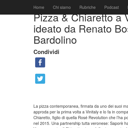
|
|
Comunicati
31 Marzo 2016
Fabio Ciarla
Home
Chi siamo
Rubriche
Podcast
Pizza & Chiaretto a 
ideato da Renato Bo
Bardolino
Condividi
La pizza contemporanea, firmata da uno dei suoi mas
approda per la prima volta a Vinitaly e lo fa in compagn
Chiaretto, figlio di quella Rosé Revolution che l’ha po
nel 2015. Una partnership tutta veronese: Saporè ha