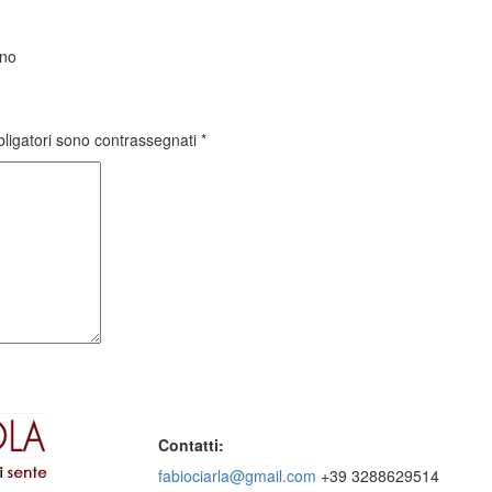
ino
bligatori sono contrassegnati
*
Contatti:
fabiociarla@gmail.com
+39 3288629514