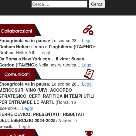
Ricerca
per:
Enoagricola va in pausa:
Lo scorso 28…
Leggi
Graham Holter: il vino e l’Inghilterra (ITA/ENG):
Graham Holter è il…
Leggi
Da Roma a New York con… il vino: Susan
Gordon (ITA/ENG):
Nella nostra rubrica…
Leggi
Enoagricola va in pausa:
Lo scorso 28…
Leggi
MERCOSUR, VINO (UIV): ACCORDO
STRATEGICO, CERTI RATIFICA IN TEMPI UTILI
PER ENTRAMBE LE PARTI:
(Roma, 16
dicembre…
Leggi
TERRE CEVICO: PRESENTATI I RISULTATI
DELL’ESERCIZIO 2024-2025:
Numeri in
crescita…
Leggi