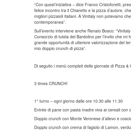
“Con quest’iniziativa – dice Franco Cristoforetti, pre
felice incontro tra il Chiaretto e la pizza d’autore, c
migliori pizzaioli italiani. A Vinitaly non potevamo 
contemporanea”.
Sull’evento interviene anche Renato Bosco: “Vinitaly dà
Consorzio di tutela del Bardolino per l’invito che mi 
grande opportunità di ulteriore valorizzazione del ter
mio doppio crunch di pizza”.
Di seguito i menù completi delle giornate di Pizza & 
3 times CRUNCH!
1° turno – ogni giorno dalle ore 10.30 alle 11.30
Entrée di pane con pasta madre viva ai cereali con o
Doppio crunch con Monte Veronese d’allevo e coscia
Doppio crunch con crema di fagiolo di Lamon, verdu