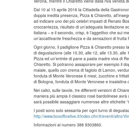
Verona, mentre il Chiaretto viene dalla riva veneta d
Dal 10 al 13 aprile 2016 la Cittadella della Gastrono
doppia inedita presenza, Pizza & Chiaretto, all’inse
ad indicare uno dei più celebri impasti di Renato Bos
croccantezza, risultato di un’adeguata lievitazione ed 
italiana – e il secondo, crisp, è l’aggettivo che sui mer
un’accattivante freschezza e da sensazioni di frutta 
Ogni giorno, il padiglione Pizza & Chiaretto presso l
di degustazione (alle 10.30, alle 12, alle 13.30, alle
Pizza ed un’entrée di pane a pasta madre viva di Re
Chiaretto. Si potranno assaporare per esempio il do
maiale, quello con crema di fagiolo di Lamon, verdu
fonduta di Monte Veronese 6 mesi, zucchine e frittati
di Bologna, fonduta di Monte Veronese e insalatina d
Nei calici, sulle tavole, tre differenti versioni di Ch
maniera più ampia il classico rosé bardolinese avrà 
sarà possibile assaggiare numerose altre etichette “i
I posti sono solo sessanta per ogni turno di degustaz
http://www.boxofficelive.it/index.cfm/it/eventi/altro/Vi
Informazioni al numero 388 9303860.