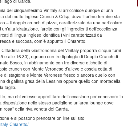
el lago di Garda.
mia del cinquantesimo Vinitaly si arricchisce dunque di una
gna del motto inglese Crunch & Crisp, dove il primo termine sta
co – il doppio crunch di pizza, caratterizzato da una particolare
un’alta idratazione, farcito con gli ingredienti dell’eccellenza
cati di lingua inglese identifica i vini caratterizzati da
fresca e succosa, com’è appunto il Chiaretto.
a Cittadella della Gastronomia del Vinitaly proporrà cinque turni
 15 e alle 16.30), ognuno con tre tipologie di Doppio Crunch di
nato Bosco, in abbinamento con tre diverse etichette di
ppio crunch con Monte Veronese d’allevo e coscia cotta di
re di stagione e Monte Veronese fresco o ancora quello con
na di gallina grisa della Lessinia oppure quello con mortadella
a taglio.
iaretto, ma chi volesse approfittare dell’occasione per conoscere in
a disposizione nello stesso padiglione un’area lounge dove
n rosa” della riva veneta del Garda.
ione e si possono prenotare on line sul sito
nitaly-Chiaretto/