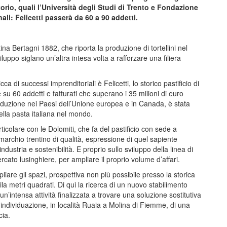
ritorio, quali l’Università degli Studi di Trento e Fondazione
i: Felicetti passerà da 60 a 90 addetti.
a Bertagni 1882, che riporta la produzione di tortellini nel
iluppo siglano un’altra intesa volta a rafforzare una filiera
a di successi imprenditoriali è Felicetti, lo storico pastificio di
u 60 addetti e fatturati che superano i 35 milioni di euro
produzione nei Paesi dell’Unione europea e in Canada, è stata
lla pasta italiana nel mondo.
ticolare con le Dolomiti, che fa del pastificio con sede a
marchio trentino di qualità, espressione di quel sapiente
dustria e sostenibilità. E proprio sullo sviluppo della linea di
mercato lusinghiere, per ampliare il proprio volume d’affari.
are gli spazi, prospettiva non più possibile presso la storica
a metri quadrati. Di qui la ricerca di un nuovo stabilimento
 un’intensa attività finalizzata a trovare una soluzione sostitutiva
e individuazione, in località Ruaia a Molina di Fiemme, di una
cia.