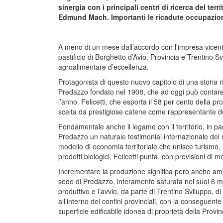
sinergia con i principali centri di ricerca del ter
Edmund Mach. Importanti le ricadute occupazional
A meno di un mese dall’accordo con l’impresa vicentin
pastificio di Borghetto d’Avio, Provincia e Trentino Sv
agroalimentare d’eccellenza.
Protagonista di questo nuovo capitolo di una storia ricc
Predazzo fondato nel 1908, che ad oggi può contare s
l’anno. Felicetti, che esporta il 58 per cento della 
scelta da prestigiose catene come rappresentante de
Fondamentale anche il legame con il territorio, in par
Predazzo un naturale testimonial internazionale del 
modello di economia territoriale che unisce turismo, in
prodotti biologici, Felicetti punta, con previsioni di 
Incrementare la produzione significa però anche ampli
sede di Predazzo, interamente saturata nei suoi 6 mil
produttivo e l’avvio, da parte di Trentino Sviluppo, di
all’interno dei confini provinciali, con la conseguent
superficie edificabile idonea di proprietà della Provin