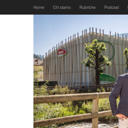
|
|
Comunicati
30 Maggio 2017
Fabio Ciarla
Home
Chi siamo
Rubriche
Podcast