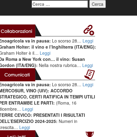
Ricerca
per:
Enoagricola va in pausa:
Lo scorso 28…
Leggi
Graham Holter: il vino e l’Inghilterra (ITA/ENG):
Graham Holter è il…
Leggi
Da Roma a New York con… il vino: Susan
Gordon (ITA/ENG):
Nella nostra rubrica…
Leggi
Enoagricola va in pausa:
Lo scorso 28…
Leggi
MERCOSUR, VINO (UIV): ACCORDO
STRATEGICO, CERTI RATIFICA IN TEMPI UTILI
PER ENTRAMBE LE PARTI:
(Roma, 16
dicembre…
Leggi
TERRE CEVICO: PRESENTATI I RISULTATI
DELL’ESERCIZIO 2024-2025:
Numeri in
crescita…
Leggi