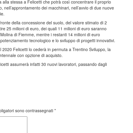
 alla stessa a Felicetti che potrà così concentrare il proprio
o, nell’approntamento dei macchinari, nell’avvio di due nuove
ie.
fronte della concessione del suolo, del valore stimato di 2
stire 25 milioni di euro, dei quali 11 milioni di euro saranno
a Molina di Fiemme, mentre i restanti 14 milioni di euro
l potenziamento tecnologico e lo sviluppo di progetti innovativi.
al 2020 Felicetti lo cederà in permuta a Trentino Sviluppo, la
rentennale con opzione di acquisto.
icetti assumerà infatti 30 nuovi lavoratori, passando dagli
bligatori sono contrassegnati
*