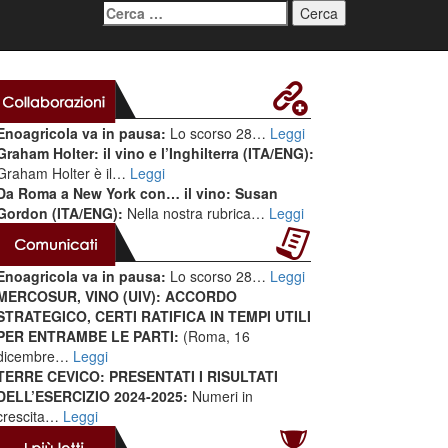
Ricerca
per:
Enoagricola va in pausa:
Lo scorso 28…
Leggi
Graham Holter: il vino e l’Inghilterra (ITA/ENG):
Graham Holter è il…
Leggi
Da Roma a New York con… il vino: Susan
Gordon (ITA/ENG):
Nella nostra rubrica…
Leggi
Enoagricola va in pausa:
Lo scorso 28…
Leggi
MERCOSUR, VINO (UIV): ACCORDO
STRATEGICO, CERTI RATIFICA IN TEMPI UTILI
PER ENTRAMBE LE PARTI:
(Roma, 16
dicembre…
Leggi
TERRE CEVICO: PRESENTATI I RISULTATI
DELL’ESERCIZIO 2024-2025:
Numeri in
crescita…
Leggi