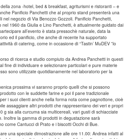
 della zona -hotel, bed & breakfast, agriturismi e ristoranti – e
anche Panificio Panchetti che al proprio stand presenterà una
li nel negozio di Via Benozzo Gozzoli. Panificio Panchetti,
to nel 1960 da Giulia e Lino Panchetti, è attualmente guidato dai
 partecipare all’evento è stata pressochè naturale, data la
itorio ed il panificio, che anche di recente ha supportato
attività di catering, come in occasione di “Tastin’ MuDEV ”lo
corso di ricerca e studio compiuto da Andrea Panchetti in questi
i al fine di individuare e selezionare particolari e pure materie
desso sono utilizzate quotidianamente nel laboratorio per la
menica prossima vi saranno proprio quelli che si possono
prodotto con le suddette farine e poi il pane tradizionale
per i suoi clienti anche nella forma nota come pagnottone, cioè
ile assaggiare altri prodotti che rappresentano dei veri e propri
 200 g sia alla curcuma sia multicereali, vari gusti di schiacciate
e. Inoltre la gamma di prodotti in degustazione sarà
no come Cantucci di Prato e i biscotti Occhi di Bue.
are una speciale dimostrazione alle ore 11.00: Andrea infatti al