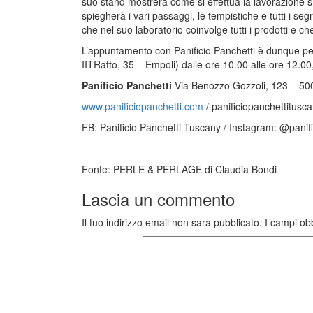
suo stand mostrerà come si effettua la lavorazione sia
spiegherà i vari passaggi, le tempistiche e tutti i seg
che nel suo laboratorio coinvolge tutti i prodotti e ch
L’appuntamento con Panificio Panchetti è dunque pe
IITRatto, 35 – Empoli) dalle ore 10.00 alle ore 12.00
Panificio Panchetti
Via Benozzo Gozzoli, 123 – 500
www.panificiopanchetti.com
/
panificiopanchettitus
FB: Panificio Panchetti Tuscany / Instagram: @panif
Fonte: PERLE & PERLAGE di Claudia Bondi
Lascia un commento
Il tuo indirizzo email non sarà pubblicato.
I campi ob