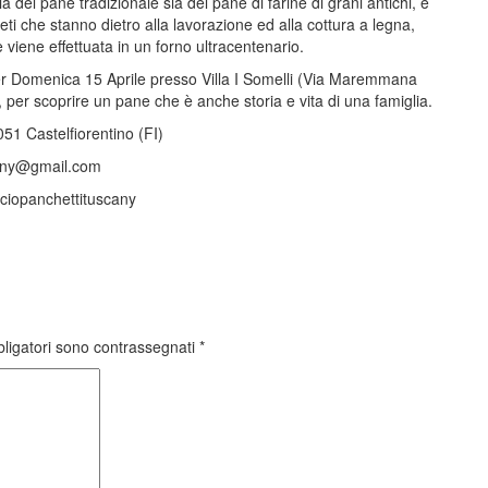
 del pane tradizionale sia del pane di farine di grani antichi, e
reti che stanno dietro alla lavorazione ed alla cottura a legna,
e viene effettuata in un forno ultracentenario.
r Domenica 15 Aprile presso Villa I Somelli (Via Maremmana
, per scoprire un pane che è anche storia e vita di una famiglia.
51 Castelfiorentino (FI)
cany@gmail.com
iciopanchettituscany
bligatori sono contrassegnati
*