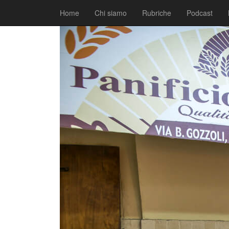
|
|
Comunicati
8 Aprile 2018
Fabio Ciarla
Home
Chi siamo
Rubriche
Podcast