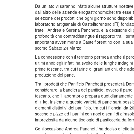
Da un lato vi saranno infatti alcune strutture ricettive
dall’altro delle aziende enogastronomiche: tra esse 
selezione dei prodotti che ogni giorno sono disponibi
laboratorio artigianale di Castelfiorentino (FI) fonda
fratelli Andrea e Serena Panchetti, e la decisione di
profondità che contraddistingue il rapporto tra il terr
importanti avvenimenti a Castelfiorentino con la sua 
scorso Sabato 24 Marzo.
La connessione con il territorio permea anche il per
ultimi anni: egli infatti ha svolto delle lunghe indagin
prime toscane, tra cui farine di grani antichi, che a
produzione del pane.
Tra i prodotti che Panificio Panchetti presenterà Do
considerare la bandiera del panificio, ovvero il pane 
toscano, che il laboratorio prepara quotidianamente 
di 1 kg. Insieme a queste varietà di pane sarà possib
elementi distintivi del panificio, tra cui i filoncini da
secche e pizze ed i panini con noci e semi di girasol
impreziosita da alcune tipologie di pasticceria da for
Conl’occasione Andrea Panchetti ha deciso di effettu