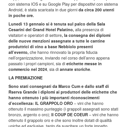
con sistema IOS e su Google Play per dispositivi con sistema
Android, è stata scaricata in due giorni
da circa 200 utenti
in poche ore.
Lunedì 13 gennaio si è tenuta sul palco della Sala
Cesarini del Grand Hotel Palatino,
alla presenza di
visitatori e operatori di settore
, la consegna dei diplomi
delle nuove menzioni
assegnate a tutte le cantine
produttrici di vino a base Nebbiolo presenti
all’evento,
che hanno rinnovato la propria fiducia
nell’organizzazione, inviando nel corso dell’anno appena
passato i propri campioni, sia di
etichette messe in
commercio nel 2024
, sia di
annate storiche
.
LA PREMIAZIONE
Sono stati consegnati da Marco Cum e dallo staff di
Rserva Grande i diplomi ai produttori delle etichette che
hanno ottenuto i più importanti riconoscimenti
d’eccellenza:
IL GRAPPOLO ORO
– vini che hanno
ottenuto il massimo punteggio (i grappoli assegnati sono stati
bronzo, argento o oro);
Il
COUP DE COEUR
– vini che hanno
ottenuto il grappolo oro e che sono inoltre dotati di qualità
uniche ed esclusive, tanto da suscitare un forte impatto