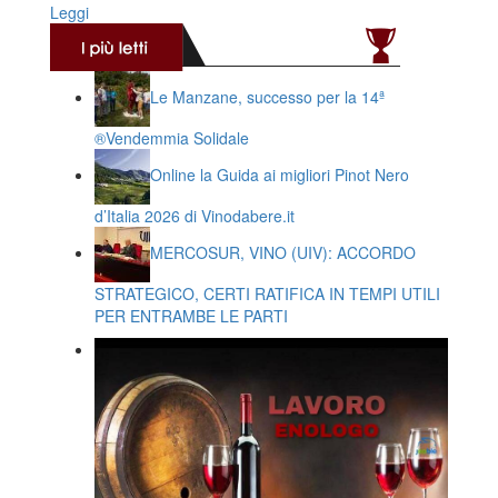
Leggi
Le Manzane, successo per la 14ª
®️Vendemmia Solidale
Online la Guida ai migliori Pinot Nero
d’Italia 2026 di Vinodabere.it
MERCOSUR, VINO (UIV): ACCORDO
STRATEGICO, CERTI RATIFICA IN TEMPI UTILI
PER ENTRAMBE LE PARTI