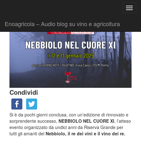
Ricerca
Toggl
per:
|
|
Comunicati
18 Gennaio 2025
Fabio Ciarla
navig
Enoagricola – Audio blog su vino e agricoltura
Condividi
Si è da pochi giorni conclusa, con un’edizione di rinnovato e
sorprendente successo,
NEBBIOLO NEL CUORE XI
, l’atteso
evento organizzato da undici anni da Riserva Grande per
tutti gli amanti del
Nebbiolo, il re dei vini e il vino dei re.