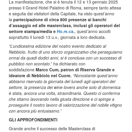
La manifestazione, che si è tenuta il 12 e 13 gennaio 2025
presso il Grand Hotel Palatino di Roma, sempre tanto attesa
e seguita dai visitatori della Capitale, ha visto quest’anno
la
partecipazione di circa 800 presenze ai banchi
d’assaggio ed alle masterclass, inclusi gli operatori del
settore stampa/media e
Ho.re.ca
.
, quest’anno accolti
soprattutto il lunedì 13 u.v., giornata a loro dedicata.
“L’undicesima edizione del nostro evento dedicato al
Nebbiolo, frutto di uno sforzo organizzativo che perseguiamo
ormai da quadi dodici anni, si è conclusa con un successo di
pubblico non scontato
.” ha dichiarato con
soddisfazione
Marco Cum, patron di Riserva Grande e
ideatore di Nebbiolo nel Cuore
.
“Nonostante quest’anno
abbiamo riservato la giornata del lunedì agli operatori del
settore, la presenza dei wine-lovers anche solo di domenica
è stata, ancora una volta, straordinaria. Questo ci conferma
che stiamo lavorando nella giusta direzione e ci spinge a
proseguire il nostro lavoro di valorizzazione del nobile vitigno
con ancora più entusiasmo.”
GLI APPROFONDIMENTI
Grande anche il successo delle Masterclass di