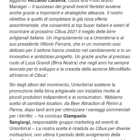
Manager
– Il successo dei grandi eventi fieristici avviene
anche grazie a importanti e strategiche alleanze. Il nostro
obiettivo è quello di completare la già ricca offerta
assortimentale, che consentirà ai top buyer italiani e esteri di
incontrare al prossimo Cibus 2021 il meglio delle birre
artigianali italiane. Un ringraziamento va a Unionbirrai e al
suo presidente Vittorio Ferraris, che in un momento così
delicato per il settore hanno creduto nel cambiamento e in un
innovativo e ambizioso progetto. Un grazie anche al prezioso
ruolo di Luca Grandi (Birra Nostra) che negli anni ha sempre
lavorato per lo sviluppo e la crescita della sezione MicroMalto
all’interno di Cibus”.
Sin dagli albori del movimento, Unionbirrai sostiene la
promozione della birra artigianale con iniziative rivolte ai
piccoli produttori indipendenti e ai consumatori.
“Abbiamo
scelto di cambiare location, da Beer Attraction di Rimini a
Parma, dopo tanti anni per ottimizzare i vantaggi commerciali
per i birrifici.
– ha concluso
Giampaolo
Sangiorgi,
responsabile gruppo marketing ed eventi di
Unionbirrai –
La nostra scelta è ricaduta su Cibus per diverse
motivazioni, non ultima il periodo dello svolgimento della