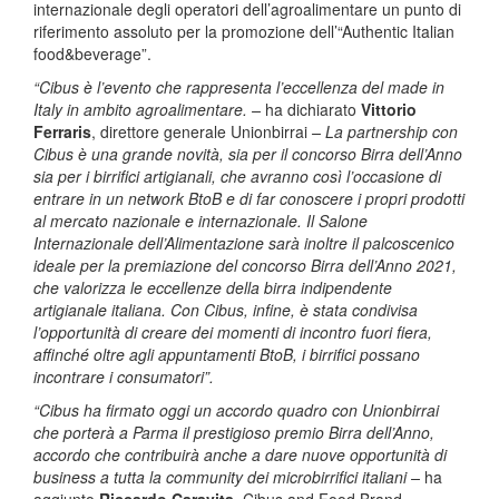
internazionale degli operatori dell’agroalimentare un punto di
riferimento assoluto per la promozione dell’“Authentic Italian
food&beverage”.
“Cibus è l’evento che rappresenta l’eccellenza del made in
Italy in ambito agroalimentare. –
ha dichiarato
Vittorio
Ferraris
, direttore generale Unionbirrai
– La partnership con
Cibus è una grande novità, sia per il concorso Birra dell’Anno
sia per i birrifici artigianali, che avranno così l’occasione di
entrare in un network BtoB e di far conoscere i propri prodotti
al mercato nazionale e internazionale. Il Salone
Internazionale dell’Alimentazione sarà inoltre il palcoscenico
ideale per la premiazione del concorso Birra dell’Anno 2021,
che valorizza le eccellenze della birra indipendente
artigianale italiana. Con Cibus, infine, è stata condivisa
l’opportunità di creare dei momenti di incontro fuori fiera,
affinché oltre agli appuntamenti BtoB, i birrifici possano
incontrare i consumatori”.
“Cibus ha firmato oggi un accordo quadro con Unionbirrai
che porterà a Parma il prestigioso premio Birra dell’Anno,
accordo che contribuirà anche a dare nuove opportunità di
business a tutta la community dei microbirrifici italiani –
ha
aggiunto
Riccardo Caravita
, Cibus and Food Brand