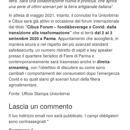
fiera. Sarà una collaborazione nuova e proficua, che aprirà
una serie di ottimi scenari per la birra artigianale italiana”.
In attesa di maggio 2021, intanto, il connubio fra Unionbirrai
e Cibus sarà già attivo in occasione del forum internazionale
dal titolo
“Cibus Forum – food&beverage e Covid: dalla
transizione alla trasformazione”
che si terrà
dal 2 al 3
settembre 2020 a Parma
. Appuntamento che accoglierà, in
maniera sicura e nel rispetto dei più avanzati standard
safe&security, un numero ristretto di ospiti e key speaker
presso il quartiere fieristico di Fiere di Parma e
contemporaneamente sarà trasmesso anche in
diretta
streaming
, con l’obiettivo di discutere su come sono
cambiati i comportamenti dei consumatori dopo l’emergenza
Covid e su quali siano gli scenari futuri della filiera
agroalimentare.
Fonte: Ufficio Stampa Unionbirrai
Lascia un commento
Il tuo indirizzo email non sarà pubblicato.
I campi obbligatori
sono contrassegnati
*
Commento
*