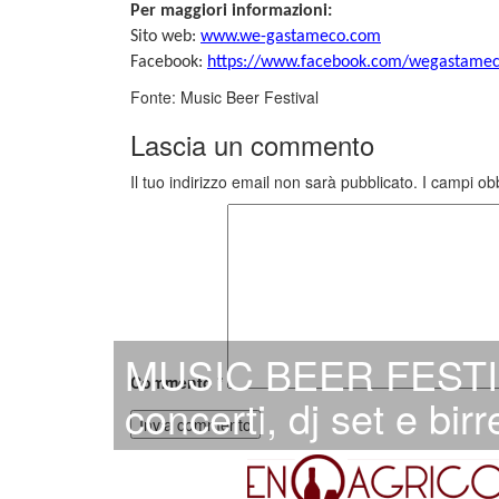
Per maggiori informazioni:
Sito web:
www.we-gastameco.com
Facebook:
https://www.facebook.com/
wegastame
Fonte: Music Beer Festival
Lascia un commento
Il tuo indirizzo email non sarà pubblicato.
I campi ob
MUSIC BEER FESTIVA
Commento
*
concerti, dj set e birr