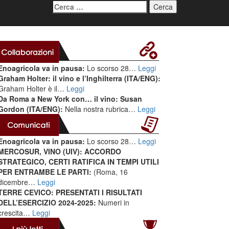
Ricerca
per:
Enoagricola va in pausa:
Lo scorso 28…
Leggi
Graham Holter: il vino e l’Inghilterra (ITA/ENG):
Graham Holter è il…
Leggi
Da Roma a New York con… il vino: Susan
Gordon (ITA/ENG):
Nella nostra rubrica…
Leggi
Enoagricola va in pausa:
Lo scorso 28…
Leggi
MERCOSUR, VINO (UIV): ACCORDO
STRATEGICO, CERTI RATIFICA IN TEMPI UTILI
PER ENTRAMBE LE PARTI:
(Roma, 16
dicembre…
Leggi
TERRE CEVICO: PRESENTATI I RISULTATI
DELL’ESERCIZIO 2024-2025:
Numeri in
crescita…
Leggi