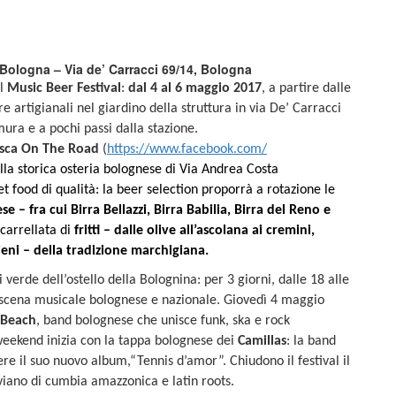
Bologna – Via de’ Carracci 69/14, Bologna
il
Music Beer Festival
:
dal 4 al 6 maggio 2017
, a partire dalle
e artigianali nel giardino della struttura in via De’ Carracci
ura e a pochi passi dalla stazione.
asca On The Road
(
https://www.facebook.com/
ella storica osteria bolognese di Via Andrea Costa
et food di qualità: la beer selection proporrà a rotazione le
e – fra cui Birra Bellazzi, Birra Babilia, Birra del Reno e
carrellata di
fritti – dalle olive all’ascolana ai cremini,
eni – della tradizione marchigiana.
 verde dell’ostello della Bolognina: per 3 giorni, dalle 18 alle
 scena musicale bolognese e nazionale. Giovedì 4 maggio
 Beach
, band bolognese che unisce funk, ska e rock
weekend inizia con la tappa bolognese dei
Camillas
: la band
e il suo nuovo album,“Tennis d’amor”. Chiudono il festival il
viano di cumbia amazzonica e latin roots.