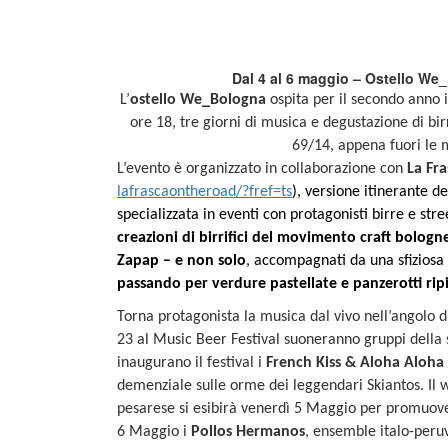
Dal 4 al 6 maggio –
Ostello We_
L’
ostello We_Bologna
ospita per il secondo anno 
ore 18, tre giorni di musica e degustazione di birr
69/14, appena fuori le m
L’evento è organizzato in collaborazione con
La Fr
lafrascaontheroad/?fref=ts
), versione itinerante d
specializzata in eventi con protagonisti birre e stre
creazioni di birrifici del movimento craft bolognes
Zapap – e non solo
, accompagnati da una sfiziosa 
passando per verdure pastellate e panzerotti ripi
Torna protagonista la musica dal vivo nell’angolo di
23 al Music Beer Festival suoneranno gruppi della
inaugurano il festival i
French Kiss & Aloha Aloha
demenziale sulle orme dei leggendari Skiantos. Il 
pesarese si esibirà venerdì 5 Maggio per promuover
6 Maggio i
Pollos Hermanos
, ensemble italo-peru