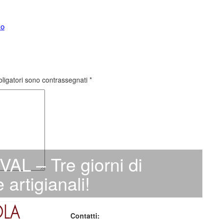
co
bligatori sono contrassegnati
*
L – Tre giorni di
e artigianali!
Contatti: