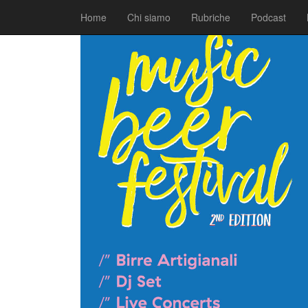
|
|
Comunicati
4 Aprile 2017
Fabio Ciarla
Home
Chi siamo
Rubriche
Podcast