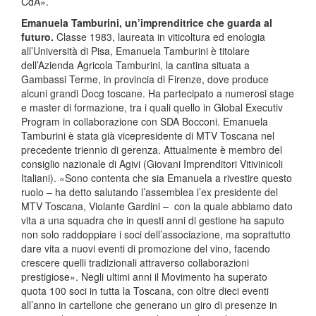
CdA».
Emanuela Tamburini, un’imprenditrice che guarda al
futuro.
Classe 1983, laureata in viticoltura ed enologia
all’Università di Pisa, Emanuela Tamburini è titolare
dell’Azienda Agricola Tamburini, la cantina situata a
Gambassi Terme, in provincia di Firenze, dove produce
alcuni grandi Docg toscane. Ha partecipato a numerosi stage
e master di formazione, tra i quali quello in Global Executiv
Program in collaborazione con SDA Bocconi. Emanuela
Tamburini è stata già vicepresidente di MTV Toscana nel
precedente triennio di gerenza. Attualmente è membro del
consiglio nazionale di Agivi (Giovani Imprenditori Vitivinicoli
Italiani). «Sono contenta che sia Emanuela a rivestire questo
ruolo – ha detto salutando l’assemblea l’ex presidente del
MTV Toscana, Violante Gardini – con la quale abbiamo dato
vita a una squadra che in questi anni di gestione ha saputo
non solo raddoppiare i soci dell’associazione, ma soprattutto
dare vita a nuovi eventi di promozione del vino, facendo
crescere quelli tradizionali attraverso collaborazioni
prestigiose». Negli ultimi anni il Movimento ha superato
quota 100 soci in tutta la Toscana, con oltre dieci eventi
all’anno in cartellone che generano un giro di presenze in