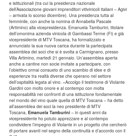
e istituzionali (tra cui la presidenza nazionale
dell’Associazione giovani imprenditori vitivinicoli italiani – Agivi
– arrivata lo scorso dicembre). Una presidenza tutta al
femminile, con anche la nomina di Annabella Pascale
(Artimino) alla vicepresidenza. Emanuela Tamburini, titolare
dell’omonima azienda vinicola di Gambassi Terme (Fi) e già
vicepresidente di MTV Toscana, ha formalizzato e
annunciato la sua nuova carica durante la partecipata
assemblea dei soci che si è svolta a Carmignano, presso
Villa Artimino, martedì 21 gennaio. Un’assemblea aperta
anche a cantine non socie invitate a partecipare, con
l’obiettivo ormai consueto di uno scambio di idee e di
esperienze tra realtà diverse che operano nel settore
dell’ospitalità legata al vino. «Accolgo il testimone di Violante
Gardini con molto onore e al contempo con molta
responsabilità nei confronti di una istituzione fondamentale
nel mondo del vino quale quella di MTV Toscana – ha detto
all’assemblea dei soci la neo presidente di MTV
Toscana,
Emanuela Tamburini
– in questi anni da
vicepresidente ho potuto apprezzare e al contempo
condividere l’impegno di Violante in un progetto che cercherò
di portare avanti nel segno della continuità e d’accordo con il