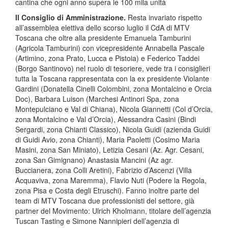
cantina che ogni anno supera le 100 mila unità
Il Consiglio di Amministrazione.
Resta invariato rispetto
all’assemblea elettiva dello scorso luglio il CdA di MTV
Toscana che oltre alla presidente Emanuela Tamburini
(Agricola Tamburini) con vicepresidente Annabella Pascale
(Artimino, zona Prato, Lucca e Pistoia) e Federico Taddei
(Borgo Santinovo) nel ruolo di tesoriere, vede tra i consiglieri
tutta la Toscana rappresentata con la ex presidente Violante
Gardini (Donatella Cinelli Colombini, zona Montalcino e Orcia
Doc), Barbara Luison (Marchesi Antinori Spa, zona
Montepulciano e Val di Chiana), Nicola Giannetti (Col d’Orcia,
zona Montalcino e Val d’Orcia), Alessandra Casini (Bindi
Sergardi, zona Chianti Classico), Nicola Guidi (azienda Guidi
di Guidi Avio, zona Chianti), Maria Paoletti (Cosimo Maria
Masini, zona San Miniato), Letizia Cesani (Az. Agr. Cesani,
zona San Gimignano) Anastasia Mancini (Az agr.
Buccianera, zona Colli Aretini), Fabrizio d’Ascenzi (Villa
Acquaviva, zona Maremma), Flavio Nuti (Podere la Regola,
zona Pisa e Costa degli Etruschi). Fanno inoltre parte del
team di MTV Toscana due professionisti del settore, già
partner del Movimento: Ulrich Kholmann, titolare dell’agenzia
Tuscan Tasting e Simone Nannipieri dell’agenzia di