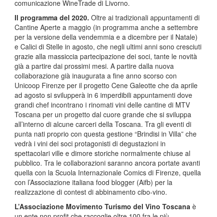
comunicazione WineTrade di Livorno.
Il programma del 2020.
Oltre ai tradizionali appuntamenti di
Cantine Aperte a maggio (in programma anche a settembre
per la versione della vendemmia e a dicembre per il Natale)
e Calici di Stelle in agosto, che negli ultimi anni sono cresciuti
grazie alla massiccia partecipazione dei soci, tante le novità
già a partire dai prossimi mesi. A partire dalla nuova
collaborazione già inaugurata a fine anno scorso con
Unicoop Firenze per il progetto Cene Galeotte che da aprile
ad agosto si svilupperà in 6 imperdibili appuntamenti dove
grandi chef incontrano i rinomati vini delle cantine di MTV
Toscana per un progetto dal cuore grande che si sviluppa
all’interno di alcune carceri della Toscana. Tra gli eventi di
punta nati proprio con questa gestione “Brindisi in Villa” che
vedrà i vini dei soci protagonisti di degustazioni in
spettacolari ville e dimore storiche normalmente chiuse al
pubblico. Tra le collaborazioni saranno ancora portate avanti
quella con la Scuola Internazionale Comics di Firenze, quella
con l’Associazione italiana food blogger (Aifb) per la
realizzazione di contest di abbinamento cibo-vino.
L’Associazione Movimento Turismo del Vino Toscana
è
un ente non profit che raccoglie oltre 100 fra le più