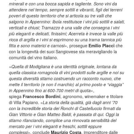
minerali e con una bocca sapida e tagliente. Sono vini da
attendere nel tempo, sempre sottili e vibranti, figli dei terreni
poveri di questo territorio che si articola su tre valli che
salgono in Appennino: Ibola restituisce i vini più sottili e salati,
verticali e chiusi; Tramazzo è una valle che consegna i vini
più eleganti e delicati, finissimi; Acerreta è invece la valle più
ricca di argilla e i vini si esprimono su una trama tannica più
fitta e sono materici e carnosi
», prosegue
Emilio Placci
che
con la longevità dei suoi Sangiovese sta meravigliando la
comunità del vino italiano.
«
Quella di Modigliana è una identità originale, lontana da
quella classica romagnola di vini prodotti sulle argille e noi su
questa diversità stiamo costruendo un racconto nuovo, che
mette il territorio (e non il marchio) al primo posto e “viaggia”
in Appennino fino ai 600-700 metri di quota
»,
spiega
Francesco Bordini
, agronomo, winemaker e titolare
di Villa Papiano. «
La storia della qualità, già dagli anni ’70
con la incredibile storia dei Ronchi di Castelluccio firmati da
Gian Vittorio e Gian Matteo Baldi, è passata di qui. Oggi la
stiamo rilanciando, complice una rinnovata sensibilità del
mercato per i vini eleganti e freschi, sottili eppure
complessi
», conclude
Maurizio Costa
, imprenditore dalle