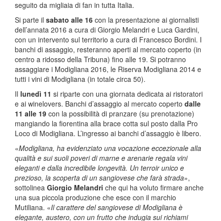
seguito da migliaia di fan in tutta Italia.
Si parte il
sabato alle 16
con la presentazione ai giornalisti
dell’annata 2016 a cura di Giorgio Melandri e Luca Gardini,
con un intervento sul territorio a cura di Francesco Bordini. I
banchi di assaggio, resteranno aperti al mercato coperto (in
centro a ridosso della Tribuna) fino alle 19. Si potranno
assaggiare i Modigliana 2016, le Riserva Modigliana 2014 e
tutti i vini di Modigliana (in totale circa 50).
Il
lunedì 11
si riparte con una giornata dedicata ai ristoratori
e ai winelovers. Banchi d’assaggio al mercato coperto
dalle
11 alle 19
con la possibilità di pranzare (su prenotazione)
mangiando la fiorentina alla brace cotta sul posto dalla Pro
Loco di Modigliana. L’ingresso ai banchi d’assaggio è libero.
«
Modigliana, ha evidenziato una vocazione eccezionale alla
qualità e sui suoli poveri di marne e arenarie regala vini
eleganti e dalla incredibile longevità. Un terroir unico e
prezioso, la scoperta di un sangiovese che farà strada
»,
sottolinea
Giorgio Melandri
che qui ha voluto firmare anche
una sua piccola produzione che esce con il marchio
Mutiliana. «
Il carattere del sangiovese di Modigliana è
elegante, austero, con un frutto che indugia sui richiami