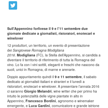
Sull’Appennino forlivese il 9 e l’11 settembre due
giornate dedicate a giornalisti, ristoratori, enotecari e
winelover
12 produttori, un territorio, un evento di presentazione
dei
Sangiovese Romagna Modigliana
2016
.
Modigliana
(FC), la Stella dell’Appennino, si candida a
diventare il territorio di riferimento di tutta la Romagna del
vino. Lo fa con i vini sottili, eleganti e freschi che nascono da
suoli, unici in Romagna, di marne e arenarie.
Doppio appuntamento quindi il
9 e 11 settembre
, il sabato
dedicato ai giornalisti italiani e stranieri e il lunedì a
ristoratori, enotecari e winelover. A presentare l’annata 2016
ci saranno
Giorgio Melandri
, wine writer che per primo ha
intuito le potenzialità delle vigne piantate in alto in
Appennino,
Francesco Bordini
, agronomo e winemaker
emergente, e
Luca Gardini
, comunicatore e grande istrione