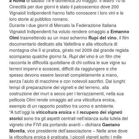
a Roma
di sabato 19 e domenica 20 maggio. Il teatro 10 di
Cinecittà per due giorni è stato il palcoscenico dove 200
Vignaioli Indipendenti hanno fatto conoscere i loro vini e le
loro storie al pubblico romano.
Durante i due giorni di Mercato la Federazione Italiana
Vignaioli Indipendenti ha voluto rendere omaggio a
Ermanno
Olmi
trasmettendo su un maxi schermo
Rupi del vino
, il film
documentario dedicato alla Valtellina e alla viticoltura di
montagna che lì si pratica, girato nel 2009 dal grande regista
scomparso qualche giorno fa.
Rupi del vino
è un film che
racconta le difficoltà quotidiane di chi coltiva le sue vigne su
terreni impervi e scoscesi, difficili da raggiungere e che
spesso devono essere lavorati completamente a mano,
senza l’aiuto di macchine e con notevoli sacrifici. Dai lunghi
tempi di preparazione dei vigneti e del terreno, alla
costruzione dei muri a secco per i terrazzamenti, nella sua
pellicola Olmi rende omaggio ad una viticoltura eroica,
esempio di un rapporto positivo tra uomo e ambiente.
“A tutt’oggi la
viticoltura eroica
e il
recupero dei vigneti
storici
sono tra gli aspetti centrali nell’istanza sulla tutela del
vigneto che FIVI sta portando avanti – dichiara
Gaetano
Morella
, vice presidente dell’associazione – Nelle aree dove
la viticoltura eroica è praticata, i piccoli vigneti sotto i mille