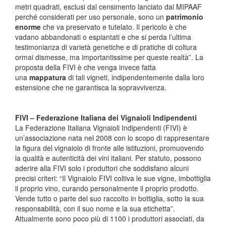
metri quadrati, esclusi dal censimento lanciato dal MIPAAF
perché considerati per uso personale, sono un
patrimonio
enorme
che va preservato e tutelato. Il pericolo è che
vadano abbandonati o espiantati e che si perda l’ultima
testimonianza di varietà genetiche e di pratiche di coltura
ormai dismesse, ma importantissime per queste realtà”. La
proposta della FIVI è che venga invece fatta
una
mappatura
di tali vigneti, indipendentemente dalla loro
estensione che ne garantisca la sopravvivenza.
FIVI – Federazione Italiana dei Vignaioli Indipendenti
La Federazione Italiana Vignaioli Indipendenti (FIVI) è
un’associazione nata nel 2008 con lo scopo di rappresentare
la figura del vignaiolo di fronte alle istituzioni, promuovendo
la qualità e autenticità dei vini italiani. Per statuto, possono
aderire alla FIVI solo i produttori che soddisfano alcuni
precisi criteri: “Il Vignaiolo FIVI coltiva le sue vigne, imbottiglia
il proprio vino, curando personalmente il proprio prodotto.
Vende tutto o parte del suo raccolto in bottiglia, sotto la sua
responsabilità, con il suo nome e la sua etichetta”.
Attualmente sono poco più di 1100 i produttori associati, da