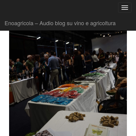
Ricerca
Toggl
per:
|
|
Comunicati
21 Maggio 2018
Fabio Ciarla
navig
Enoagricola – Audio blog su vino e agricoltura